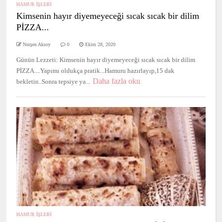
HAMUR İŞLERİ
Kimsenin hayır diyemeyeceği sıcak sıcak bir dilim
PİZZA...
Nurşen Aksoy
0
Ekim 28, 2020
Günün Lezzeti: Kimsenin hayır diyemeyeceği sıcak sıcak bir dilim
PİZZA....Yapımı oldukça pratik...Hamuru hazırlayıp,15 dak
Daha fazla oku
bekletin..Sonra tepsiye ya...
HAMUR İŞLERİ