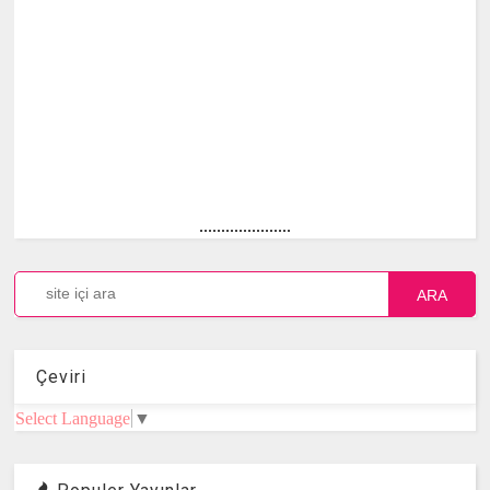
.....................
ARA
Çeviri
Select Language
▼