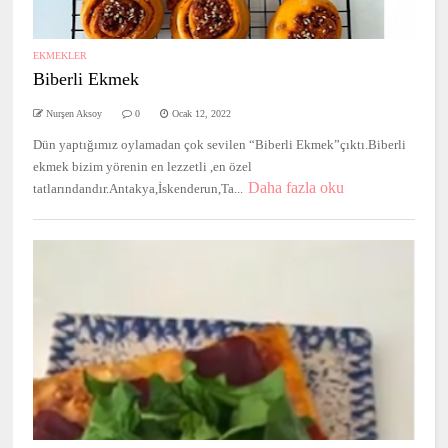
EKMEKLER
Biberli Ekmek
Nurşen Aksoy
0
Ocak 12, 2022
Dün yaptığımız oylamadan çok sevilen “Biberli Ekmek”çıktı.Biberli
ekmek bizim yörenin en lezzetli ,en özel
Daha fazla oku
tatlarındandır.Antakya,İskenderun,Ta...