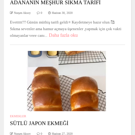
ADANANIN MEŞHUR SIKMA TARİFİ
Nurşen Aksoy
0
Haziran 30, 2020
Evettttt!!! Günün müthiş tarifi geldi⭐️ Kaydetmeye hazır olun.🥰
Sıkma sevenler ama hamur açmaya üşenenler ,yapmak için çok vakti
Daha fazla oku
olmayanlar veee canı...
EKMEKLER
SÜTLÜ JAPON EKMEĞİ
Nurşen Aksoy
0
Haziran 27, 2020