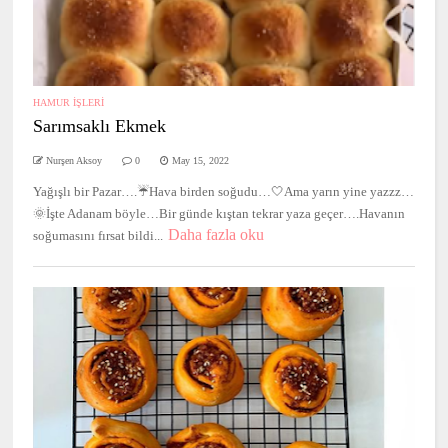
HAMUR İŞLERİ
Sarımsaklı Ekmek
Nurşen Aksoy
0
May 15, 2022
Yağışlı bir Pazar….☔️Hava birden soğudu…🤍Ama yarın yine yazzz…
🌞İşte Adanam böyle…Bir günde kıştan tekrar yaza geçer….Havanın
Daha fazla oku
soğumasını fırsat bildi...