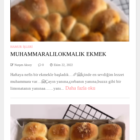
HAMUR İŞLERİ
MUHAMMARALILOKMALIK EKMEK
Nurşen Aksoy
0
Ekim 22, 2022
Haftaya nefis bir ekmekle başladık…🥖🤗İçinde en sevdiğim lezzet
muhammara var…🤗Çayın yanına,çorbanın yanına,buzzz gibi bir
Daha fazla oku
limonatanın yanınaa……yanı...