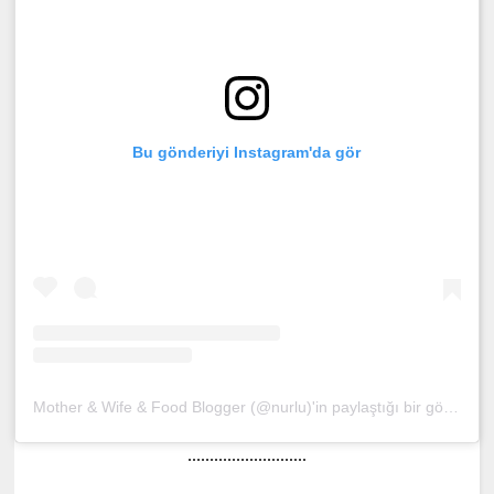
Bu gönderiyi Instagram'da gör
Mother & Wife & Food Blogger (@nurlu)'in paylaştığı bir gönderi
(
...........................