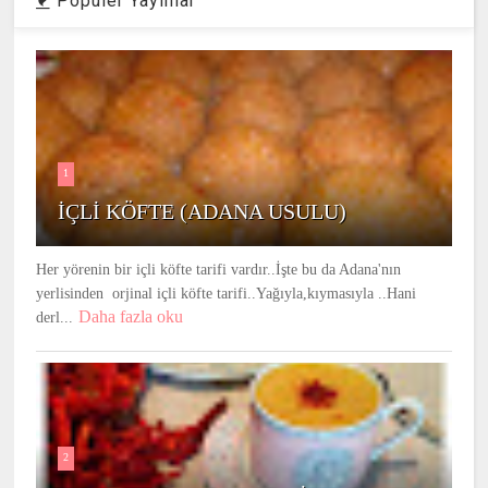
Populer Yayınlar
1
İÇLİ KÖFTE (ADANA USULU)
Her yörenin bir içli köfte tarifi vardır..İşte bu da Adana'nın
yerlisinden orjinal içli köfte tarifi..Yağıyla,kıymasıyla ..Hani
Daha fazla oku
derl...
2