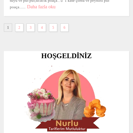
suyu ve puf puf,sıcacık poaça...🧃 1 kase çorba ve peynirli puf
Daha fazla oku
poaça.......
1
2
3
4
5
6
HOŞGELDİNİZ