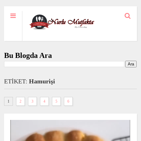
Bu Blogda Ara
ETİKET:
Hamurişi
1
2
3
4
5
6