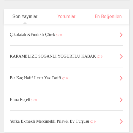
Son Yayınlar
Yorumlar
En Beğenilen
Çikolatalı &Fındıklı Çörek
0
KARAMELİZE SOĞANLI YOĞURTLU KABAK
0
Bir Kaç Hafif Leziz Yaz Tarifi
0
Elma Reçeli
0
Yufka Ekmekli Mercimekli Pilav& Ev Turşusu
0