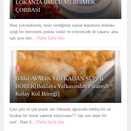
LOKANTA USULU MERCİMEK
ÇORBASI
Hani yolculuklarda, mola verdiğimiz zaman hepimizin mutlaka
içtiği bir mercimek çorbası vardır ve evlerimizde de yaparız ,ama
Daha fazla oku
tadı aynı olm...
3
BAKLAVALIK YUFKADAN SÜPER
BÖREK[Baklava Yufkasından Patatesli
Kolay Kol Böreği]
Çıtır çıtır ve çok pratik ,her lokmada ağzınızda müthiş bir tat
bırakan bir börek yapmak istiyorsanız!!! İşte size süper bir
Daha fazla oku
tarif...Hani d...