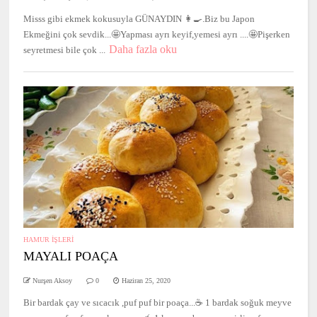
Misss gibi ekmek kokusuyla GÜNAYDIN 👩‍🍳.Biz bu Japon
Ekmeğini çok sevdik...🤩Yapması ayrı keyif,yemesi ayrı ....🤩Pişerken
Daha fazla oku
seyretmesi bile çok ...
HAMUR İŞLERİ
MAYALI POAÇA
Nurşen Aksoy
0
Haziran 25, 2020
Bir bardak çay ve sıcacık ,puf puf bir poaça...☕️ 1 bardak soğuk meyve