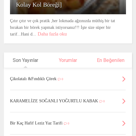
Kolay Kol Böreği]
Çıtır çıtır ve çok pratik ,her lokmada ağzınızda müthiş bir tat
bırakan bir börek yapmak istiyorsanız!!! İşte size süper bir
Daha fazla oku
tarif...Hani d...
Son Yayınlar
Yorumlar
En Beğenilen
Çikolatalı &Fındıklı Çörek
0
KARAMELİZE SOĞANLI YOĞURTLU KABAK
0
Bir Kaç Hafif Leziz Yaz Tarifi
0