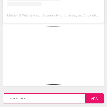
Mother & Wife & Food Blogger (@nurlu)'in paylaştığı bir gönderi
(
...........................
.....................
ARA