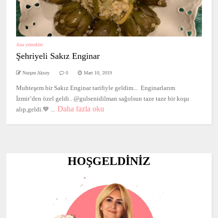
Ana yemekler
Şehriyeli Sakız Enginar
Nurşen Aksoy
0
Mart 10, 2019
Muhteşem bir Sakız Enginar tarifiyle geldim... Enginarlarım
İzmir’den özel geldi.. @gulsenidilman sağolsun taze taze bir koşu
Daha fazla oku
alıp,geldi.💙 ...
HOŞGELDİNİZ