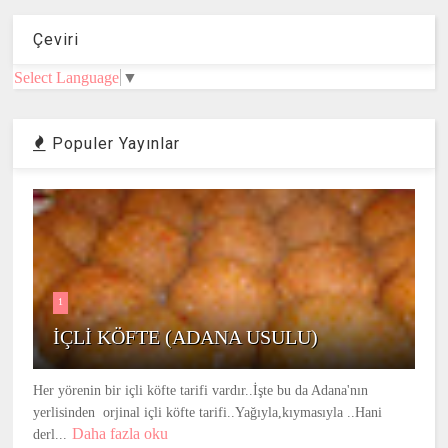
Çeviri
Select Language
▼
Populer Yayınlar
1
İÇLİ KÖFTE (ADANA USULU)
Her yörenin bir içli köfte tarifi vardır..İşte bu da Adana'nın
yerlisinden orjinal içli köfte tarifi..Yağıyla,kıymasıyla ..Hani
Daha fazla oku
derl...