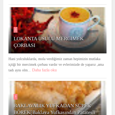
2
LOKANTA USULU MERCİMEK
ÇORBASI
Hani yolculuklarda, mola verdiğimiz zaman hepimizin mutlaka
içtiği bir mercimek çorbası vardır ve evlerimizde de yaparız ,ama
Daha fazla oku
tadı aynı olm...
3
BAKLAVALIK YUFKADAN SÜPER
BÖREK[Baklava Yufkasından Patatesli