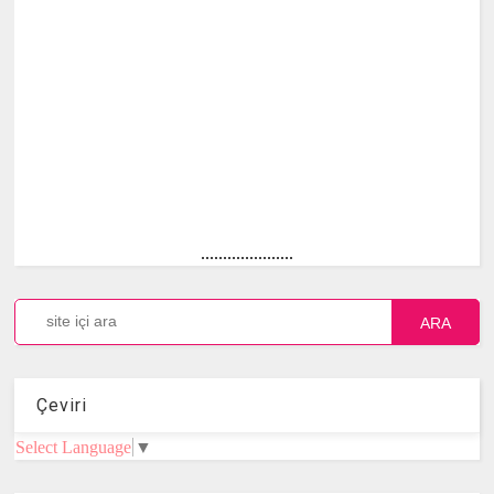
.....................
ARA
Çeviri
Select Language
▼