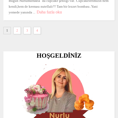
Bugün Nurlumutfakta``da cupcake şenliği var.. Cupcakelerimizin hem
kendi,hem de kreması nutellalı!!! Tam bir lezzet bombası..Yani
Daha fazla oku
yemede yanında ...
1
2
3
4
HOŞGELDİNİZ