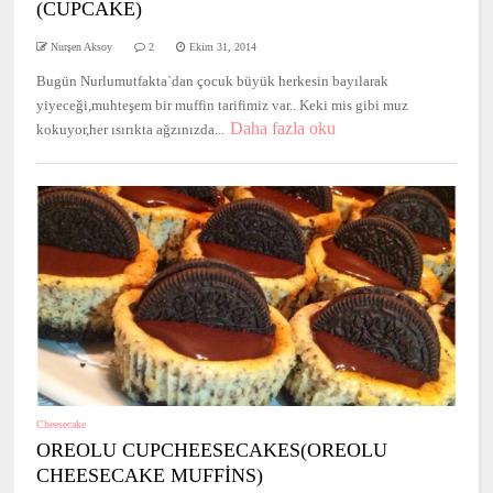
(CUPCAKE)
Nurşen Aksoy
2
Ekim 31, 2014
Bugün Nurlumutfakta`dan çocuk büyük herkesin bayılarak
yiyeceği,muhteşem bir muffin tarifimiz var.. Keki mis gibi muz
Daha fazla oku
kokuyor,her ısırıkta ağzınızda...
Cheesecake
OREOLU CUPCHEESECAKES(OREOLU
CHEESECAKE MUFFİNS)