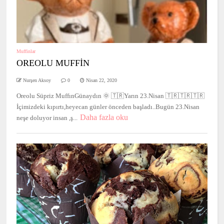
Muffinlar
OREOLU MUFFİN
Nurşen Aksoy
0
Nisan 22, 2020
Oreolu Süpriz MuffınGünaydın 🌞 🇹🇷Yarın 23.Nisan 🇹🇷🇹🇷🇹🇷
İçimizdeki kıpırtı,heyecan günler önceden başladı..Bugün 23.Nisan
Daha fazla oku
neşe doluyor insan ,ş...