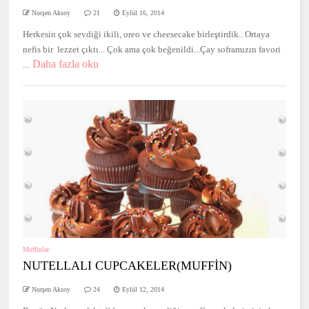
Nurşen Aksoy
21
Eylül 16, 2014
Herkesin çok sevdiği ikili, oreo ve cheesecake birleştirdik.. Ortaya
nefis bir lezzet çıktı... Çok ama çok beğenildi...Çay soframızın favori
Daha fazla oku
...
Muffinlar
NUTELLALI CUPCAKELER(MUFFİN)
Nurşen Aksoy
24
Eylül 12, 2014