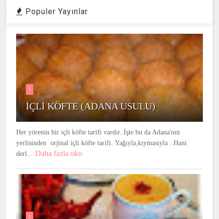
Populer Yayınlar
1
İÇLİ KÖFTE (ADANA USULU)
Her yörenin bir içli köfte tarifi vardır..İşte bu da Adana'nın
yerlisinden orjinal içli köfte tarifi..Yağıyla,kıymasıyla ..Hani
Daha fazla oku
derl...
2