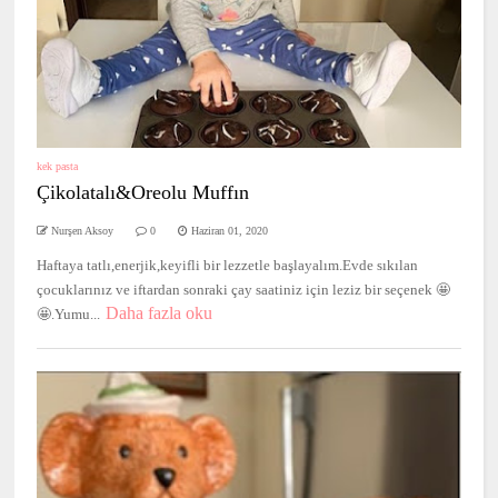
kek pasta
Çikolatalı&Oreolu Muffın
Nurşen Aksoy
0
Haziran 01, 2020
Haftaya tatlı,enerjik,keyifli bir lezzetle başlayalım.Evde sıkılan
çocuklarınız ve iftardan sonraki çay saatiniz için leziz bir seçenek 🤩
Daha fazla oku
🤩.Yumu...