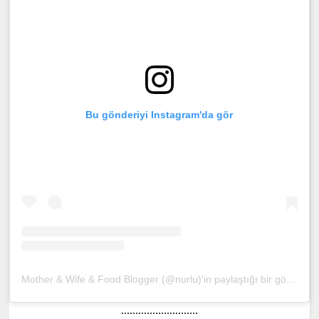
Bu gönderiyi Instagram'da gör
Mother & Wife & Food Blogger (@nurlu)'in paylaştığı bir gönderi
(
...........................