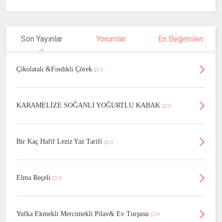
Son Yayınlar
Yorumlar
En Beğenilen
Çikolatalı &Fındıklı Çörek
0
KARAMELİZE SOĞANLI YOĞURTLU KABAK
0
Bir Kaç Hafif Leziz Yaz Tarifi
0
Elma Reçeli
0
Yufka Ekmekli Mercimekli Pilav& Ev Turşusu
0