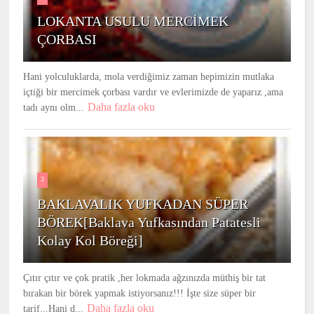
LOKANTA USULU MERCİMEK
ÇORBASI
Hani yolculuklarda, mola verdiğimiz zaman hepimizin mutlaka
içtiği bir mercimek çorbası vardır ve evlerimizde de yaparız ,ama
Daha fazla oku
tadı aynı olm...
3
BAKLAVALIK YUFKADAN SÜPER
BÖREK[Baklava Yufkasından Patatesli
Kolay Kol Böreği]
Çıtır çıtır ve çok pratik ,her lokmada ağzınızda müthiş bir tat
bırakan bir börek yapmak istiyorsanız!!! İşte size süper bir
Daha fazla oku
tarif...Hani d...