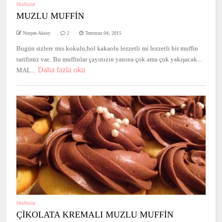
Muffinlar
MUZLU MUFFİN
Nurşen Aksoy
2
Temmuz 04, 2015
Bugün sizlere mis kokulu,bol kakaolu lezzetli mi lezzetli bir muffin
tarifimiz var.. Bu muffinlar çayınızın yanına çok ama çok yakışacak...
Daha fazla oku
MAL...
Muffinlar
ÇİKOLATA KREMALI MUZLU MUFFİN