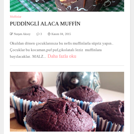
Muffinlar
PUDDİNGLİ ALACA MUFFİN
Nurşen Aksoy
3
Kasım 04, 2015
Okuldan dönen çocuklarınıza bu nefis muffinlarla süpriz yapın..
Çocuklar bu kocaman,puf puf,çikolatalı leziz muffinlara
Daha fazla oku
bayılacaklar.. MALZ...