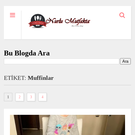
Bu Blogda Ara
ETİKET:
Muffinlar
1
2
3
4