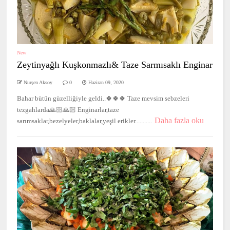
New
Zeytinyağlı Kuşkonmazlı& Taze Sarmısaklı Enginar
Nurşen Aksoy
0
Haziran 09, 2020
Bahar bütün güzelliğiyle geldi..🍀🍀🍀 Taze mevsim sebzeleri
tezgahlarda🙏🏻🙏🏻 Enginarlar,taze
Daha fazla oku
sarımsaklar,bezelyeler,baklalar,yeşil erikler...........