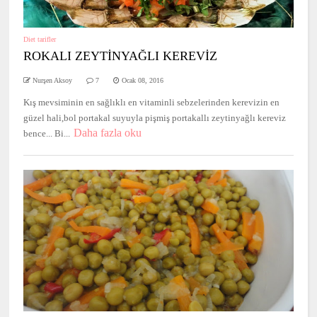
Diet tarifler
ROKALI ZEYTİNYAĞLI KEREVİZ
Nurşen Aksoy
7
Ocak 08, 2016
Kış mevsiminin en sağlıklı en vitaminli sebzelerinden kerevizin en
güzel hali,bol portakal suyuyla pişmiş portakallı zeytinyağlı kereviz
Daha fazla oku
bence... Bi...