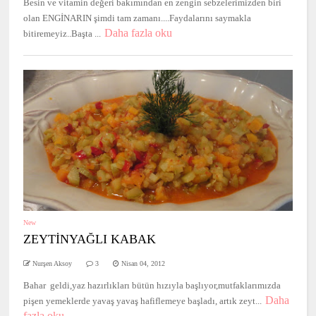
Besin ve vitamin değeri bakımından en zengin sebzelerimizden biri
olan ENGİNARIN şimdi tam zamanı....Faydalarını saymakla
Daha fazla oku
bitiremeyiz..Başta ...
New
ZEYTİNYAĞLI KABAK
Nurşen Aksoy
3
Nisan 04, 2012
Bahar geldi,yaz hazırlıkları bütün hızıyla başlıyor,mutfaklarımızda
Daha
pişen yemeklerde yavaş yavaş hafiflemeye başladı, artık zeyt...
fazla oku