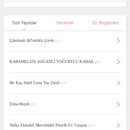
Son Yayınlar
Yorumlar
En Beğenilen
Çikolatalı &Fındıklı Çörek
0
KARAMELİZE SOĞANLI YOĞURTLU KABAK
0
Bir Kaç Hafif Leziz Yaz Tarifi
0
Elma Reçeli
0
Yufka Ekmekli Mercimekli Pilav& Ev Turşusu
0