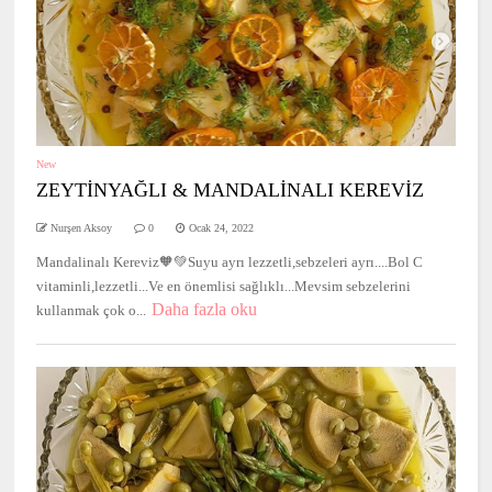
New
ZEYTİNYAĞLI & MANDALİNALI KEREVİZ
Nurşen Aksoy
0
Ocak 24, 2022
Mandalinalı Kereviz🧡💚Suyu ayrı lezzetli,sebzeleri ayrı....Bol C
vitaminli,lezzetli...Ve en önemlisi sağlıklı...Mevsim sebzelerini
Daha fazla oku
kullanmak çok o...