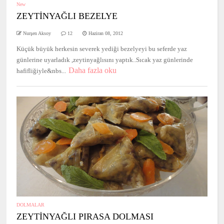
New
ZEYTİNYAĞLI BEZELYE
Nurşen Aksoy
12
Haziran 08, 2012
Küçük büyük herkesin severek yediği bezelyeyi bu seferde yaz
günlerine uyarladık ,zeytinyağlısını yaptık..Sıcak yaz günlerinde
Daha fazla oku
hafifliğiyle&nbs...
DOLMALAR
ZEYTİNYAĞLI PIRASA DOLMASI