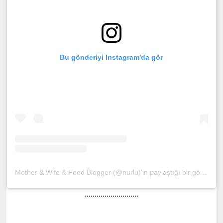
Bu gönderiyi Instagram'da gör
Mother & Wife & Food Blogger (@nurlu)'in paylaştığı bir gönderi
(
...........................