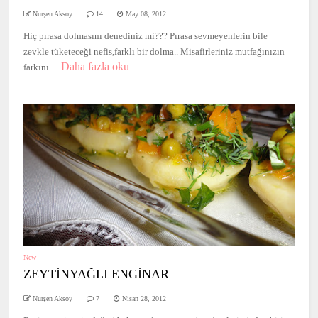
Nurşen Aksoy
14
May 08, 2012
Hiç pırasa dolmasını denediniz mi??? Pırasa sevmeyenlerin bile
zevkle tüketeceği nefis,farklı bir dolma.. Misafirleriniz mutfağınızın
Daha fazla oku
farkını ...
New
ZEYTİNYAĞLI ENGİNAR
Nurşen Aksoy
7
Nisan 28, 2012