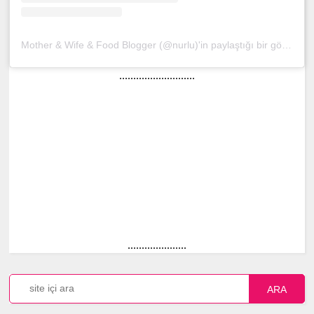
Mother & Wife & Food Blogger (@nurlu)'in paylaştığı bir gönderi
(
...........................
.....................
ARA