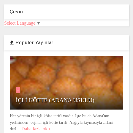
Çeviri
Select Language
▼
Populer Yayınlar
1
İÇLİ KÖFTE (ADANA USULU)
Her yörenin bir içli köfte tarifi vardır..İşte bu da Adana'nın
yerlisinden orjinal içli köfte tarifi..Yağıyla,kıymasıyla ..Hani
Daha fazla oku
derl...