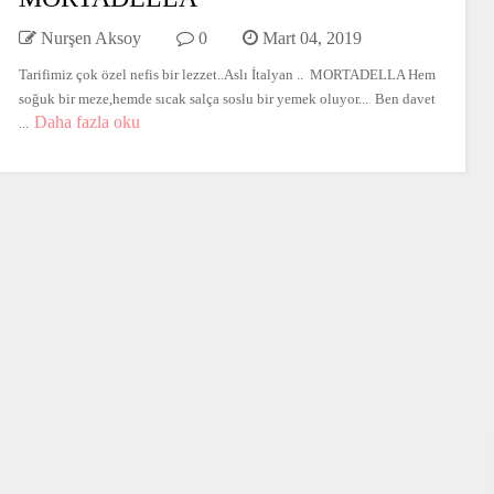
Nurşen Aksoy
0
Mart 04, 2019
Tarifimiz çok özel nefis bir lezzet..Aslı İtalyan .. MORTADELLA Hem
soğuk bir meze,hemde sıcak salça soslu bir yemek oluyor... Ben davet
Daha fazla oku
...