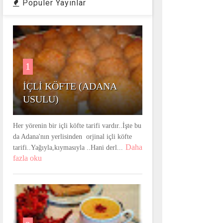
Populer Yayınlar
1
İÇLİ KÖFTE (ADANA
USULU)
Her yörenin bir içli köfte tarifi vardır..İşte bu
da Adana'nın yerlisinden orjinal içli köfte
Daha
tarifi..Yağıyla,kıymasıyla ..Hani derl...
fazla oku