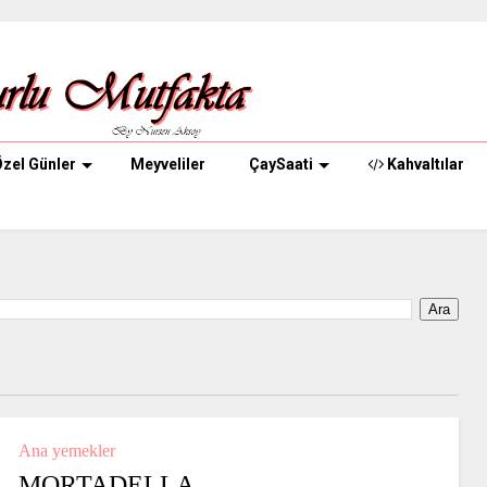
zel Günler
Meyveliler
ÇaySaati
Kahvaltılar
Ana yemekler
MORTADELLA