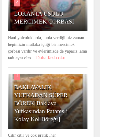
2
LOKANTA USULU
MERCİMEK ÇORBASI
Hani yolculuklarda, mola verdiğimiz zaman
hepimizin mutlaka içtiği bir mercimek
çorbası vardır ve evlerimizde de yaparız ,ama
Daha fazla oku
tadı aynı olm...
3
BAKLAVALIK
YUFKADAN SÜPER
BÖREK[Baklava
Yufkasından Patatesli
Kolay Kol Böreği]
Çıtır çıtır ve çok pratik ,her