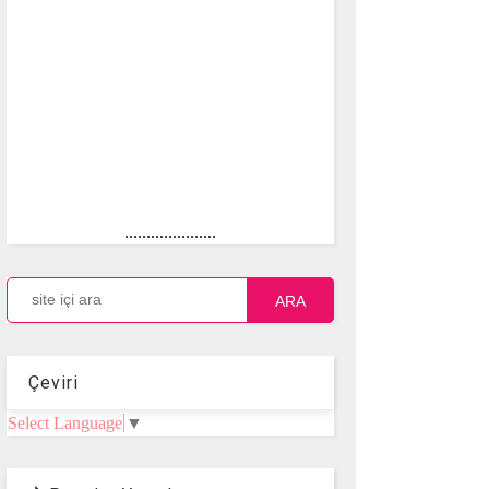
.....................
ARA
Çeviri
Select Language
▼