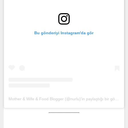
Bu gönderiyi Instagram'da gör
Mother & Wife & Food Blogger (@nurlu)'in paylaştığı bir gönderi
(
...........................