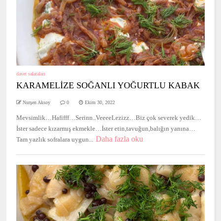
davet salataları
KARAMELİZE SOĞANLI YOĞURTLU KABAK
Nurşen Aksoy
0
Ekim 30, 2022
Mevsimlik…Hafifff…Serinn..VeeeeLezizz…Biz çok severek yedik…
İster sadece kızarmış ekmekle…İster etin,tavuğun,balığın yanına…
Daha fazla oku
Tam yazlık sofralara uygun...