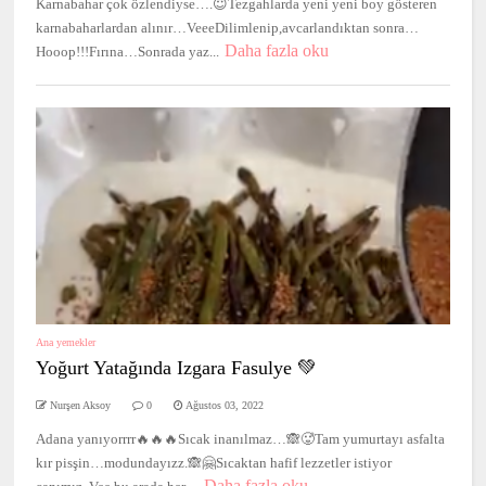
Karnabahar çok özlendiyse….😇Tezgahlarda yeni yeni boy gösteren
karnabaharlardan alınır…VeeeDilimlenip,avcarlandıktan sonra…
Daha fazla oku
Hooop!!!Fırına…Sonrada yaz...
Ana yemekler
Yoğurt Yatağında Izgara Fasulye 💚
Nurşen Aksoy
0
Ağustos 03, 2022
Adana yanıyorrrr🔥🔥🔥Sıcak inanılmaz…🙈🥵Tam yumurtayı asfalta
kır pisşin…modundayızz.🙈🤗Sıcaktan hafif lezzetler istiyor
Daha fazla oku