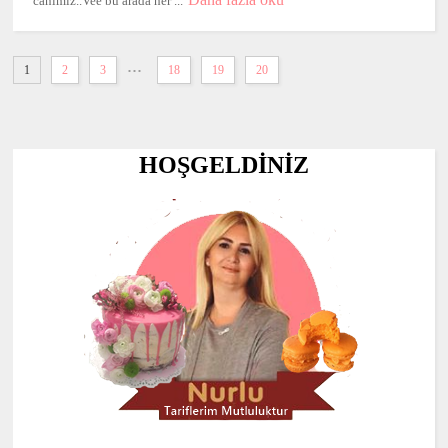
canımız..Vee bu arada her ...
...
1
2
3
18
19
20
HOŞGELDİNİZ