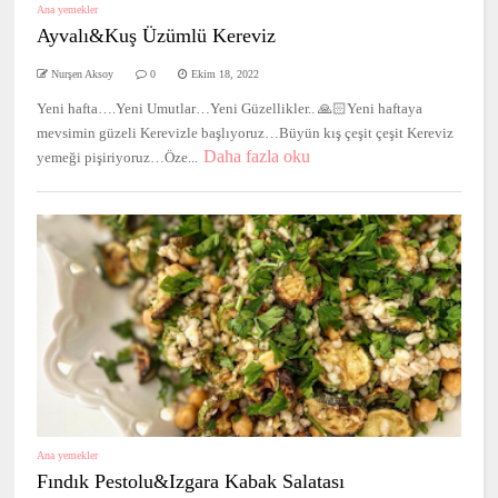
Ana yemekler
Ayvalı&Kuş Üzümlü Kereviz
Nurşen Aksoy
0
Ekim 18, 2022
Yeni hafta….Yeni Umutlar…Yeni Güzellikler.. 🙏🏻Yeni haftaya
mevsimin güzeli Kerevizle başlıyoruz…Büyün kış çeşit çeşit Kereviz
Daha fazla oku
yemeği pişiriyoruz…Öze...
Ana yemekler
Fındık Pestolu&Izgara Kabak Salatası