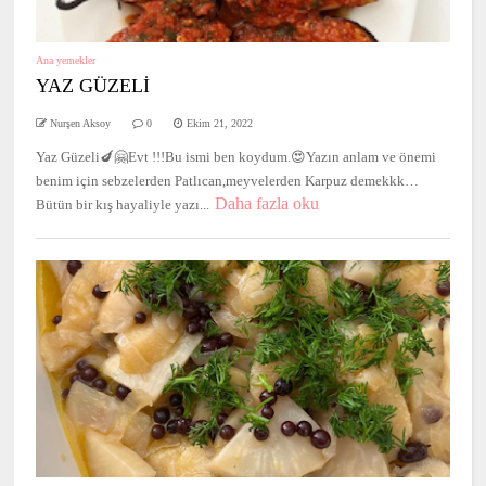
Ana yemekler
YAZ GÜZELİ
Nurşen Aksoy
0
Ekim 21, 2022
Yaz Güzeli🍆🤗Evt !!!Bu ismi ben koydum.😍Yazın anlam ve önemi
benim için sebzelerden Patlıcan,meyvelerden Karpuz demekkk…
Daha fazla oku
Bütün bir kış hayaliyle yazı...