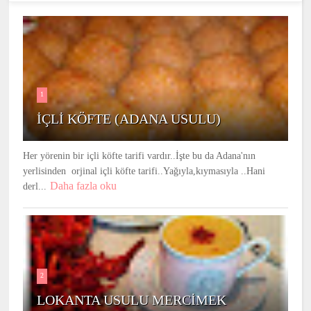
1
İÇLİ KÖFTE (ADANA USULU)
Her yörenin bir içli köfte tarifi vardır..İşte bu da Adana'nın
yerlisinden orjinal içli köfte tarifi..Yağıyla,kıymasıyla ..Hani
Daha fazla oku
derl...
2
LOKANTA USULU MERCİMEK