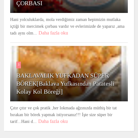
ÇORBASI
Hani yolculuklarda, mola verdiğimiz zaman hepimizin mutlaka
içtiği bir mercimek çorbası vardır ve evlerimizde de yaparız ,ama
Daha fazla oku
tadı aynı olm...
3
BAKLAVALIK YUFKADAN SÜPER
BÖREK[Baklava Yufkasından Patatesli
Kolay Kol Böreği]
Çıtır çıtır ve çok pratik ,her lokmada ağzınızda müthiş bir tat
bırakan bir börek yapmak istiyorsanız!!! İşte size süper bir
Daha fazla oku
tarif...Hani d...