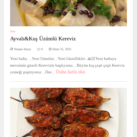
New
Ayvalı&Kuş Üzümlü Kereviz
Nurşen Aksoy
0
Ekim 25, 2022
Yeni hafta….Yeni Umutlar…Yeni Güzellikler.. 🙏🏻Yeni haftaya
mevsimin güzeli Kerevizle başlıyoruz…Büyün kış çeşit çeşit Kereviz
Daha fazla oku
yemeği pişiriyoruz…Öze...