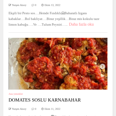
Nurşen Aksoy
0
Ekim 13, 2022
Ekşili bir Pesto sos….Hemde Fındıklı🤗Baharatlı Izgara
kabaklar….Bol bakliyat….Biraz yeşillik…Biraz mis kokulu taze
Daha fazla oku
limon kabuğu…..Ve ….Tulum Peyniri…...
Ana yemekler
DOMATES SOSLU KARNABAHAR
Nurşen Aksoy
0
Ekim 11, 2022