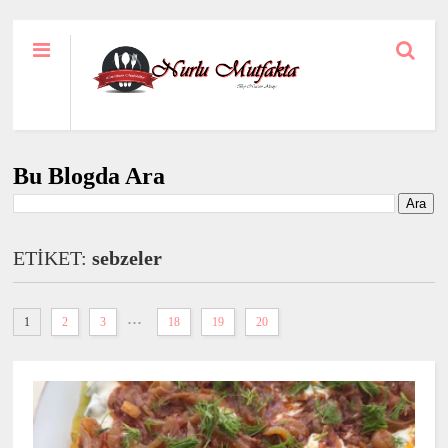
Bu Blogda Ara
ETİKET:
sebzeler
...
1
2
3
18
19
20