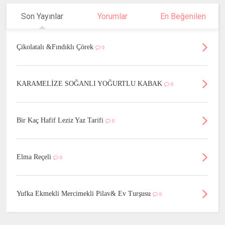
Son Yayınlar
Yorumlar
En Beğenilen
Çikolatalı &Fındıklı Çörek
0
KARAMELİZE SOĞANLI YOĞURTLU KABAK
0
Bir Kaç Hafif Leziz Yaz Tarifi
0
Elma Reçeli
0
Yufka Ekmekli Mercimekli Pilav& Ev Turşusu
0