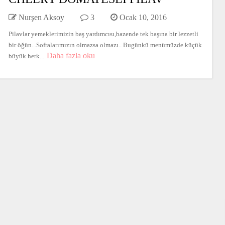
Nurşen Aksoy
3
Ocak 10, 2016
Pilavlar yemeklerimizin baş yardımcısı,bazende tek başına bir lezzetli
bir öğün...Sofralarımızın olmazsa olmazı.. Bugünkü menümüzde küçük
Daha fazla oku
büyük herk...