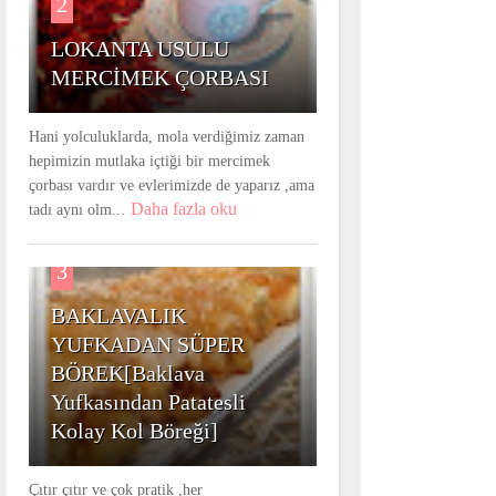
2
LOKANTA USULU
MERCİMEK ÇORBASI
Hani yolculuklarda, mola verdiğimiz zaman
hepimizin mutlaka içtiği bir mercimek
çorbası vardır ve evlerimizde de yaparız ,ama
Daha fazla oku
tadı aynı olm...
3
BAKLAVALIK
YUFKADAN SÜPER
BÖREK[Baklava
Yufkasından Patatesli
Kolay Kol Böreği]
Çıtır çıtır ve çok pratik ,her