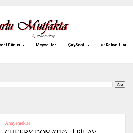
zel Günler
Meyveliler
ÇaySaati
Kahvaltılar
Anayemekler
CHEERY DOMATESLİ PİLAV