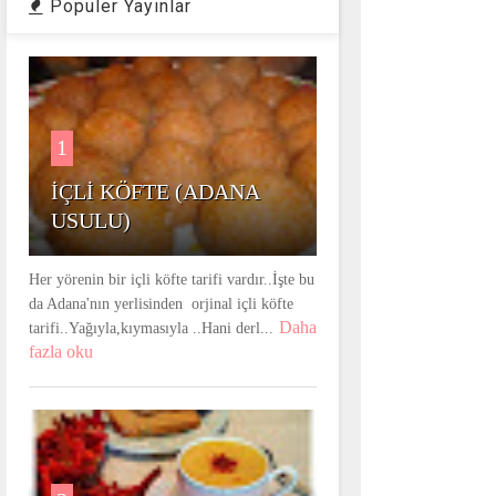
Populer Yayınlar
1
İÇLİ KÖFTE (ADANA
USULU)
Her yörenin bir içli köfte tarifi vardır..İşte bu
da Adana'nın yerlisinden orjinal içli köfte
Daha
tarifi..Yağıyla,kıymasıyla ..Hani derl...
fazla oku