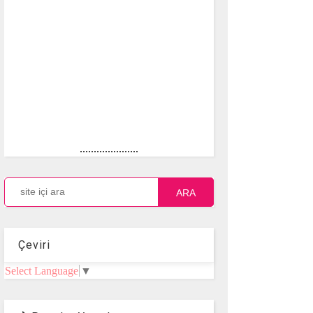
.....................
ARA
Çeviri
Select Language
▼