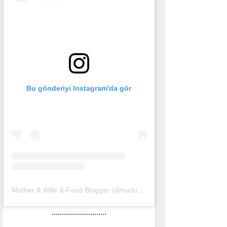
Bu gönderiyi Instagram'da gör
Mother & Wife & Food Blogger (@nurlu)'in paylaştığı bir gönderi
(
1
...........................