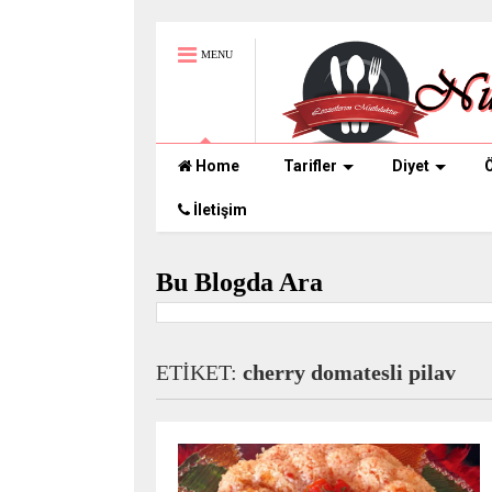
MENU
Home
Tarifler
Diyet
Ö
İletişim
Bu Blogda Ara
ETİKET:
cherry domatesli pilav