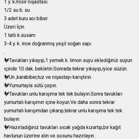
1 y. k.mısır nişastası
1/2 su b. su
3 adet kuru acı biber
Üzeri İçin
1 tatlı k.susam
3-4 y. k. ince doğranmış yeşil soğan sapı
.
🐓Tavukları yıkayıp,1 yemek k. limon suyu eklediğiniz suyun
içinde 10 dak. bekletin.Sonrada tekrar yıkayıp,iyice süzün.
🐓Un ,karabiber,tuz ve nişastayı karıştırın.
🐓Yumurtayla sütü çırpın.
🐓Tavukları unlu karışıma tek tek bulayın.Sonra tavukları
yumurtalı karışımın içine koyun.Ve daha sonra tekrar
yumurtalı karışımdan çıkarıp,tekrar unlu karışıma tek tek
bulayın.
🐓Hazırladığınız tavukları sıcak yağda kızartıp,bir kağıt
havlunun üzerine alın ve sosunu hazırlayın.