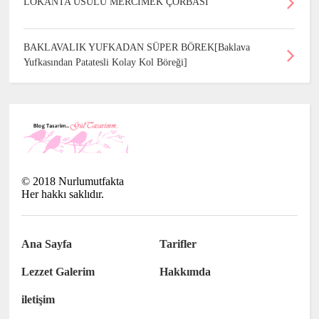
LOKANTA USULU MERCİMEK ÇORBASI
BAKLAVALIK YUFKADAN SÜPER BÖREK[Baklava
Yufkasından Patatesli Kolay Kol Böreği]
©
2018
Nurlumutfakta
Her hakkı saklıdır.
Ana Sayfa
Tarifler
Lezzet Galerim
Hakkımda
iletişim