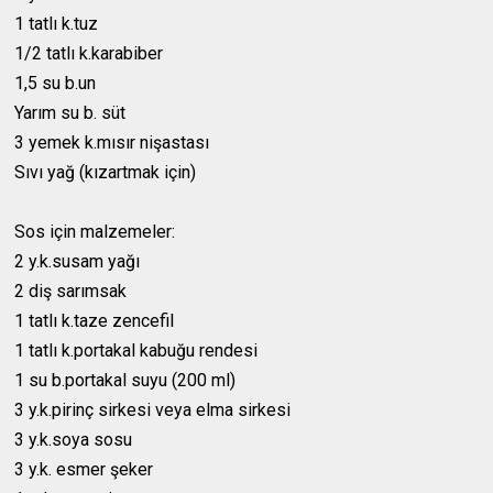
1 tatlı k.tuz
1/2 tatlı k.karabiber
1,5 su b.un
Yarım su b. süt
3 yemek k.mısır nişastası
Sıvı yağ (kızartmak için)
Sos için malzemeler:
2 y.k.susam yağı
2 diş sarımsak
1 tatlı k.taze zencefil
1 tatlı k.portakal kabuğu rendesi
1 su b.portakal suyu (200 ml)
3 y.k.pirinç sirkesi veya elma sirkesi
3 y.k.soya sosu
3 y.k. esmer şeker