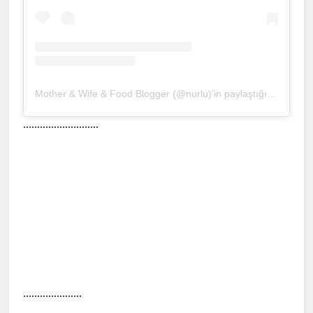
Mother & Wife & Food Blogger (@nurlu)'in paylaştığı bir gönderi
...........................
.....................