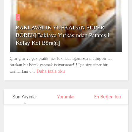
3
BAKLAVALIK YUFKADAN SÜPER
BÖREK[Baklava Yufkasından Patatesli
Kolay Kol Böreği]
Çıtır çıtır ve çok pratik ,her lokmada ağzınızda müthiş bir tat
bırakan bir börek yapmak istiyorsanız!!! İşte size süper bir
Daha fazla oku
tarif...Hani d...
Son Yayınlar
Yorumlar
En Beğenilen