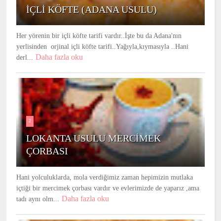
İÇLİ KÖFTE (ADANA USULU)
Her yörenin bir içli köfte tarifi vardır..İşte bu da Adana'nın
yerlisinden orjinal içli köfte tarifi..Yağıyla,kıymasıyla ..Hani
Daha fazla oku
derl...
2
LOKANTA USULU MERCİMEK
ÇORBASI
Hani yolculuklarda, mola verdiğimiz zaman hepimizin mutlaka
içtiği bir mercimek çorbası vardır ve evlerimizde de yaparız ,ama
Daha fazla oku
tadı aynı olm...