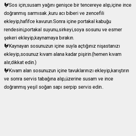
🐓Sos için;susam yağını genişce bir tencereye alıp,içine ince
doğranmış sarmısak ,kuru acı biberi ve zencefili
ekleyip,hafifce kavurun.Sonra içine portakal kabuğu
rendesini,portakal suyunu,sirkeyi,soya sosunu ve esmer
şekeri ekleyip,kaynamaya bırakın.
🐓Kaynayan sosunuzun içine suyla açtığınız nişastanızı
ekleyip,sosunuz kıvam alana kadar pişirin.(hemen kıvam
alır,dikkat edin.)
🐓Kıvam alan sosunuzun içine tavuklarınızı ekleyip,karıştırın
ve sonra servis tabağına alıp,üzerine susam ve ince
doğranmış yeşil soğan sapı serpip servis edin..