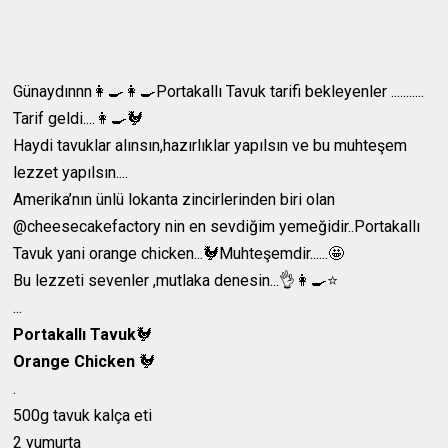
Günaydınnn👩‍🍳👩‍🍳Portakallı Tavuk tarifi bekleyenler ...........
Tarif geldi....👩‍🍳🐓
Haydi tavuklar alınsın,hazırlıklar yapılsın ve bu muhteşem
lezzet yapılsın....
Amerika’nın ünlü lokanta zincirlerinden biri olan
@cheesecakefactory nin en sevdiğim yemeğidir..Portakallı
Tavuk yani orange chicken...🐓Muhteşemdir......🤩
Bu lezzeti sevenler ,mutlaka denesin...👌👩‍🍳⭐️
...
Portakallı Tavuk
🐓
Orange Chicken
🐓
.
500g tavuk kalça eti
2 yumurta