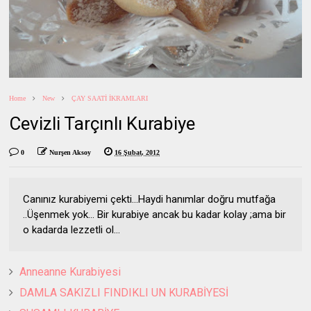
Home
New
ÇAY SAATİ İKRAMLARI
Cevizli Tarçınlı Kurabiye
0
Nurşen Aksoy
16 Şubat, 2012
Canınız kurabiyemi çekti...Haydi hanımlar doğru mutfağa
..Üşenmek yok... Bir kurabiye ancak bu kadar kolay ;ama bir
o kadarda lezzetli ol...
Anneanne Kurabiyesi
DAMLA SAKIZLI FINDIKLI UN KURABİYESİ