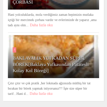
ÇORBASI
Hani yolculuklarda, mola verdiğimiz zaman hepimizin mutlaka
içtiği bir mercimek çorbası vardır ve evlerimizde de yaparız ,ama
Daha fazla oku
tadı aynı olm...
3
BAKLAVALIK YUFKADAN SÜPER
BÖREK[Baklava Yufkasından Patatesli
Kolay Kol Böreği]
Çıtır çıtır ve çok pratik ,her lokmada ağzınızda müthiş bir tat
bırakan bir börek yapmak istiyorsanız!!! İşte size süper bir
Daha fazla oku
tarif...Hani d...