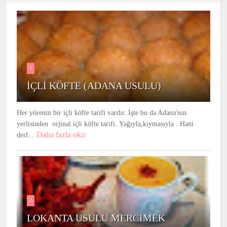
1
İÇLİ KÖFTE (ADANA USULU)
Her yörenin bir içli köfte tarifi vardır..İşte bu da Adana'nın
yerlisinden orjinal içli köfte tarifi..Yağıyla,kıymasıyla ..Hani
Daha fazla oku
derl...
2
LOKANTA USULU MERCİMEK