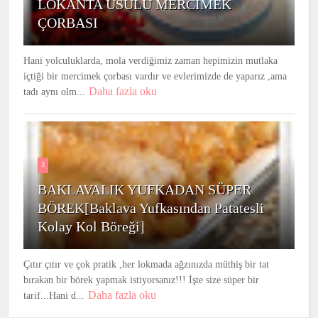
LOKANTA USULU MERCİMEK
ÇORBASI
Hani yolculuklarda, mola verdiğimiz zaman hepimizin mutlaka
içtiği bir mercimek çorbası vardır ve evlerimizde de yaparız ,ama
Daha fazla oku
tadı aynı olm...
3
BAKLAVALIK YUFKADAN SÜPER
BÖREK[Baklava Yufkasından Patatesli
Kolay Kol Böreği]
Çıtır çıtır ve çok pratik ,her lokmada ağzınızda müthiş bir tat
bırakan bir börek yapmak istiyorsanız!!! İşte size süper bir
Daha fazla oku
tarif...Hani d...