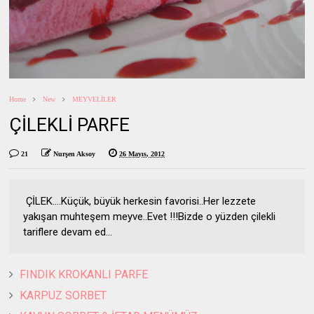
Home
New
MEYVELİLER
ÇİLEKLİ PARFE
21
Nurşen Aksoy
26 Mayıs, 2012
ÇİLEK....Küçük, büyük herkesin favorisi..Her lezzete
yakışan muhteşem meyve..Evet !!!Bizde o yüzden çilekli
tariflere devam ed...
FINDIK KROKANLI PARFE
KARPUZ SORBET