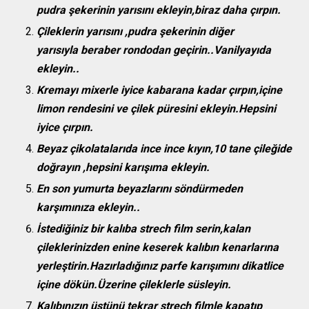
pudra şekerinin yarısını ekleyin,biraz daha çırpın.
Çileklerin yarısını ,pudra şekerinin diğer
yarısıyla beraber rondodan geçirin..Vanilyayıda
ekleyin..
Kremayı mixerle iyice kabarana kadar çırpın,içine
limon rendesini ve çilek püresini ekleyin.Hepsini
iyice çırpın.
Beyaz çikolatalarıda ince ince kıyın,10 tane çileğide
doğrayın ,hepsini karışıma ekleyin.
En son yumurta beyazlarını söndürmeden
karşımınıza ekleyin..
İstediğiniz bir kalıba strech film serin,kalan
çileklerinizden enine keserek kalıbın kenarlarına
yerleştirin.Hazırladığınız parfe karışımını dikatlice
içine dökün.Üzerine çileklerle süsleyin.
Kalıbınızın üstünü tekrar strech filmle kapatıp