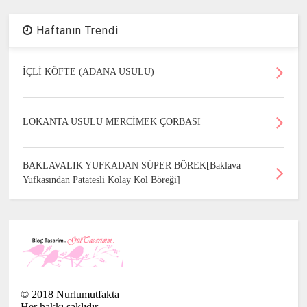
Haftanın Trendi
İÇLİ KÖFTE (ADANA USULU)
LOKANTA USULU MERCİMEK ÇORBASI
BAKLAVALIK YUFKADAN SÜPER BÖREK[Baklava
Yufkasından Patatesli Kolay Kol Böreği]
©
2018
Nurlumutfakta
Her hakkı saklıdır.