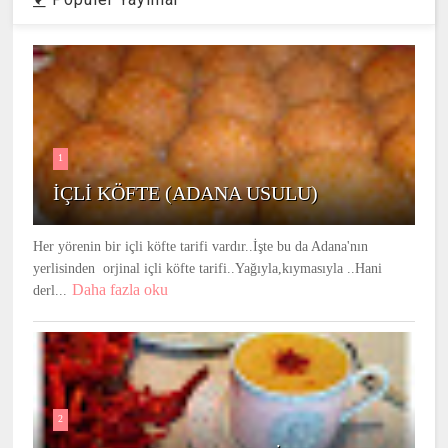
1
İÇLİ KÖFTE (ADANA USULU)
Her yörenin bir içli köfte tarifi vardır..İşte bu da Adana'nın
yerlisinden orjinal içli köfte tarifi..Yağıyla,kıymasıyla ..Hani
Daha fazla oku
derl...
2