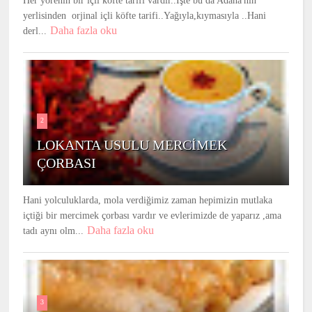
Her yörenin bir içli köfte tarifi vardır..İşte bu da Adana'nın
yerlisinden orjinal içli köfte tarifi..Yağıyla,kıymasıyla ..Hani
Daha fazla oku
derl...
2
LOKANTA USULU MERCİMEK
ÇORBASI
Hani yolculuklarda, mola verdiğimiz zaman hepimizin mutlaka
içtiği bir mercimek çorbası vardır ve evlerimizde de yaparız ,ama
Daha fazla oku
tadı aynı olm...
3