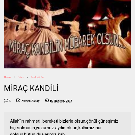
Home
New
özel günler
MİRAÇ KANDİLİ
5
Nurşen Aksoy
16 Haziran, 2012
Allah"ın rahmeti ,bereketi bizlerle olsun,gönül güneşimiz
hiç solmasın,yüzümüz aydın olsun,kalbimiz nur
dolsun,bütün dualarımız kab...