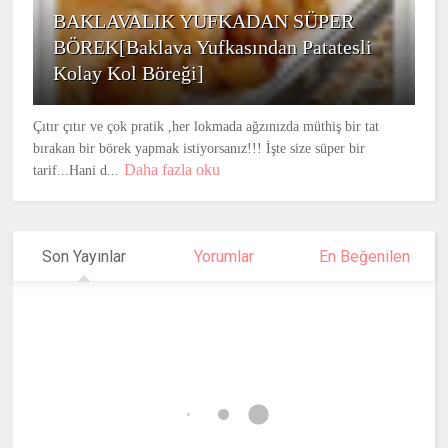
BAKLAVALIK YUFKADAN SÜPER
BÖREK[Baklava Yufkasından Patatesli
Kolay Kol Böreği]
Çıtır çıtır ve çok pratik ,her lokmada ağzınızda müthiş bir tat
bırakan bir börek yapmak istiyorsanız!!! İşte size süper bir
Daha fazla oku
tarif...Hani d...
Son Yayınlar
Yorumlar
En Beğenilen