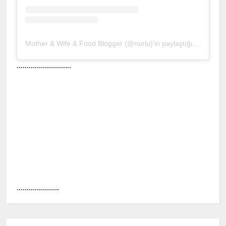
Mother & Wife & Food Blogger (@nurlu)'in paylaştığı bir gönderi
...........................
.....................