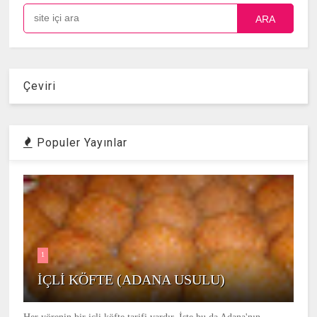
ARA
Çeviri
Populer Yayınlar
1
İÇLİ KÖFTE (ADANA USULU)