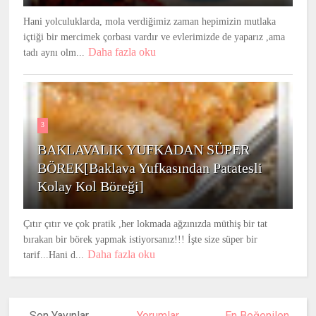
Hani yolculuklarda, mola verdiğimiz zaman hepimizin mutlaka
içtiği bir mercimek çorbası vardır ve evlerimizde de yaparız ,ama
Daha fazla oku
tadı aynı olm...
3
BAKLAVALIK YUFKADAN SÜPER
BÖREK[Baklava Yufkasından Patatesli
Kolay Kol Böreği]
Çıtır çıtır ve çok pratik ,her lokmada ağzınızda müthiş bir tat
bırakan bir börek yapmak istiyorsanız!!! İşte size süper bir
Daha fazla oku
tarif...Hani d...
Son Yayınlar
Yorumlar
En Beğenilen