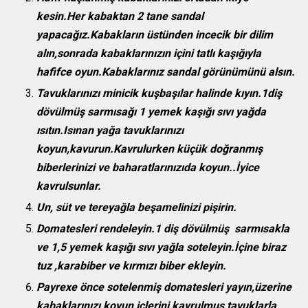
kesin.Her kabaktan 2 tane sandal
yapacağız.Kabakların üstünden incecik bir dilim
alın,sonrada kabaklarınızın içini tatlı kaşığıyla
hafifce oyun.Kabaklarınız sandal görünümünü alsın.
Tavuklarınızı minicik kuşbaşılar halinde kıyın.1diş
dövülmüş sarmısağı 1 yemek kaşığı sıvı yağda
ısıtın.Isınan yağa tavuklarınızı
koyun,kavurun.Kavrulurken küçük doğranmış
biberlerinizi ve baharatlarınızıda koyun..İyice
kavrulsunlar.
Un, süt ve tereyağla beşamelinizi pişirin.
Domatesleri rendeleyin.1 diş dövülmüş sarmısakla
ve 1,5 yemek kaşığı sıvı yağla soteleyin.İçine biraz
tuz ,karabiber ve kırmızı biber ekleyin.
Payrexe önce sotelenmiş domatesleri
yayın,üzerine
kabaklarınızı koyun,içlerini kavrulmuş tavuklarla