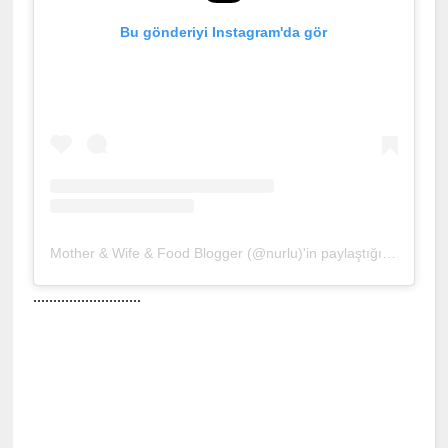
Bu gönderiyi Instagram'da gör
Mother & Wife & Food Blogger (@nurlu)'in paylaştığı bir gönderi
...........................