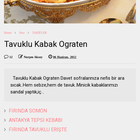
Home
New
TARİFLER
Tavuklu Kabak Ograten
12
Nurşen Aksoy
06 Haziran, 2012
Tavuklu Kabak Ograten Davet sofralarınıza nefis bir ara
sıcak..Hem sebze,hem de tavuk..Minicik kabaklarımızı
sandal yaptık,iç...
FIRINDA SOMON
ANTAKYA TEPSİ KEBABI
FIRINDA TAVUKLU ERİŞTE