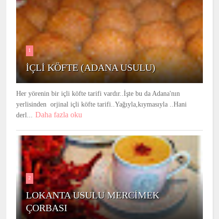
1
İÇLİ KÖFTE (ADANA USULU)
Her yörenin bir içli köfte tarifi vardır..İşte bu da Adana'nın
yerlisinden orjinal içli köfte tarifi..Yağıyla,kıymasıyla ..Hani
Daha fazla oku
derl...
2
LOKANTA USULU MERCİMEK
ÇORBASI