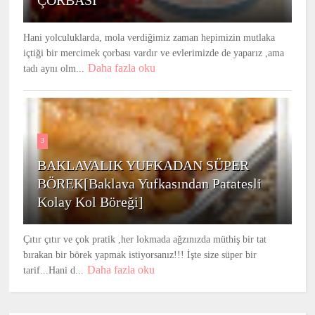
ÇORBASI
Hani yolculuklarda, mola verdiğimiz zaman hepimizin mutlaka
içtiği bir mercimek çorbası vardır ve evlerimizde de yaparız ,ama
Daha fazla oku
tadı aynı olm...
3
BAKLAVALIK YUFKADAN SÜPER
BÖREK[Baklava Yufkasından Patatesli
Kolay Kol Böreği]
Çıtır çıtır ve çok pratik ,her lokmada ağzınızda müthiş bir tat
bırakan bir börek yapmak istiyorsanız!!! İşte size süper bir
Daha fazla oku
tarif...Hani d...