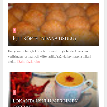
1
İÇLİ KÖFTE (ADANA USULU)
Her yörenin bir içli köfte tarifi vardır..İşte bu da Adana'nın
yerlisinden orjinal içli köfte tarifi..Yağıyla,kıymasıyla ..Hani
Daha fazla oku
derl...
2
LOKANTA USULU MERCİMEK