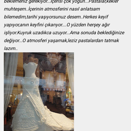
beklemeniz gerekiyor...İçerisi çok yoğun...Pastalar,kekler
muhteşem..İçerinin atmosferini nasıl anlatsam
bilemedim,tarihi yaşıyorsunuz desem..Herkes keyif
yapıyor,anın keyfini çıkarıyor....O yüzden herşey ağır
işliyor.Kuyruk uzadıkca uzuyor...Ama sonuda beklediğinize
değiyor...O atmosferi yaşamak,leziz pastalardan tatmak
lazım..