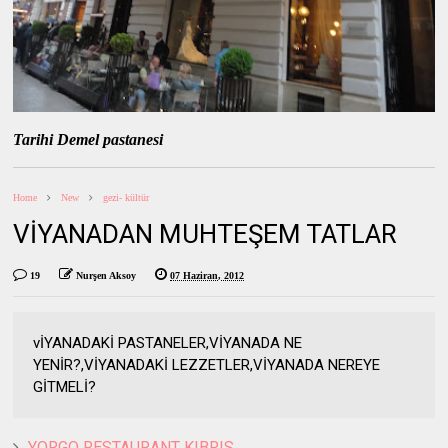
Tarihi Demel pastanesi
Home
New
gezi- kültür
VİYANADAN MUHTEŞEM TATLAR
19
Nurşen Aksoy
07 Haziran, 2012
vİYANADAKİ PASTANELER,VİYANADA NE
YENİR?,VİYANADAKİ LEZZETLER,VİYANADA NEREYE
GİTMELİ?
YORGO RESTAURANT KIBRIS