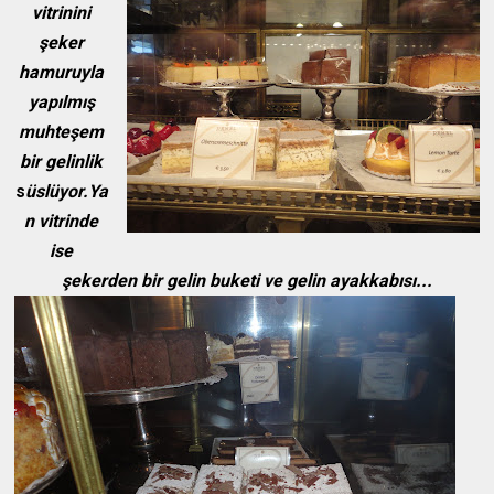
vitrinini
şeker
hamuruyla
yapılmış
muhteşem
bir gelinlik
s
üslüyor.Ya
n vitrinde
ise
şekerden bir gelin buketi ve gelin ayakkabısı...