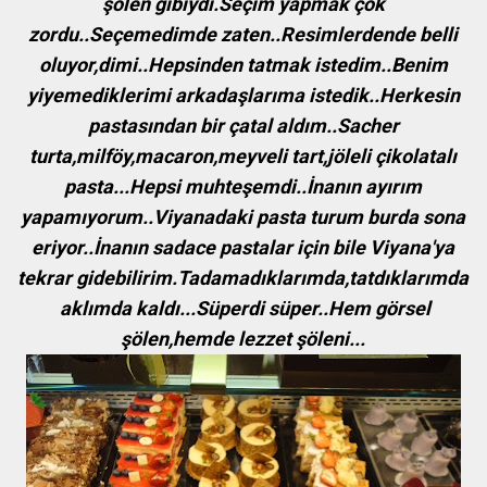
şölen gibiydi.Seçim yapmak çok
zordu..Seçemedimde zaten..Resimlerdende belli
oluyor,dimi..Hepsinden tatmak istedim..Benim
yiyemediklerimi arkadaşlarıma istedik..Herkesin
pastasından bir çatal aldım..Sacher
turta,milföy,macaron,meyveli tart,jöleli çikolatalı
pasta...Hepsi muhteşemdi..İnanın ayırım
yapamıyorum..Viyanadaki pasta turum burda sona
eriyor..İnanın sadace pastalar için bile Viyana'ya
tekrar gidebilirim.Tadamadıklarımda,tatdıklarımda
aklımda kaldı...Süperdi süper..Hem görsel
şölen,hemde lezzet şöleni...