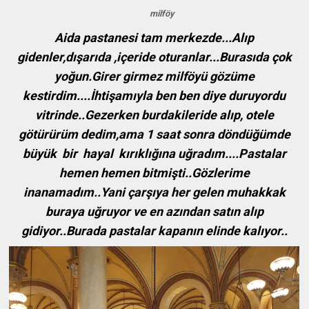
milföy
Aida pastanesi tam merkezde...Alıp
gidenler,dışarıda ,içeride oturanlar...Burasıda çok
yoğun.Girer girmez milföyü gözüme
kestirdim....İhtişamıyla ben ben diye duruyordu
vitrinde..Gezerken burdakileride alıp, otele
götürürüm dedim,ama 1 saat sonra döndüğümde
büyük bir hayal kırıklığına uğradım....Pastalar
hemen hemen bitmişti..Gözlerime
inanamadım..Yani çarşıya her gelen muhakkak
buraya uğruyor ve en azından satın alıp
gidiyor..Burada pastalar kapanın elinde kalıyor..