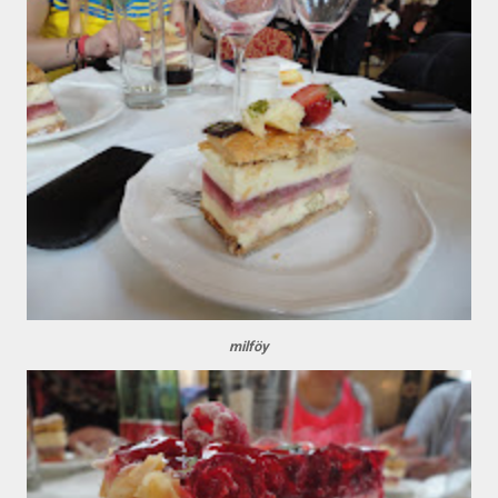
milföy