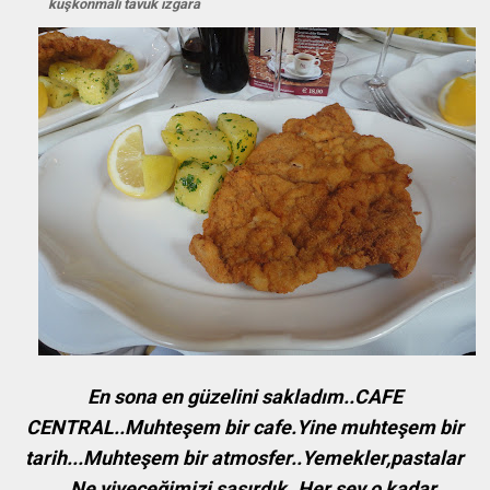
kuşkonmalı tavuk ızgara
En sona en güzelini sakladım..CAFE
CENTRAL..Muhteşem bir cafe.Yine muhteşem bir
tarih...Muhteşem bir atmosfer..Yemekler,pastalar
...Ne yiyeceğimizi şaşırdık..Her şey o kadar