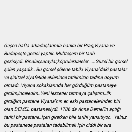
Geçen hafta arkadaşlarımla harika bir Prag,Viyana ve
Budapeşte gezisi yaptık..Muhteşem bir tarih
gezisiydi..Binalar,saraylar,köprüler,kaleler .....Güzel bir görsel
şölen yaşadık.. Bu görsel şölene tabiki Viyana"daki pastalar
ve şinitzel ziyafetide eklenince tatilimizin tadına doyum
olmadı..Viyana sokaklarında her gördüğüm pastaneye
girdim,inceledim..Yeni lezzetler tatmaya çalıştım..İlk
girdiğim pastane Viyana"nın en eski pastanelerinden biri
olan DEMEL pastanesiydi..1786 da Anna Demel'in açtığı
tarihi bir pastane..İçeri girerken bile tarihi yansıtıyor.. Yalnız
bu pastanede pastaları tadabilmek için ciddi bir sıra