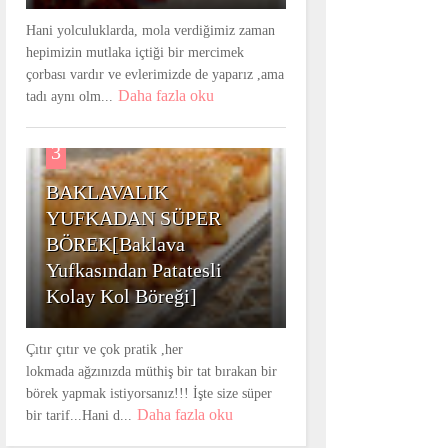
Hani yolculuklarda, mola verdiğimiz zaman
hepimizin mutlaka içtiği bir mercimek
çorbası vardır ve evlerimizde de yaparız ,ama
Daha fazla oku
tadı aynı olm...
3
BAKLAVALIK
YUFKADAN SÜPER
BÖREK[Baklava
Yufkasından Patatesli
Kolay Kol Böreği]
Çıtır çıtır ve çok pratik ,her
lokmada ağzınızda müthiş bir tat bırakan bir
börek yapmak istiyorsanız!!! İşte size süper
Daha fazla oku
bir tarif...Hani d...