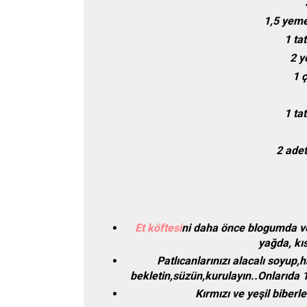
1,5 yeme
1 tat
2 y
1 
1 ta
2 ade
Et köftesi
ni daha önce blogumda ver
yağda, kıs
Patlıcanlarınızı alacalı soyup
bekletin,süzün,kurulayın..Onlarıda 1
Kırmızı ve yeşil biberl