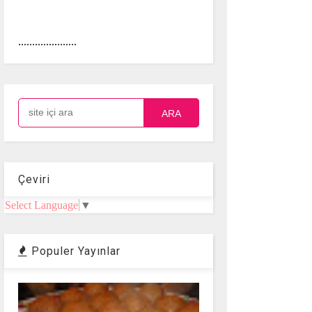
.....................
ARA
Çeviri
Select Language
▼
Populer Yayınlar