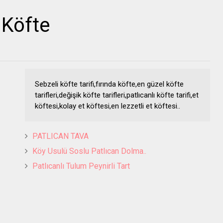
 Köfte
Sebzeli köfte tarifi,fırında köfte,en güzel köfte
tarifleri,değişik köfte tarifleri,patlıcanlı köfte tarifi,et
köftesi,kolay et köftesi,en lezzetli et köftesi..
PATLICAN TAVA
Köy Usulü Soslu Patlıcan Dolma..
Patlıcanlı Tulum Peynirli Tart