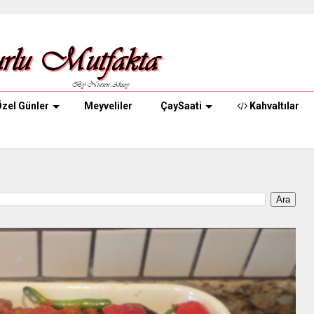
zel Günler
Meyveliler
ÇaySaati
Kahvaltılar