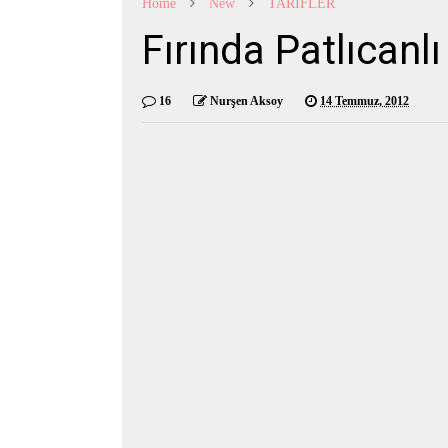
Home
New
TARİFLER
Fırında Patlıcanlı
16
Nurşen Aksoy
14 Temmuz, 2012