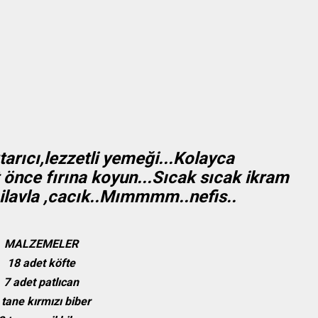
tarıcı,lezzetli yemeği...Kolayca
 önce fırına koyun...Sıcak sıcak ikram
pilavla ,cacık..Mımmmm..nefis..
MALZEMELER
18 adet köfte
7 adet patlıcan
 tane kırmızı biber