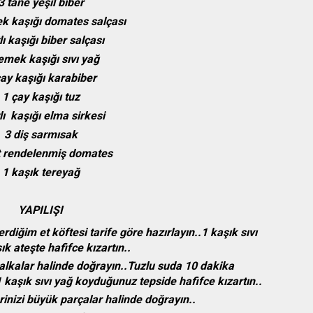
3 tane yeşil biber
k kaşığı domates salçası
lı kaşığı biber salçası
emek kaşığı sıvı yağ
çay kaşığı karabiber
1 çay kaşığı tuz
tlı kaşığı elma sirkesi
3 diş sarmısak
t rendelenmiş domates
1 kaşık tereyağ
YAPILIŞI
diğim et köftesi tarife göre hazırlayın..1 kaşık sıvı
ık ateşte hafifce kızartın..
,halkalar halinde doğrayın..Tuzlu suda 10 dakika
 kaşık sıvı yağ koyduğunuz tepside hafifce kızartın..
erinizi büyük parçalar halinde doğrayın..