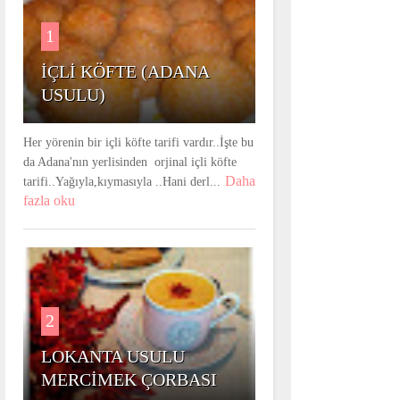
1
İÇLİ KÖFTE (ADANA
USULU)
Her yörenin bir içli köfte tarifi vardır..İşte bu
da Adana'nın yerlisinden orjinal içli köfte
Daha
tarifi..Yağıyla,kıymasıyla ..Hani derl...
fazla oku
2
LOKANTA USULU
MERCİMEK ÇORBASI