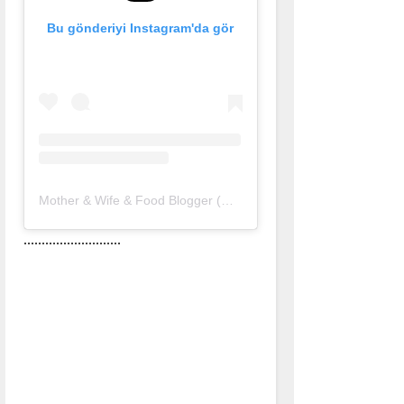
Bu gönderiyi Instagram'da gör
Mother & Wife & Food Blogger (@nurlu)'in paylaştığı bir gönderi
...........................