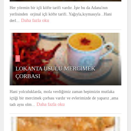
Her yörenin bir içli köfte tarifi vardır..İşte bu da Adana'nın
yerlisinden orjinal içli köfte tarifi..Yağıyla,kıymasıyla ..Hani
Daha fazla oku
derl...
2
LOKANTA USULU MERCİMEK
ÇORBASI
Hani yolculuklarda, mola verdiğimiz zaman hepimizin mutlaka
içtiği bir mercimek çorbası vardır ve evlerimizde de yaparız ,ama
Daha fazla oku
tadı aynı olm...