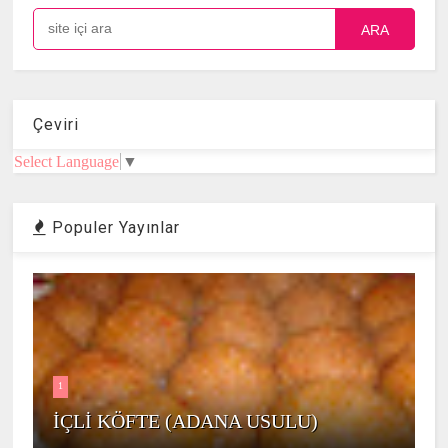
ARA
Çeviri
Select Language
▼
Populer Yayınlar
1
İÇLİ KÖFTE (ADANA USULU)