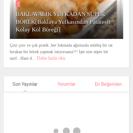
3
BAKLAVALIK YUFKADAN SÜPER
BÖREK[Baklava Yufkasından Patatesli
Kolay Kol Böreği]
Çıtır çıtır ve çok pratik ,her lokmada ağzınızda müthiş bir tat
bırakan bir börek yapmak istiyorsanız!!! İşte size süper bir
Daha fazla oku
tarif...Hani d...
Son Yayınlar
Yorumlar
En Beğenilen