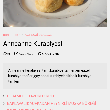
Home
New
ÇAY SAATİ İKRAMLARI
Anneanne Kurabiyesi
23
Nurşen Aksoy
29 Ağustos, 2012
Anneanne kurabiyesi tarifi,kurabiye tarifleri,en güzel
kurabiye tarifleri,çay saati kurabiyeleri,klasik kurabiye
tarifleri
BEŞAMELLİ TAVUKLU KREP
BAKLAVALIK YUFKADAN PEYNİRLİ MUSKA BÖREĞİ