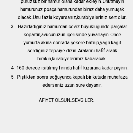
pürüzsüz bir hamur olana kadar ekleyin..Unutmayın
hamurunuz poaça hamurundan biraz daha yumuşak
olacak..Unu fazla koyarsanız,kurabiyeleriniz sert olur..
Hazırladığınız hamurdan ceviz büyüklüğünde parçalar
kopartın,avucunuzun içerisinde yuvarlayın..Önce
yumurta akına sonrada şekere batırıp,yağlı kağıt
serdiğiniz tepsiye dizin..Aralarını hafif aralık
bırakın,kurabiyelerimiz kabaracak..
160 derece ısıtılmış fırında hafif kızarana kadar pişirin..
Piştikten sonra soğuyunca kapalı bir kutuda muhafaza
ederseniz uzun süre dayanır..
AFİYET OLSUN..SEVGİLER.