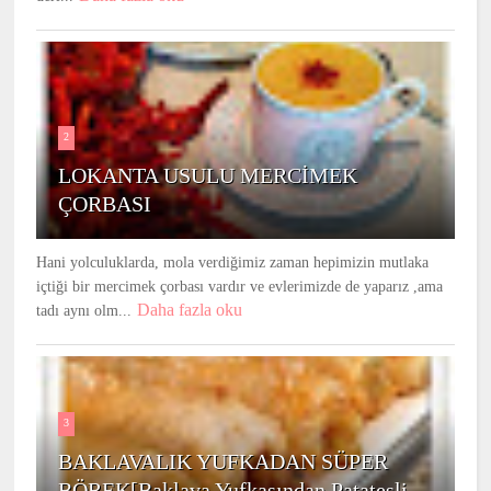
2
LOKANTA USULU MERCİMEK
ÇORBASI
Hani yolculuklarda, mola verdiğimiz zaman hepimizin mutlaka
içtiği bir mercimek çorbası vardır ve evlerimizde de yaparız ,ama
Daha fazla oku
tadı aynı olm...
3
BAKLAVALIK YUFKADAN SÜPER
BÖREK[Baklava Yufkasından Patatesli