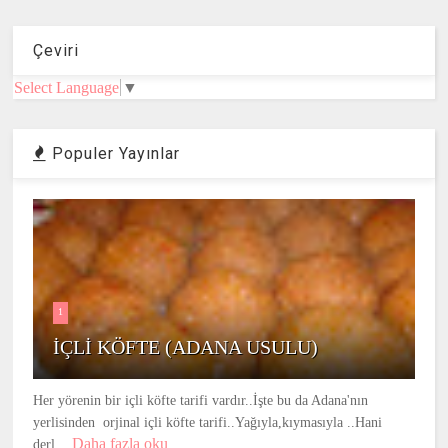
Çeviri
Select Language
▼
Populer Yayınlar
1
İÇLİ KÖFTE (ADANA USULU)
Her yörenin bir içli köfte tarifi vardır..İşte bu da Adana'nın
yerlisinden orjinal içli köfte tarifi..Yağıyla,kıymasıyla ..Hani
Daha fazla oku
derl...