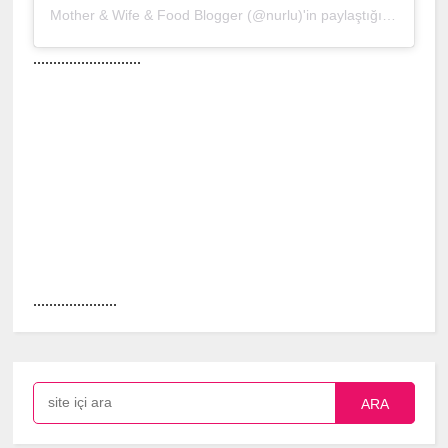
Mother & Wife & Food Blogger (@nurlu)'in paylaştığı bir gönderi
...........................
.....................
ARA