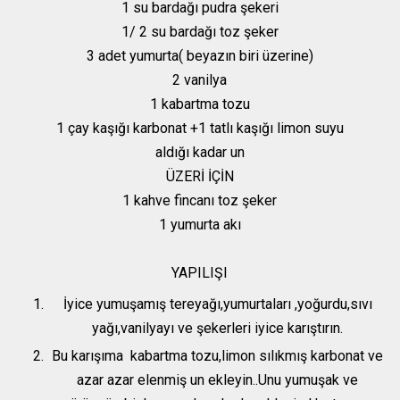
1 su bardağı pudra şekeri
1/ 2 su bardağı toz şeker
3 adet yumurta( beyazın biri üzerine)
2 vanilya
1 kabartma tozu
1 çay kaşığı karbonat +1 tatlı kaşığı limon suyu
aldığı kadar un
ÜZERİ İÇİN
1 kahve fincanı toz şeker
1 yumurta akı
YAPILIŞI
İyice yumuşamış tereyağı,yumurtaları ,yoğurdu,sıvı
yağı,vanilyayı ve şekerleri iyice karıştırın.
Bu karışıma kabartma tozu,limon sılıkmış karbonat ve
azar azar elenmiş un ekleyin..Unu yumuşak ve