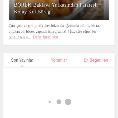
BÖREK[Baklava Yufkasından Patatesli
Kolay Kol Böreği]
Çıtır çıtır ve çok pratik ,her lokmada ağzınızda müthiş bir tat
bırakan bir börek yapmak istiyorsanız!!! İşte size süper bir
Daha fazla oku
tarif...Hani d...
Son Yayınlar
Yorumlar
En Beğenilen