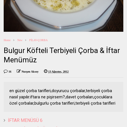
Home
New
PİLAV-ÇORBA
Bulgur Köfteli Terbiyeli Çorba & İftar
Menümüz
16
Nurşen Aksoy
13 Ağustos, 2012
en güzel çorba tarifleri,doyurucu çorbalar,terbiyeli çorba
nasıl yapılır.iftara ne pişirsem?,davet çorbaları,çocuklara
özel çorbalar,bulgurlu çorba tarifleri,terbiyeli çorba tarifleri
İFTAR MENÜSÜ 6