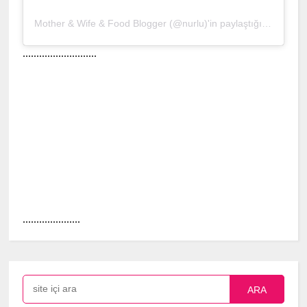
Mother & Wife & Food Blogger (@nurlu)'in paylaştığı bir gönderi
...........................
.....................
ARA