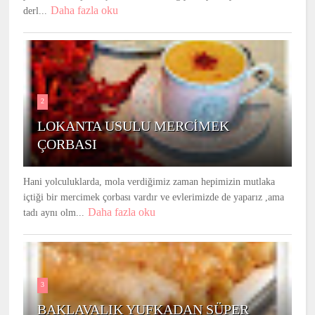
Daha fazla oku
derl...
2
LOKANTA USULU MERCİMEK
ÇORBASI
Hani yolculuklarda, mola verdiğimiz zaman hepimizin mutlaka
içtiği bir mercimek çorbası vardır ve evlerimizde de yaparız ,ama
Daha fazla oku
tadı aynı olm...
3
BAKLAVALIK YUFKADAN SÜPER