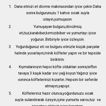
Dana etinizi et dövme makinasından iyice çekin.Daha
sonra bulgurunuzu 1 kahve sıcak suyla
ıslayın,yumuşasın.
Yumuşayan bulguru,dövülmüş
eti,tuz,karabiber,kırmızıbiber ve yumurtayı iyice
yoğurun..Birbiriyle iyice özleşsin.
Yoğurduğunuz eti ve bulguru elinizle küçük parçalar
halinde yuvarlayın,minik köfteler yapın ve bir tepside
biriktirin.
Kıymalarınızın hepsi köfte olduktan sonra,teflon
tavaya 3 kaşık kadar sıvı yağ koyun.Yağınız iyice
ısınınca köftelerinizi kızartın..Hepsini bir seferde
atmayın,yapışır..
Köfteleriniz hazır olunca,yoğurdunuzu sıcak
suyla sulandırarak özeyin,içine yumurta sarısı,tuz ve