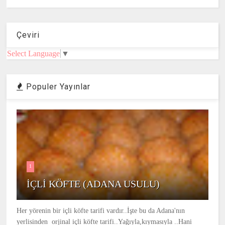
Çeviri
Select Language
▼
Populer Yayınlar
1
İÇLİ KÖFTE (ADANA USULU)
Her yörenin bir içli köfte tarifi vardır..İşte bu da Adana'nın
yerlisinden orjinal içli köfte tarifi..Yağıyla,kıymasıyla ..Hani