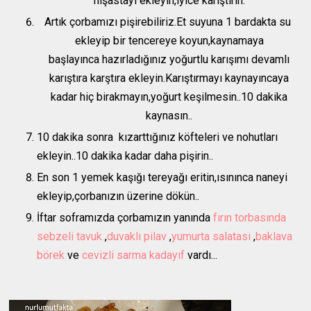
nişastayı ekleyin,iyice karıştırın.
Artık çorbamızı pişirebiliriz.Et suyuna 1 bardakta su
ekleyip bir tencereye koyun,kaynamaya
başlayınca hazırladığınız yoğurtlu karışımı devamlı
karıştıra karştıra ekleyin.Karıştırmayı kaynayıncaya
kadar hiç birakmayın,yoğurt keşilmesin..10 dakika
kaynasın..
10 dakika sonra kızarttığınız köfteleri ve nohutları
ekleyin..10 dakika kadar daha pişirin..
En son 1 yemek kaşığı tereyağı eritin,ısınınca naneyi
ekleyip,çorbanızın üzerine dökün..
İftar soframızda çorbamızın yanında
fırın torbasında
sebzeli tavuk
,
duvaklı pilav
,
yumurta salatası
,
baklava
börek
ve
cevizli sarma kadayıf
vardı...