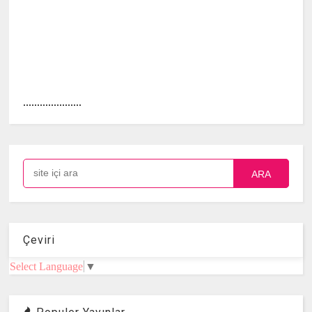
.....................
ARA
Çeviri
Select Language
▼