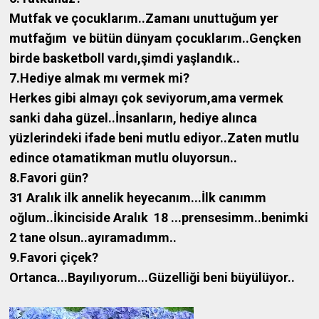
Mutfak ve çocuklarım..Zamanı unuttuğum yer
mutfağım ve bütün dünyam çocuklarım..Gençken
birde basketboll vardı,şimdi yaşlandık..
7.Hediye almak mı vermek mi?
Herkes gibi almayı çok seviyorum,ama vermek
sanki daha güzel..İnsanların, hediye alınca
yüzlerindeki ifade beni mutlu ediyor..Zaten mutlu
edince otamatikman mutlu oluyorsun..
8.Favori gün?
31 Aralık ilk annelik heyecanım...İlk canımm
oğlum..İkinciside Aralık 18 ...prensesimm..benimki
2 tane olsun..ayıramadımm..
9.Favori çiçek?
Ortanca...Bayılıyorum...Güzelliği beni büyülüyor..