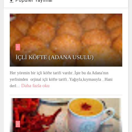
Populer Yayınlar
1
İÇLİ KÖFTE (ADANA USULU)
Her yörenin bir içli köfte tarifi vardır..İşte bu da Adana'nın
yerlisinden orjinal içli köfte tarifi..Yağıyla,kıymasıyla ..Hani
Daha fazla oku
derl...
2