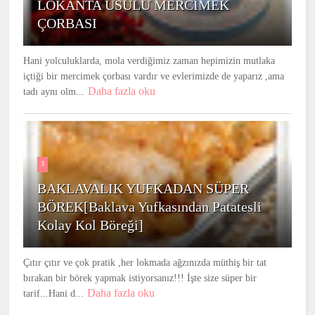
LOKANTA USULU MERCİMEK
ÇORBASI
Hani yolculuklarda, mola verdiğimiz zaman hepimizin mutlaka
içtiği bir mercimek çorbası vardır ve evlerimizde de yaparız ,ama
Daha fazla oku
tadı aynı olm...
3
BAKLAVALIK YUFKADAN SÜPER
BÖREK[Baklava Yufkasından Patatesli
Kolay Kol Böreği]
Çıtır çıtır ve çok pratik ,her lokmada ağzınızda müthiş bir tat
bırakan bir börek yapmak istiyorsanız!!! İşte size süper bir
Daha fazla oku
tarif...Hani d...