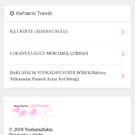
Haftanın Trendi
İÇLİ KÖFTE (ADANA USULU)
LOKANTA USULU MERCİMEK ÇORBASI
BAKLAVALIK YUFKADAN SÜPER BÖREK[Baklava
Yufkasından Patatesli Kolay Kol Böreği]
©
2018
Nurlumutfakta
Her hakkı saklıdır.