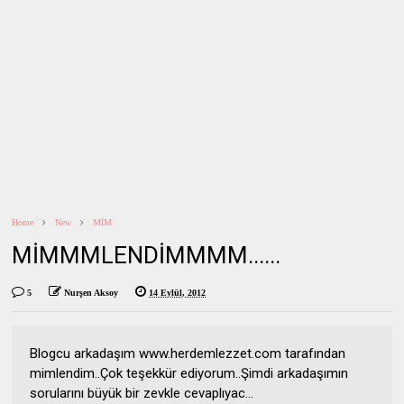
Home
New
MİM
MİMMMLENDİMMMM......
5
Nurşen Aksoy
14 Eylül, 2012
Blogcu arkadaşım www.herdemlezzet.com tarafından
mimlendim..Çok teşekkür ediyorum..Şimdi arkadaşımın
sorularını büyük bir zevkle cevaplıyac...