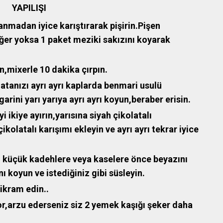
YAPILIŞI
anmadan iyice karıştırarak pişirin.Pişen
eğer yoksa 1 paket meziki sakızını koyarak
n,mixerle 10 dakika çırpın.
latanızı ayrı ayrı kaplarda benmari usulü
rgarini yarı yarıya ayrı ayrı koyun,beraber erisin.
 ikiye ayırın,yarısına siyah çikolatalı
kolatalı karışımı ekleyin ve ayrı ayrı tekrar iyice
 , küçük kadehlere veya kaselere önce beyazını
nı koyun ve istediğiniz gibi süsleyin.
ikram edin..
or,arzu ederseniz siz 2 yemek kaşığı şeker daha