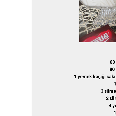
80 
80 
1 yemek kaşığı sakı
3 silme
2 si
4 y
1