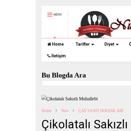
MENU
Home
Tarifler
Diyet
Ö
İletişim
Bu Blogda Ara
Home
New
ÇAY SAATİ İKRAMLARI
Çikolatalı Sakızl