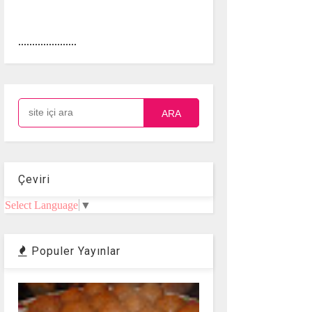
.....................
ARA
Çeviri
Select Language
▼
Populer Yayınlar