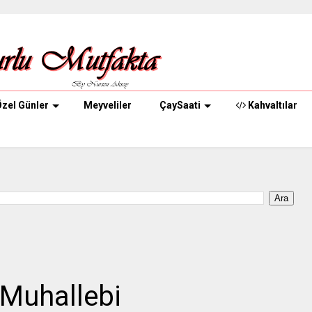
zel Günler
Meyveliler
ÇaySaati
Kahvaltılar
ı Muhallebi