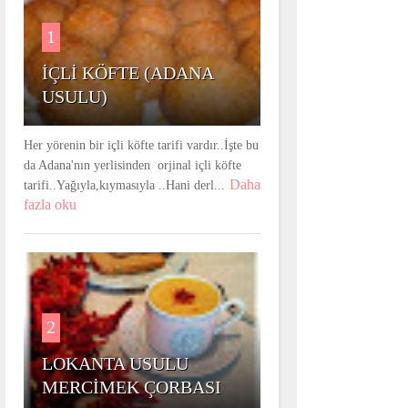
1
İÇLİ KÖFTE (ADANA
USULU)
Her yörenin bir içli köfte tarifi vardır..İşte bu
da Adana'nın yerlisinden orjinal içli köfte
Daha
tarifi..Yağıyla,kıymasıyla ..Hani derl...
fazla oku
2
LOKANTA USULU
MERCİMEK ÇORBASI