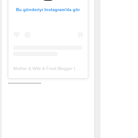
Bu gönderiyi Instagram'da gör
Mother & Wife & Food Blogger (@nurlu)'in paylaştığı bir gönderi
...........................