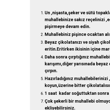
Un ,nişasta,şeker ve sütü topakl
muhallebinize sakız reçelinizi ,
pişirmeye devam edin.
Muhallebiniz pişince ocaktan alı
Beyaz çikolatanızı ve siyah çiko
eritin.Eritirken ikisinin içine ma
Daha sonra çırptığınız muhallebiyi
karışımı,diğer yarısınada beyaz çi
çırpın.
Hazırladığınız muhallebilerinizi
koyun,üzerine bitter çikolatalısı
1 saat kadar soğuttuktan sonra 
Çok şekerli bir muhallebi olmuy
ekliyebilirsiniz.