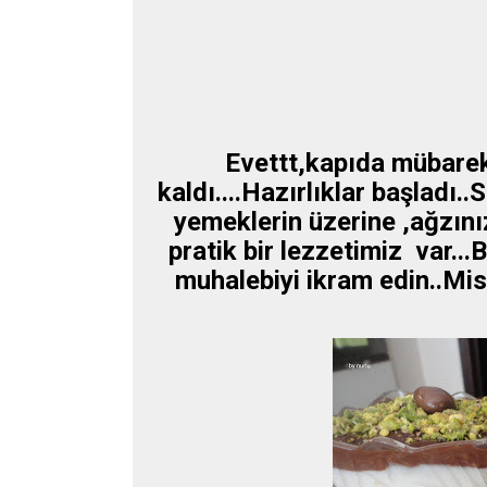
Evettt,kapıda mübarek
kaldı....Hazırlıklar başladı
yemeklerin üzerine ,ağzınız
pratik bir lezzetimiz var.
muhalebiyi ikram edin..Mis