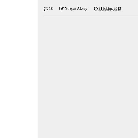
18
Nurşen Aksoy
21 Ekim, 2012