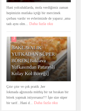
Hani yolculuklarda, mola verdiğimiz zaman
hepimizin mutlaka içtiği bir mercimek
çorbası vardır ve evlerimizde de yaparız ,ama
Daha fazla oku
tadı aynı olm...
3
BAKLAVALIK
YUFKADAN SÜPER
BÖREK[Baklava
Yufkasından Patatesli
Kolay Kol Böreği]
Çıtır çıtır ve çok pratik ,her
lokmada ağzınızda müthiş bir tat bırakan bir
börek yapmak istiyorsanız!!! İşte size süper
Daha fazla oku
bir tarif...Hani d...