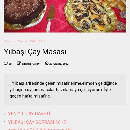
Home
New
ÇAY SAATİ
Yılbaşı Çay Masası
28
Nurşen Aksoy
22 Aralık, 2012
Yılbaşı arifesinde gelen misafirlerime,elimden geldiğince
yılbaşına uygun masalar hazırlamaya çalışıyorum..İşte
geçen hafta misafirle...
YENİYIL ÇAY DAVETİ
YILBAŞI ÇAY SOFRASI 2015