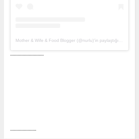
Mother & Wife & Food Blogger (@nurlu)'in paylaştığı bir gönderi
...........................
.....................