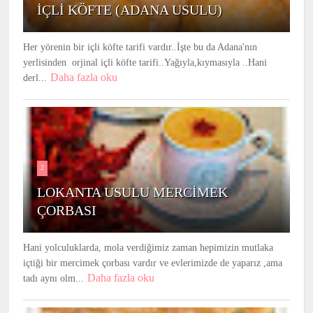
İÇLİ KÖFTE (ADANA USULU)
Her yörenin bir içli köfte tarifi vardır..İşte bu da Adana'nın
yerlisinden orjinal içli köfte tarifi..Yağıyla,kıymasıyla ..Hani
Daha fazla oku
derl...
2
LOKANTA USULU MERCİMEK
ÇORBASI
Hani yolculuklarda, mola verdiğimiz zaman hepimizin mutlaka
içtiği bir mercimek çorbası vardır ve evlerimizde de yaparız ,ama
Daha fazla oku
tadı aynı olm...