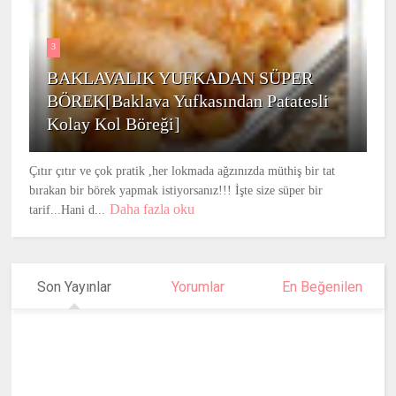
3
BAKLAVALIK YUFKADAN SÜPER
BÖREK[Baklava Yufkasından Patatesli
Kolay Kol Böreği]
Çıtır çıtır ve çok pratik ,her lokmada ağzınızda müthiş bir tat
bırakan bir börek yapmak istiyorsanız!!! İşte size süper bir
Daha fazla oku
tarif...Hani d...
Son Yayınlar
Yorumlar
En Beğenilen