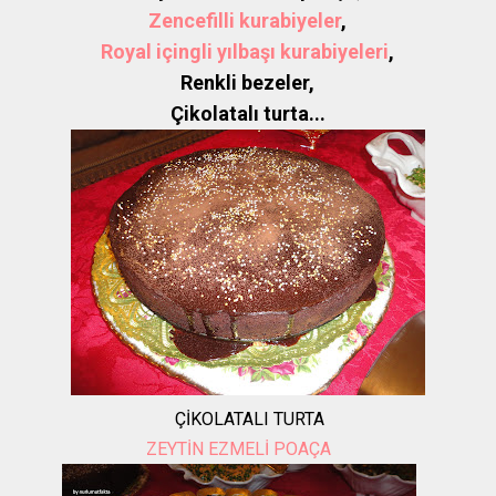
Zencefilli kurabiyeler
,
Royal içingli yılbaşı kurabiyeleri
,
Renkli bezeler,
Çikolatalı turta...
ÇİKOLATALI TURTA
ZEYTİN EZMELİ POAÇA