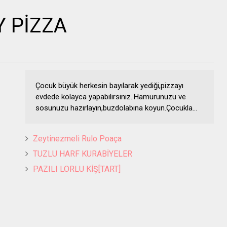
Y PİZZA
Çocuk büyük herkesin bayılarak yediği,pizzayı
evdede kolayca yapabilirsiniz..Hamurunuzu ve
sosunuzu hazırlayın,buzdolabına koyun.Çocukla...
Zeytinezmeli Rulo Poaça
TUZLU HARF KURABİYELER
PAZILI LORLU KİŞ[TART]