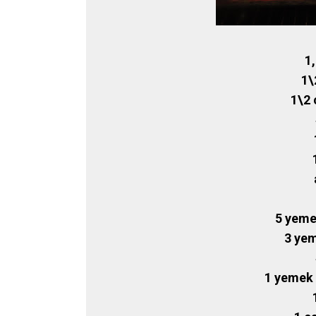
1
1\
1\2 
5 yeme
3 yem
1 yemek 