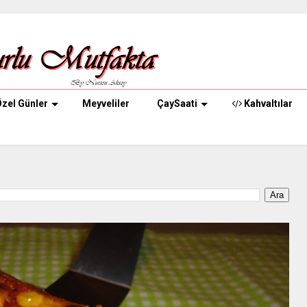
zel Günler
Meyveliler
ÇaySaati
Kahvaltılar