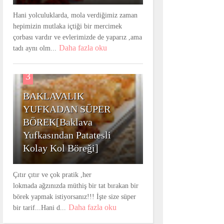
Hani yolculuklarda, mola verdiğimiz zaman
hepimizin mutlaka içtiği bir mercimek
çorbası vardır ve evlerimizde de yaparız ,ama
Daha fazla oku
tadı aynı olm...
3
BAKLAVALIK
YUFKADAN SÜPER
BÖREK[Baklava
Yufkasından Patatesli
Kolay Kol Böreği]
Çıtır çıtır ve çok pratik ,her
lokmada ağzınızda müthiş bir tat bırakan bir
börek yapmak istiyorsanız!!! İşte size süper
Daha fazla oku
bir tarif...Hani d...