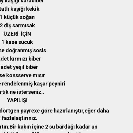
ay kaşığı karabiber
tatlı kaşığı kekik
1 küçük soğan
2 diş sarmısak
ÜZERİ İÇİN
1 kase sucuk
se doğranmış sosis
adet kırmızı biber
 adet yeşil biber
se konsserve mısır
 rendelenmiş kaşar peyniri
rtık ne isterseniz..
YAPILIŞI
örtgen payrexe göre hazırlanıştır,eğer daha
fazlalaştırınız.
ıtın.Bir kabın içine 2 su bardağı kadar un