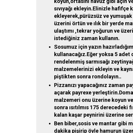
koyun,ortasını havuz gibi açın ve 
sıvıyağı ekleyin.Elinizle hafifçe
ekleyerek,pürüzsüz ve yumuşak
üzerini örtün ve ılık bir yerde 
ulaştımı ,tekrar yoğurun ve üze
istediğiniz zaman kullanın.
Sosumuz için yazın hazırladığı
kullanacağız.Eğer yoksa 5 adet 
rendelenmiş sarmısağı zeytinyağ
malzemelerinizi ekleyin ve kayn
piştikten sonra rondolayın..
Pizzanızı yapacağınız zaman pay
açarak payrexe yerleştirin.Domat
malzemeri onu üzerine koyun ve 
sonra ısıtılmıs 175 derecedeki f
kalan kaşar peynirini üzerine serp
Ben biber,sosis ve mantar gibi 
dakika pişirip öyle hamurun üzer