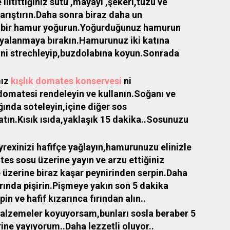
ılıtıttığınız sütü ,mayayı ,şekeri,tuzu ve
 karıştırın.Daha sonra biraz daha un
 bir hamur yoğurun.Yoğurduğunuz hamurun
mayalanmaya bırakın.Hamurunuz iki katına
rini strechleyip,buzdolabına koyun.Sonrada
mız
kışlık domates konservesi
ni
domatesi rendeleyin ve kullanın.Soğanı ve
ında soteleyin,içine diğer sos
atın.Kısık ısıda,yaklaşık 15 dakika..Sosunuzu
rexinizi hafifçe yağlayın,hamurunuzu elinizle
es sosu üzerine yayın ve arzu ettiğiniz
üzerine biraz kaşar peynirinden serpin.Daha
ırında pişirin.Pişmeye yakın son 5 dakika
in ve hafif kızarınca fırından alın..
malzemeler koyuyorsam,bunları sosla beraber 5
ine yayıyorum..Daha lezzetli oluyor..