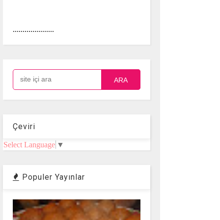
.....................
ARA
Çeviri
Select Language
▼
Populer Yayınlar