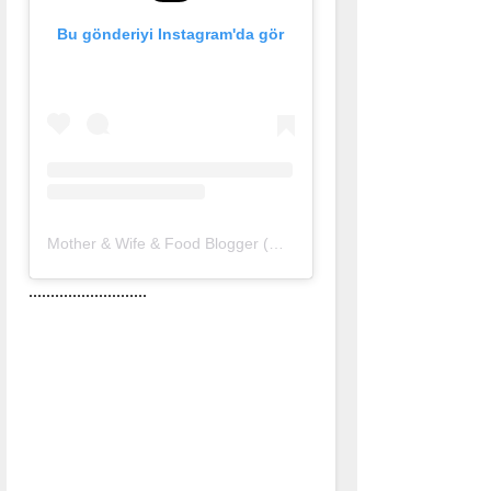
Bu gönderiyi Instagram'da gör
Mother & Wife & Food Blogger (@nurlu)'in paylaştığı bir gönderi
...........................