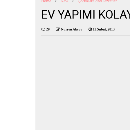
Home
New
Çocuklara özel lezzetler
EV YAPIMI KOLA
29
Nurşen Aksoy
11 Şubat, 2013