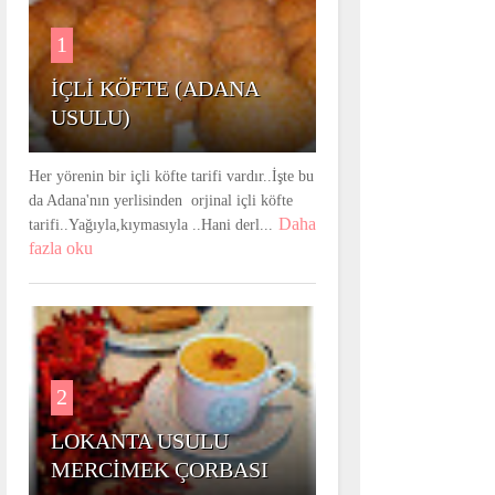
1
İÇLİ KÖFTE (ADANA
USULU)
Her yörenin bir içli köfte tarifi vardır..İşte bu
da Adana'nın yerlisinden orjinal içli köfte
Daha
tarifi..Yağıyla,kıymasıyla ..Hani derl...
fazla oku
2
LOKANTA USULU
MERCİMEK ÇORBASI