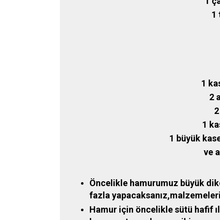
1 ç
1 
1 ka
2 
2
1 ka
1 büyük kase
ve a
Öncelikle hamurumuz büyük dikd
fazla yapacaksanız,malzemeleri 
Hamur için öncelikle sütü hafif ıl