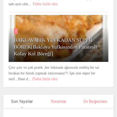
Daha fazla oku
tadı aynı olm...
3
BAKLAVALIK YUFKADAN SÜPER
BÖREK[Baklava Yufkasından Patatesli
Kolay Kol Böreği]
Çıtır çıtır ve çok pratik ,her lokmada ağzınızda müthiş bir tat
bırakan bir börek yapmak istiyorsanız!!! İşte size süper bir
Daha fazla oku
tarif...Hani d...
Son Yayınlar
Yorumlar
En Beğenilen