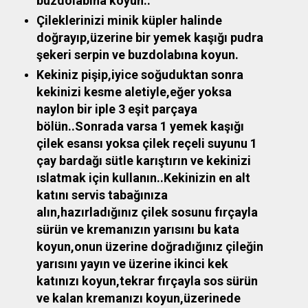
buzdolabına koyun..
Çileklerinizi minik küpler halinde
doğrayıp,üzerine bir yemek kaşığı pudra
şekeri serpin ve buzdolabına koyun.
Kekiniz pişip,iyice soğuduktan sonra
kekinizi kesme aletiyle,eğer yoksa
naylon bir iple 3 eşit parçaya
bölün..Sonrada varsa 1 yemek kaşığı
çilek esansı yoksa çilek reçeli suyunu 1
çay bardağı sütle karıştırın ve kekinizi
ıslatmak için kullanın..Kekinizin en alt
katını servis tabağınıza
alın,hazırladığınız çilek sosunu fırçayla
sürün ve kremanızın yarısını bu kata
koyun,onun üzerine doğradığınız çileğin
yarısını yayın ve üzerine ikinci kek
katınızı koyun,tekrar fırçayla sos sürün
ve kalan kremanızı koyun,üzerinede