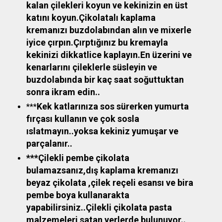
kalan çilekleri koyun ve kekinizin en üst
katını koyun.Çikolatalı kaplama
kremanızı buzdolabından alın ve mixerle
iyice çırpın.Çırptığınız bu kremayla
kekinizi dikkatlice kaplayın.En üzerini ve
kenarlarını çileklerle süsleyin ve
buzdolabında bir kaç saat soğuttuktan
sonra ikram edin..
Kek katlarınıza sos sürerken yumurta
***
fırçası kullanın ve çok sosla
ıslatmayın..yoksa kekiniz yumuşar ve
parçalanır..
***Çilekli pembe çikolata
bulamazsanız,dış kaplama kremanızı
beyaz çikolata ,çilek reçeli esansı ve bira
pembe boya kullanarakta
yapabilirsiniz..Çilekli çikolata pasta
malzemeleri satan yerlerde bulunuyor..