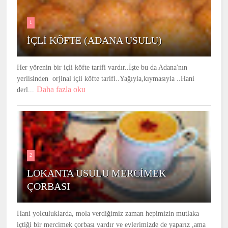
1
İÇLİ KÖFTE (ADANA USULU)
Her yörenin bir içli köfte tarifi vardır..İşte bu da Adana'nın
yerlisinden orjinal içli köfte tarifi..Yağıyla,kıymasıyla ..Hani
Daha fazla oku
derl...
2
LOKANTA USULU MERCİMEK
ÇORBASI
Hani yolculuklarda, mola verdiğimiz zaman hepimizin mutlaka
içtiği bir mercimek çorbası vardır ve evlerimizde de yaparız ,ama