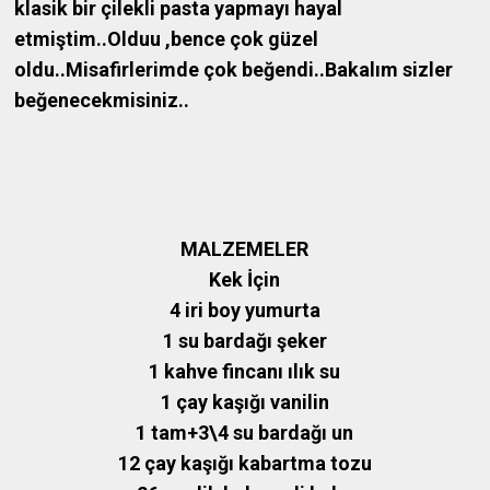
klasik bir çilekli pasta yapmayı hayal
etmiştim..Olduu ,bence çok güzel
oldu..Misafirlerimde çok beğendi..Bakalım sizler
beğenecekmisiniz..
MALZEMELER
Kek İçin
4 iri boy yumurta
1 su bardağı şeker
1 kahve fincanı ılık su
1 çay kaşığı vanilin
1 tam+3\4 su bardağı un
12 çay kaşığı kabartma tozu