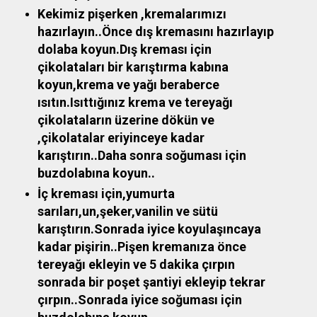
Kekimiz pişerken ,kremalarımızı
hazırlayın..Önce dış kremasını hazırlayıp
dolaba koyun.Dış kreması için
çikolataları bir karıştırma kabına
koyun,krema ve yağı beraberce
ısıtın.Isıttığınız krema ve tereyağı
çikolataların üzerine dökün ve
,çikolatalar eriyinceye kadar
karıştırın..Daha sonra soğuması için
buzdolabına koyun..
İç kreması için,yumurta
sarıları,un,şeker,vanilin ve sütü
karıştırın.Sonrada iyice koyulaşıncaya
kadar pişirin..Pişen kremanıza önce
tereyağı ekleyin ve 5 dakika çırpın
sonrada bir poşet şantiyi ekleyip tekrar
çırpın..Sonrada iyice soğuması için