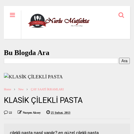
Bu Blogda Ara
Home
New
ÇAY SAATİ İKRAMLARI
KLASİK ÇİLEKLİ PASTA
22
Nurşen Aksoy
25 Şubat, 2013
çilekli pasta nasıl yapılır?,en güzel çilekli pasta