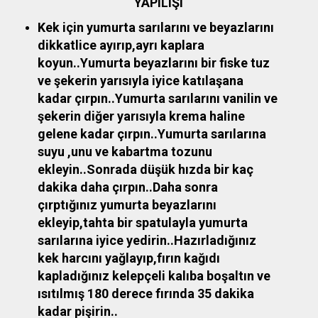
YAPILIŞI
Kek için yumurta sarılarını ve beyazlarını
dikkatlice ayırıp,ayrı kaplara
koyun..Yumurta beyazlarını bir fiske tuz
ve şekerin yarısıyla iyice katılaşana
kadar çırpın..Yumurta sarılarını vanilin ve
şekerin diğer yarısıyla krema haline
gelene kadar çırpın..Yumurta sarılarına
suyu ,unu ve kabartma tozunu
ekleyin..Sonrada düşük hızda bir kaç
dakika daha çırpın..Daha sonra
çırptığınız yumurta beyazlarını
ekleyip,tahta bir spatulayla yumurta
sarılarına iyice yedirin..Hazırladığınız
kek harcını yağlayıp,fırın kağıdı
kapladığınız kelepçeli kalıba boşaltın ve
ısıtılmış 180 derece fırında 35 dakika
kadar pişirin..