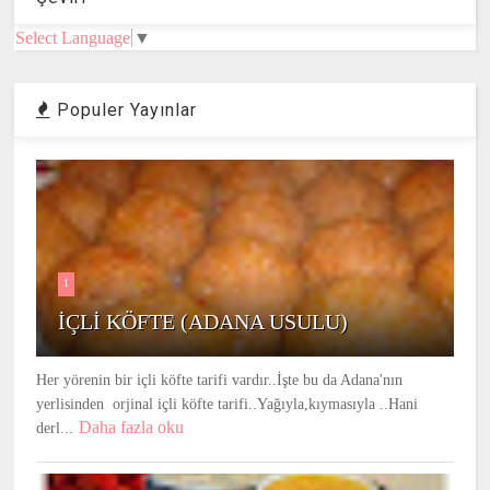
Select Language
▼
Populer Yayınlar
1
İÇLİ KÖFTE (ADANA USULU)
Her yörenin bir içli köfte tarifi vardır..İşte bu da Adana'nın
yerlisinden orjinal içli köfte tarifi..Yağıyla,kıymasıyla ..Hani
Daha fazla oku
derl...