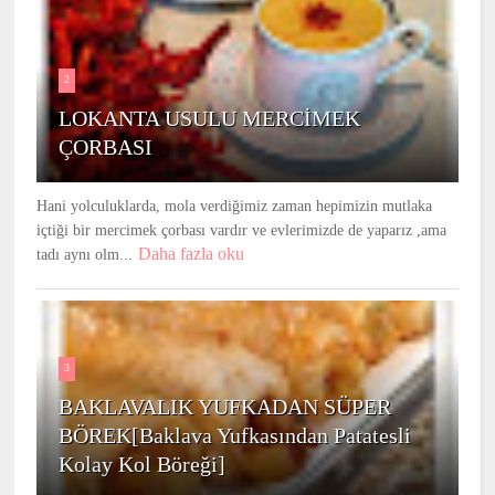
2
LOKANTA USULU MERCİMEK
ÇORBASI
Hani yolculuklarda, mola verdiğimiz zaman hepimizin mutlaka
içtiği bir mercimek çorbası vardır ve evlerimizde de yaparız ,ama
Daha fazla oku
tadı aynı olm...
3
BAKLAVALIK YUFKADAN SÜPER
BÖREK[Baklava Yufkasından Patatesli
Kolay Kol Böreği]