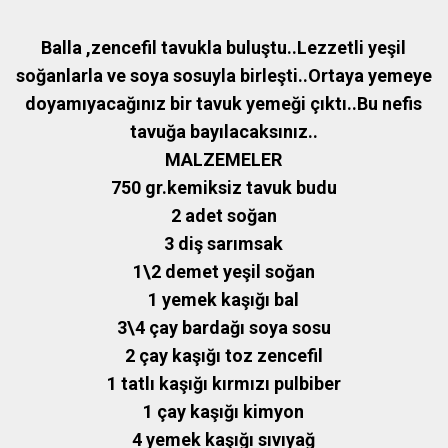
Balla ,zencefil tavukla buluştu..Lezzetli yeşil
soğanlarla ve soya sosuyla birleşti..Ortaya yemeye
doyamıyacağınız bir tavuk yemeği çıktı..Bu nefis
tavuğa bayılacaksınız..
MALZEMELER
750 gr.kemiksiz tavuk budu
2 adet soğan
3 diş sarımsak
1\2 demet yeşil soğan
1 yemek kaşığı bal
3\4 çay bardağı soya sosu
2 çay kaşığı toz zencefil
1 tatlı kaşığı kırmızı pulbiber
1 çay kaşığı kimyon
4 yemek kaşığı sıvıyağ