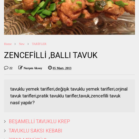
Home
New
TARİFLER
ZENCEFİLLİ ,BALLI TAVUK
22
Nurşen Aksoy
05 Mart, 2013
tavuklu yemek tarifleri,değişik tavuklu yemek tarifleri,orjinal
tavuk tarifleri,pratik tavuklu tarifler,tavuk,zencefilli tavuk
nasıl yapılır?
BEŞAMELLİ TAVUKLU KREP
TAVUKLU SAKSI KEBABI