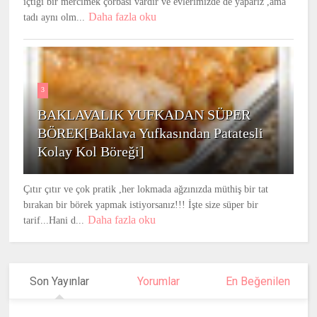
içtiği bir mercimek çorbası vardır ve evlerimizde de yaparız ,ama
Daha fazla oku
tadı aynı olm...
3
BAKLAVALIK YUFKADAN SÜPER
BÖREK[Baklava Yufkasından Patatesli
Kolay Kol Böreği]
Çıtır çıtır ve çok pratik ,her lokmada ağzınızda müthiş bir tat
bırakan bir börek yapmak istiyorsanız!!! İşte size süper bir
Daha fazla oku
tarif...Hani d...
Son Yayınlar
Yorumlar
En Beğenilen