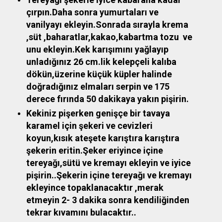
çırpın.Daha sonra yumurtaları ve
vanilyayı ekleyin.Sonrada sırayla krema
,süt ,baharatlar,kakao,kabartma tozu ve
unu ekleyin.Kek karışımını yağlayıp
unladığınız 26 cm.lik kelepçeli kalıba
dökün,üzerine küçük küpler halinde
doğradığınız elmaları serpin ve 175
derece fırında 50 dakikaya yakın pişirin.
Kekiniz pişerken genişçe bir tavaya
karamel için şekeri ve cevizleri
koyun,kısık ateşete karıştıra karıştıra
şekerin eritin.Şeker eriyince içine
tereyağı,sütü ve kremayı ekleyin ve iyice
pişirin..Şekerin içine tereyağı ve kremayı
ekleyince topaklanacaktır ,merak
etmeyin 2- 3 dakika sonra kendiliğinden
tekrar kıvamını bulacaktır..