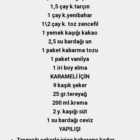
1,5 çay k.tarçın
1 çay k.yenibahar
1\2 çay k. toz zencefil
1 yemek kaşığı kakao
2,5 su bardağı un
1 paket kabarma tozu
1 paket vanilya
1 iri boy elma
KARAMELİ İÇİN
9 kaşık şeker
25 gr.tereyağ
200 ml.krema
2 y. kaşığı süt
1 su bardağı ceviz
YAPILIŞI
Tereyağı şekerle iyice kabarana kadar