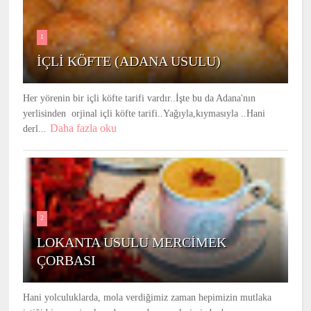
1
İÇLİ KÖFTE (ADANA USULU)
Her yörenin bir içli köfte tarifi vardır..İşte bu da Adana'nın
yerlisinden orjinal içli köfte tarifi..Yağıyla,kıymasıyla ..Hani
Daha fazla oku
derl...
2
LOKANTA USULU MERCİMEK
ÇORBASI
Hani yolculuklarda, mola verdiğimiz zaman hepimizin mutlaka