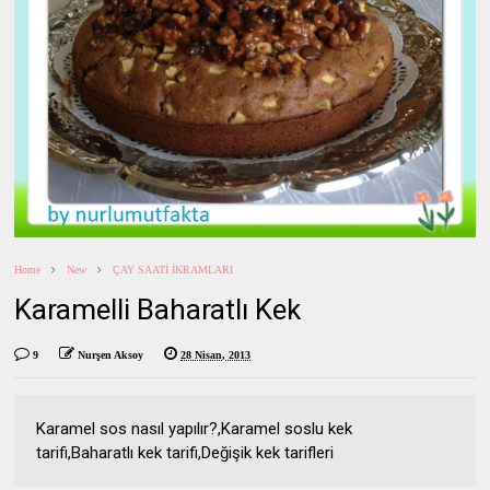
Home
New
ÇAY SAATİ İKRAMLARI
Karamelli Baharatlı Kek
9
Nurşen Aksoy
28 Nisan, 2013
Karamel sos nasıl yapılır?,Karamel soslu kek
tarifi,Baharatlı kek tarifi,Değişik kek tarifleri