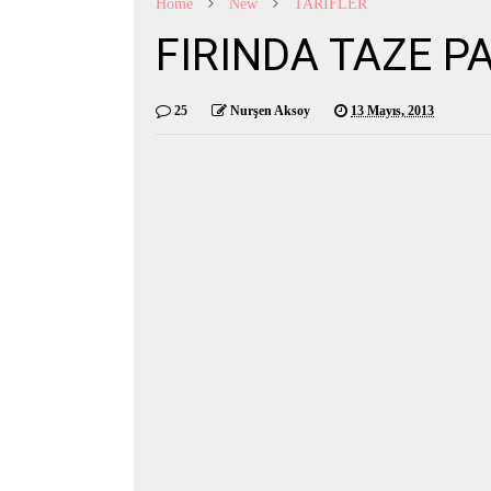
Home
New
TARİFLER
FIRINDA TAZE P
25
Nurşen Aksoy
13 Mayıs, 2013