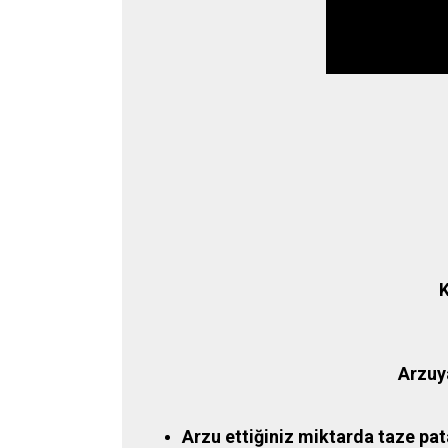
K
Arzuy
Arzu ettiğiniz miktarda taze pata