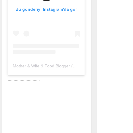
Bu gönderiyi Instagram'da gör
Mother & Wife & Food Blogger (@nurlu)'in paylaştığı bir gönderi
...........................