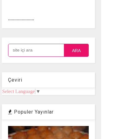
.....................
ARA
Çeviri
Select Language
▼
Populer Yayınlar