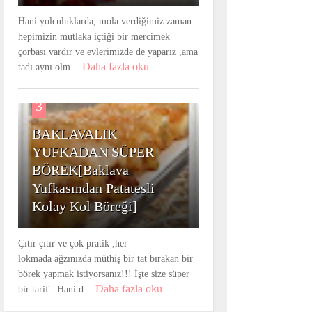
Hani yolculuklarda, mola verdiğimiz zaman
hepimizin mutlaka içtiği bir mercimek
çorbası vardır ve evlerimizde de yaparız ,ama
Daha fazla oku
tadı aynı olm...
3
BAKLAVALIK
YUFKADAN SÜPER
BÖREK[Baklava
Yufkasından Patatesli
Kolay Kol Böreği]
Çıtır çıtır ve çok pratik ,her
lokmada ağzınızda müthiş bir tat bırakan bir
börek yapmak istiyorsanız!!! İşte size süper
Daha fazla oku
bir tarif...Hani d...