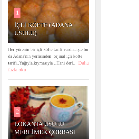
1
İÇLİ KÖFTE (ADANA
USULU)
Her yörenin bir içli köfte tarifi vardır..İşte bu
da Adana'nın yerlisinden orjinal içli köfte
Daha
tarifi..Yağıyla,kıymasıyla ..Hani derl...
fazla oku
2
LOKANTA USULU
MERCİMEK ÇORBASI