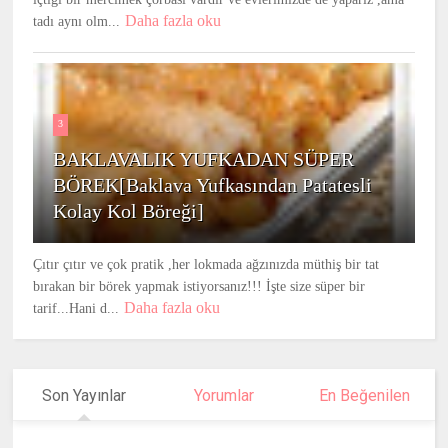
Daha fazla oku
tadı aynı olm...
3
BAKLAVALIK YUFKADAN SÜPER
BÖREK[Baklava Yufkasından Patatesli
Kolay Kol Böreği]
Çıtır çıtır ve çok pratik ,her lokmada ağzınızda müthiş bir tat
bırakan bir börek yapmak istiyorsanız!!! İşte size süper bir
Daha fazla oku
tarif...Hani d...
Son Yayınlar
Yorumlar
En Beğenilen