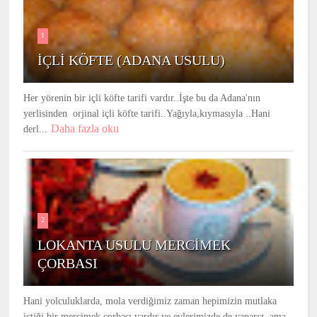
1
İÇLİ KÖFTE (ADANA USULU)
Her yörenin bir içli köfte tarifi vardır..İşte bu da Adana'nın
yerlisinden orjinal içli köfte tarifi..Yağıyla,kıymasıyla ..Hani
Daha fazla oku
derl...
2
LOKANTA USULU MERCİMEK
ÇORBASI
Hani yolculuklarda, mola verdiğimiz zaman hepimizin mutlaka
içtiği bir mercimek çorbası vardır ve evlerimizde de yaparız ,ama