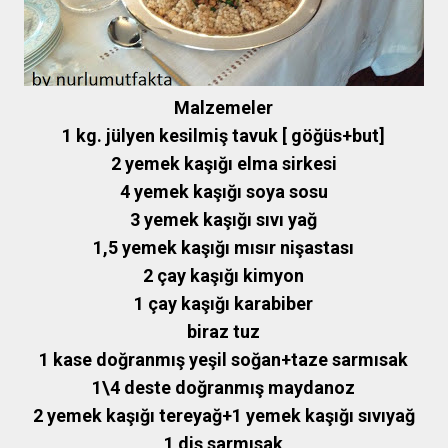
Malzemeler
1 kg. jülyen kesilmiş tavuk [ göğüs+but]
2 yemek kaşığı elma sirkesi
4 yemek kaşığı soya sosu
3 yemek kaşığı sıvı yağ
1,5 yemek kaşığı mısır nişastası
2 çay kaşığı kimyon
1 çay kaşığı karabiber
biraz tuz
1 kase doğranmış yeşil soğan+taze sarmısak
1\4 deste doğranmış maydanoz
2 yemek kaşığı tereyağ+1 yemek kaşığı sıvıyağ
1 diş sarmısak