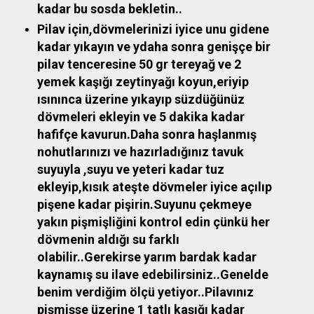
kadar bu sosda bekletin..
Pilav için,dövmelerinizi iyice unu gidene
kadar yıkayın ve ydaha sonra genişçe bir
pilav tenceresine 50 gr tereyağ ve 2
yemek kaşığı zeytinyağı koyun,eriyip
ısınınca üzerine yıkayıp süzdüğünüz
dövmeleri ekleyin ve 5 dakika kadar
hafifçe kavurun.Daha sonra haşlanmış
nohutlarınızı ve hazırladığınız tavuk
suyuyla ,suyu ve yeteri kadar tuz
ekleyip,kısık ateşte dövmeler iyice açılıp
pişene kadar pişirin.Suyunu çekmeye
yakın pişmişliğini kontrol edin çünkü her
dövmenin aldığı su farklı
olabilir..Gerekirse yarım bardak kadar
kaynamış su ilave edebilirsiniz..Genelde
benim verdiğim ölçü yetiyor..Pilavınız
pişmişse üzerine 1 tatlı kaşığı kadar