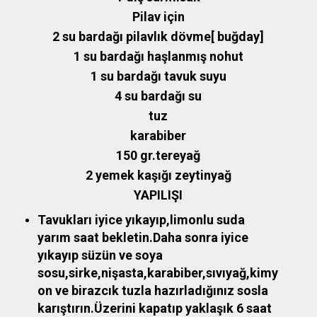
Pilav için
2 su bardağı pilavlık dövme[ buğday]
1 su bardağı haşlanmış nohut
1 su bardağı tavuk suyu
4 su bardağı su
tuz
karabiber
150 gr.tereyağ
2 yemek kaşığı zeytinyağ
YAPILIŞI
Tavukları iyice yıkayıp,limonlu suda
yarım saat bekletin.Daha sonra iyice
yıkayıp süzün ve soya
sosu,sirke,nişasta,karabiber,sıvıyağ,kimy
on ve birazcık tuzla hazırladığınız sosla
karıştırın.Üzerini kapatıp yaklaşık 6 saat