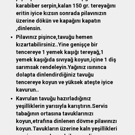
karabiber serpin,kalan 150 gr. tereyağını
eritin iyice kızsın sonrada pilavınızın
üzerine dökün ve kapağını kapatın
,dinlensin.
Pilavınız pişince,tavuğu hemen
kızartabilirsiniz..Yine genişçe bir
tencereye 1 yemek kaşığı tereyağ,1
yemek kaşığıda sıvıyağ koyun,içine 1 diş
sarımsak rendeleyin.Yağınız ısınınca
dolapta dinlendirdiğiniz tavuğu
tencereye koyun ve yüksek ateşte iyice
kavurun..
Kavrulan tavuğu hazırladığınız
yeşilliklerin yarısıyla karıştırın.Servis
tabağının ortasına tavuklarınızı
koyun,etrafına dinlenen dövme pilavınızı
koyun.Tavukların üzerine kaln yeşillikleri