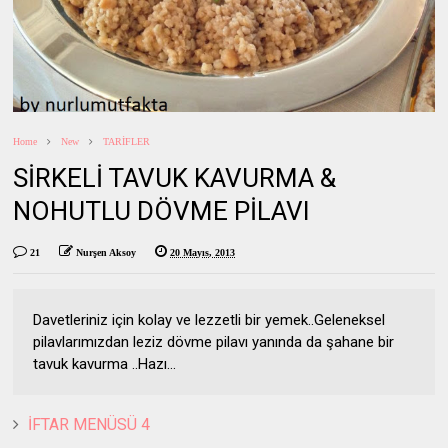
Home
New
TARİFLER
SİRKELİ TAVUK KAVURMA &
NOHUTLU DÖVME PİLAVI
21
Nurşen Aksoy
20 Mayıs, 2013
Davetleriniz için kolay ve lezzetli bir yemek..Geleneksel
pilavlarımızdan leziz dövme pilavı yanında da şahane bir
tavuk kavurma ..Hazı...
İFTAR MENÜSÜ 4