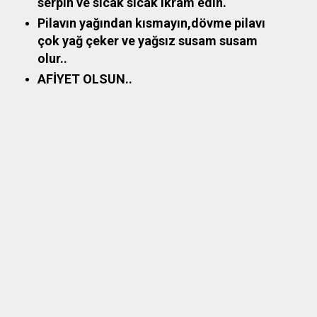
serpin ve sıcak sıcak ikram edin.
Pilavın yağından kısmayın,dövme pilavı
çok yağ çeker ve yağsız susam susam
olur..
AFİYET OLSUN..