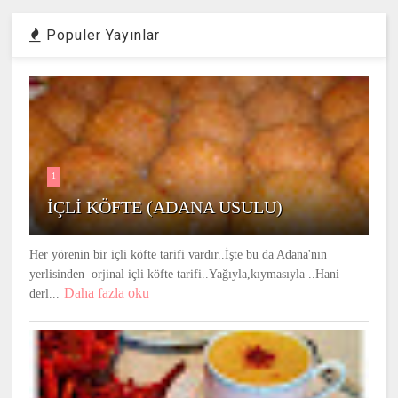
Populer Yayınlar
1
İÇLİ KÖFTE (ADANA USULU)
Her yörenin bir içli köfte tarifi vardır..İşte bu da Adana'nın
yerlisinden orjinal içli köfte tarifi..Yağıyla,kıymasıyla ..Hani
Daha fazla oku
derl...