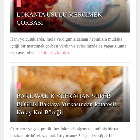
2
LOKANTA USULU MERCİMEK
ÇORBASI
Hani yolculuklarda, mola verdiğimiz zaman hepimizin mutlaka
içtiği bir mercimek çorbası vardır ve evlerimizde de yaparız ,ama
Daha fazla oku
tadı aynı olm...
3
BAKLAVALIK YUFKADAN SÜPER
BÖREK[Baklava Yufkasından Patatesli
Kolay Kol Böreği]
Çıtır çıtır ve çok pratik ,her lokmada ağzınızda müthiş bir tat
bırakan bir börek yapmak istiyorsanız!!! İşte size süper bir