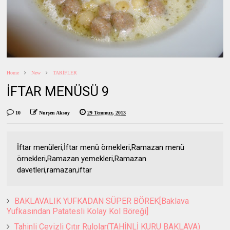
Home
New
TARİFLER
İFTAR MENÜSÜ 9
10
Nurşen Aksoy
29 Temmuz, 2013
İftar menüleri,İftar menü örnekleri,Ramazan menü
örnekleri,Ramazan yemekleri,Ramazan
davetleri,ramazan,iftar
BAKLAVALIK YUFKADAN SÜPER BÖREK[Baklava
Yufkasından Patatesli Kolay Kol Böreği]
Tahinli Cevizli Çıtır Rulolar(TAHİNLİ KURU BAKLAVA)