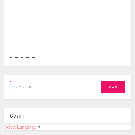
.....................
ARA
Çeviri
Select Language
▼