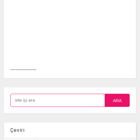
.....................
ARA
Çeviri