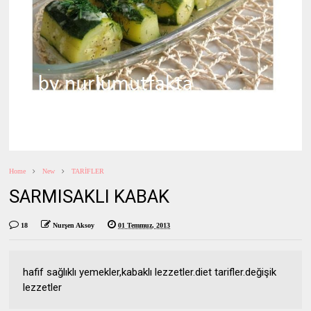
Home
New
TARİFLER
SARMISAKLI KABAK
18
Nurşen Aksoy
01 Temmuz, 2013
hafif sağlıklı yemekler,kabaklı lezzetler.diet tarifler.değişik
lezzetler