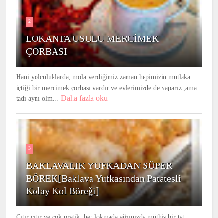
2
LOKANTA USULU MERCİMEK
ÇORBASI
Hani yolculuklarda, mola verdiğimiz zaman hepimizin mutlaka
içtiği bir mercimek çorbası vardır ve evlerimizde de yaparız ,ama
Daha fazla oku
tadı aynı olm...
3
BAKLAVALIK YUFKADAN SÜPER
BÖREK[Baklava Yufkasından Patatesli
Kolay Kol Böreği]
Çıtır çıtır ve çok pratik ,her lokmada ağzınızda müthiş bir tat