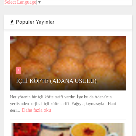
Select Language
▼
Populer Yayınlar
1
İÇLİ KÖFTE (ADANA USULU)
Her yörenin bir içli köfte tarifi vardır..İşte bu da Adana'nın
yerlisinden orjinal içli köfte tarifi..Yağıyla,kıymasıyla ..Hani
Daha fazla oku
derl...