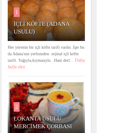
1
İÇLİ KÖFTE (ADANA
USULU)
Her yörenin bir içli köfte tarifi vardır..İşte bu
da Adana'nın yerlisinden orjinal içli köfte
Daha
tarifi..Yağıyla,kıymasıyla ..Hani derl...
fazla oku
2
LOKANTA USULU
MERCİMEK ÇORBASI