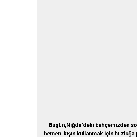
Bugün,Niğde`deki bahçemizden son p
hemen kışın kullanmak için buzluğa pa