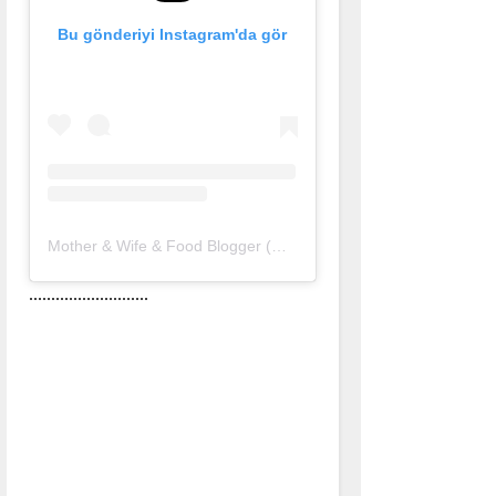
Bu gönderiyi Instagram'da gör
Mother & Wife & Food Blogger (@nurlu)'in paylaştığı bir gönderi
...........................