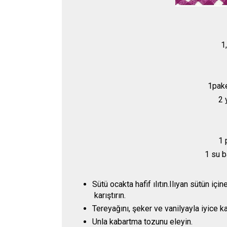
1
1pake
2 
1 
1 su b
Sütü ocakta hafif ılıtın.Ilıyan sütün iç
karıştırın.
Tereyağını, şeker ve vanilyayla iyice k
Unla kabartma tozunu eleyin.