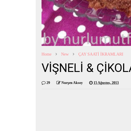
Home
New
ÇAY SAATİ İKRAMLARI
VİŞNELİ & ÇİKOL
29
Nurşen Aksoy
15 Ağustos, 2013