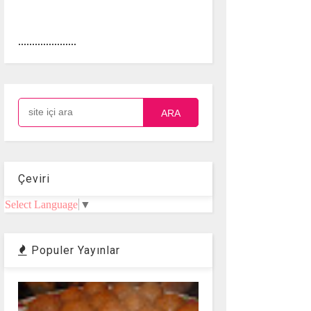
.....................
ARA
Çeviri
Select Language
▼
Populer Yayınlar