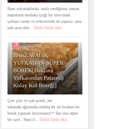
Hani yolculuklarda, mola verdiğimiz zaman
hepimizin mutlaka içtiği bir mercimek
çorbası vardır ve evlerimizde de yaparız ,ama
Daha fazla oku
tadı aynı olm...
3
BAKLAVALIK
YUFKADAN SÜPER
BÖREK[Baklava
Yufkasından Patatesli
Kolay Kol Böreği]
Çıtır çıtır ve çok pratik ,her
lokmada ağzınızda müthiş bir tat bırakan bir
börek yapmak istiyorsanız!!! İşte size süper
Daha fazla oku
bir tarif...Hani d...