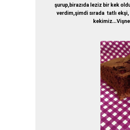
şurup,birazıda leziz bir kek old
verdim,şimdi sırada tatlı ekşi, 
kekimiz...Vişn