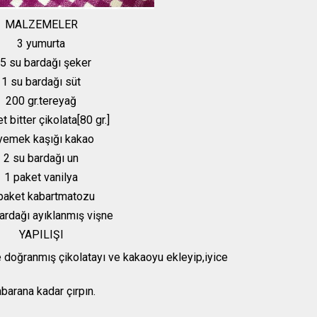
MALZEMELER
3 yumurta
,5 su bardağı şeker
1 su bardağı süt
200 gr.tereyağ
t bitter çikolata[80 gr.]
yemek kaşığı kakao
2 su bardağı un
1 paket vanilya
paket kabartmatozu
ardağı ayıklanmış vişne
YAPILIŞI
ine doğranmış çikolatayı ve kakaoyu ekleyip,iyice
abarana kadar çırpın.