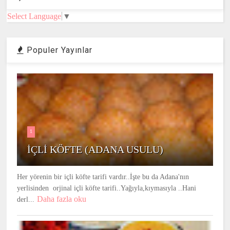
Select Language
▼
Populer Yayınlar
1
İÇLİ KÖFTE (ADANA USULU)
Her yörenin bir içli köfte tarifi vardır..İşte bu da Adana'nın
yerlisinden orjinal içli köfte tarifi..Yağıyla,kıymasıyla ..Hani
Daha fazla oku
derl...