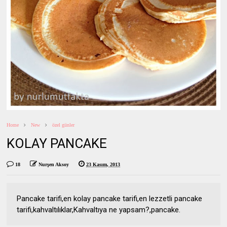
Home
New
özel günler
KOLAY PANCAKE
18
Nurşen Aksoy
23 Kasım, 2013
Pancake tarifi,en kolay pancake tarifi,en lezzetli pancake
tarifi,kahvaltılıklar,Kahvaltıya ne yapsam?,pancake.