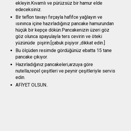
ekleyin.Kıvamlı ve pürüzsüz bir hamur elde
edeceksiniz.
Bir teflon tavayı fırçayla hafifce yağlayın ve
ısınınca içine hazırladığınız pancake hamurundan
hüçük bir kepçe dökün.Pancakenizin üzeri göz
göz olunca spayulayla ters cevirin ve öteki
yüzünüde pişirin.[çabuk pişiyor ,dikkat edin.]
Bu ölçüden resimde gördüğünüz ebatta 15 tane
pancake çıkıyor.
Hazırladığınız pancakeleri,arzuya göre
nutella,reçel çeşitleri ve peynir çeşitleriyle servis
edin.
AFİYET OLSUN..