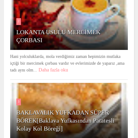
2
LOKANTA USULU MERCİMEK
ÇORBASI
Hani yolculuklarda, mola verdiğimiz zaman hepimizin mutlaka
içtiği bir mercimek çorbası vardır ve evlerimizde de yaparız ,ama
Daha fazla oku
tadı aynı olm...
3
BAKLAVALIK YUFKADAN SÜPER
BÖREK[Baklava Yufkasından Patatesli
Kolay Kol Böreği]