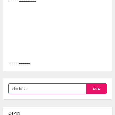
...........................
.....................
ARA
Çeviri