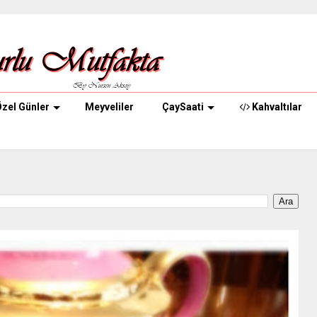
zel Günler
Meyveliler
ÇaySaati
Kahvaltılar