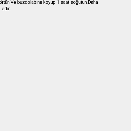
e örtün.Ve buzdolabına koyup 1 saat soğutun.Daha
 edin.