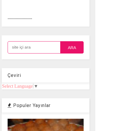
.....................
ARA
Çeviri
Select Language
▼
Populer Yayınlar