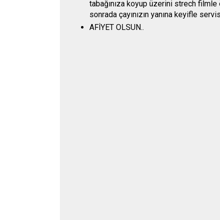
tabağınıza koyup üzerini strech filml
sonrada çayınızın yanına keyifle servis
AFİYET OLSUN..