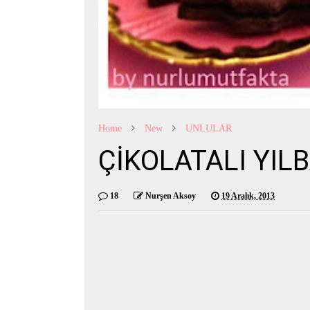
Home
New
UNLULAR
ÇİKOLATALI YIL
18
Nurşen Aksoy
19 Aralık, 2013