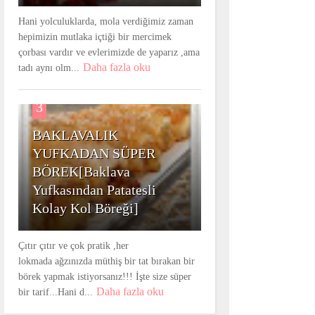
Hani yolculuklarda, mola verdiğimiz zaman
hepimizin mutlaka içtiği bir mercimek
çorbası vardır ve evlerimizde de yaparız ,ama
Daha fazla oku
tadı aynı olm...
3
BAKLAVALIK
YUFKADAN SÜPER
BÖREK[Baklava
Yufkasından Patatesli
Kolay Kol Böreği]
Çıtır çıtır ve çok pratik ,her
lokmada ağzınızda müthiş bir tat bırakan bir
börek yapmak istiyorsanız!!! İşte size süper
Daha fazla oku
bir tarif...Hani d...