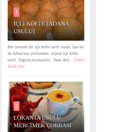
1
İÇLİ KÖFTE (ADANA
USULU)
Her yörenin bir içli köfte tarifi vardır..İşte bu
da Adana'nın yerlisinden orjinal içli köfte
Daha
tarifi..Yağıyla,kıymasıyla ..Hani derl...
fazla oku
2
LOKANTA USULU
MERCİMEK ÇORBASI