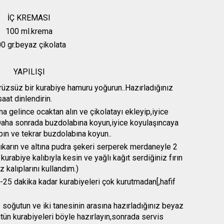
İÇ KREMASI
100 ml.krema
0 gr.beyaz çikolata
YAPILIŞI
zsüz bir kurabiye hamuru yoğurun..Hazırladığınız
at dinlendirin.
a gelince ocaktan alın ve çikolatayı ekleyip,iyice
in.Daha sonrada buzdolabına koyun,iyice koyulaşıncaya
ın ve tekrar buzdolabına koyun..
karın ve altına pudra şekeri serperek merdaneyle 2
 kurabiye kalıbıyla kesin ve yağlı kağıt serdiğiniz fırın
 kalıplarını kullandım.)
 -25 dakika kadar kurabiyeleri çok kurutmadan[,hafif
 soğutun ve iki tanesinin arasına hazırladığınız beyaz
ütün kurabiyeleri böyle hazırlayın,sonrada servis