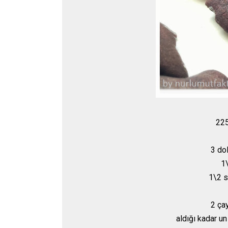
225
3 do
1\
1\2 s
2 ça
aldığı kadar u