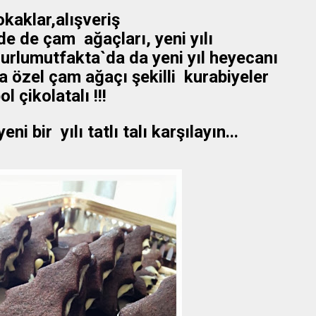
Sokaklar,alışveriş
e de çam ağaçları, yeni yılı
Nurlumutfakta`da da yeni yıl heyecanı
na özel çam ağaçı şekilli kurabiyeler
l çikolatalı !!!
i bir yılı tatlı talı karşılayın...