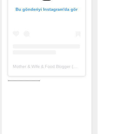
Bu gönderiyi Instagram'da gör
Mother & Wife & Food Blogger (@nurlu)'in paylaştığı bir gönderi
...........................