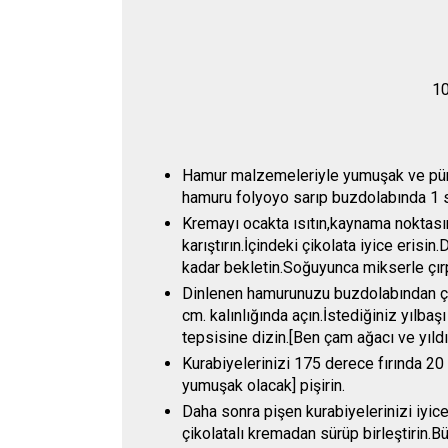
10
Hamur malzemeleriyle yumuşak ve pürü
hamuru folyoyo sarıp buzdolabında 1 sa
Kremayı ocakta ısıtın,kaynama noktasın
karıştırın.İçindeki çikolata iyice eris
kadar bekletin.Soğuyunca mikserle çırp
Dinlenen hamurunuzu buzdolabından çı
cm. kalınlığında açın.İstediğiniz yılbaşı
tepsisine dizin.[Ben çam ağacı ve yıldız
Kurabiyelerinizi 175 derece fırında 20
yumuşak olacak] pişirin.
Daha sonra pişen kurabiyelerinizi iyice
çikolatalı kremadan sürüp birleştirin.B