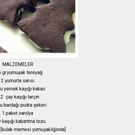
MALZEMELER
 gr.yumuşak tereyağ
2 yumurta sarısı
lu yemek kaşığı kakao
2 çay kaşığı tarçın
u bardağı pudra şekeri
1 paket vanilya
y kaşığı kabartma tozu
n [kulak memesi yumuşaklığında]