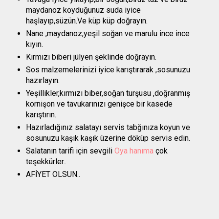
maydanoz koyduğunuz suda iyice
haşlayıp,süzün.Ve küp küp doğrayın.
Nane ,maydanoz,yeşil soğan ve marulu ince ince
kıyın.
Kırmızı biberi jülyen şeklinde doğrayın.
Sos malzemelerinizi iyice karıştırarak ,sosunuzu
hazırlayın.
Yeşillikler,kırmızı biber,soğan turşusu ,doğranmış
kornişon ve tavukarınızı genişce bir kasede
karıştırın.
Hazırladığınız salatayı servis tabğınıza koyun ve
sosunuzu kaşık kaşık üzerine döküp servis edin.
Salatanın tarifi için sevgili
Oya hanıma
çok
teşekkürler..
AFİYET OLSUN..