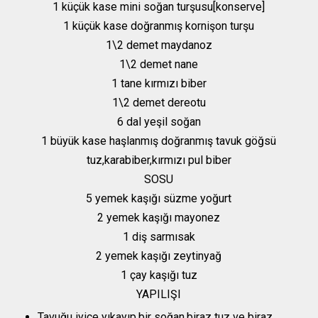
1 küçük kase mini soğan turşusu[konserve]
1 küçük kase doğranmış kornişon turşu
1\2 demet maydanoz
1\2 demet nane
1 tane kırmızı biber
1\2 demet dereotu
6 dal yeşil soğan
1 büyük kase haşlanmış doğranmış tavuk göğsü
tuz,karabiber,kırmızı pul biber
SOSU
5 yemek kaşığı süzme yoğurt
2 yemek kaşığı mayonez
1 diş sarmısak
2 yemek kaşığı zeytinyağ
1 çay kaşığı tuz
YAPILIŞI
Tavuğu iyice yıkayıp,bir soğan,biraz tuz ve biraz