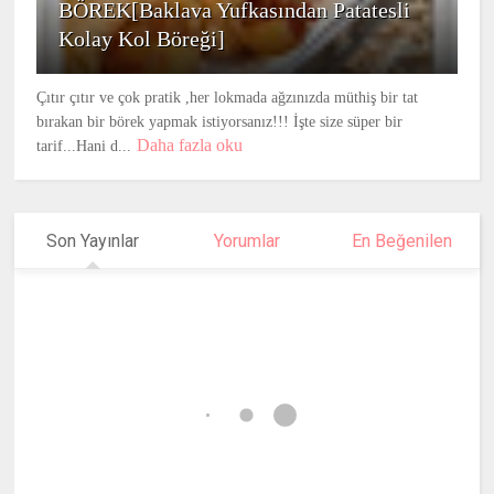
BÖREK[Baklava Yufkasından Patatesli
Kolay Kol Böreği]
Çıtır çıtır ve çok pratik ,her lokmada ağzınızda müthiş bir tat
bırakan bir börek yapmak istiyorsanız!!! İşte size süper bir
Daha fazla oku
tarif...Hani d...
Son Yayınlar
Yorumlar
En Beğenilen