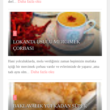
Daha fazla oku
derl...
2
LOKANTA USULU MERCİMEK
ÇORBASI
Hani yolculuklarda, mola verdiğimiz zaman hepimizin mutlaka
içtiği bir mercimek çorbası vardır ve evlerimizde de yaparız ,ama
Daha fazla oku
tadı aynı olm...
3
BAKLAVALIK YUFKADAN SÜPER