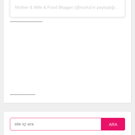
Mother & Wife & Food Blogger (@nurlu)'in paylaştığı bir gönderi
...........................
.....................
ARA