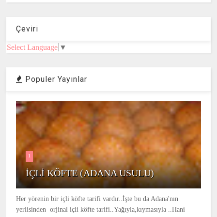
Çeviri
Select Language
▼
Populer Yayınlar
1
İÇLİ KÖFTE (ADANA USULU)
Her yörenin bir içli köfte tarifi vardır..İşte bu da Adana'nın
yerlisinden orjinal içli köfte tarifi..Yağıyla,kıymasıyla ..Hani