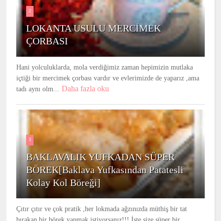
2
LOKANTA USULU MERCİMEK
ÇORBASI
Hani yolculuklarda, mola verdiğimiz zaman hepimizin mutlaka
içtiği bir mercimek çorbası vardır ve evlerimizde de yaparız ,ama
Daha fazla oku
tadı aynı olm...
3
BAKLAVALIK YUFKADAN SÜPER
BÖREK[Baklava Yufkasından Patatesli
Kolay Kol Böreği]
Çıtır çıtır ve çok pratik ,her lokmada ağzınızda müthiş bir tat
bırakan bir börek yapmak istiyorsanız!!! İşte size süper bir