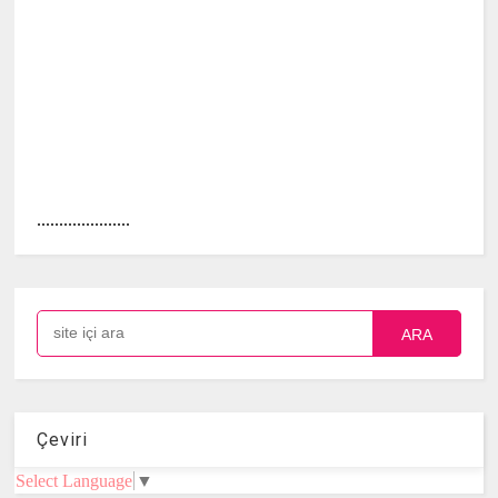
.....................
ARA
Çeviri
Select Language
▼