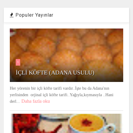
Populer Yayınlar
1
İÇLİ KÖFTE (ADANA USULU)
Her yörenin bir içli köfte tarifi vardır..İşte bu da Adana'nın
yerlisinden orjinal içli köfte tarifi..Yağıyla,kıymasıyla ..Hani
Daha fazla oku
derl...