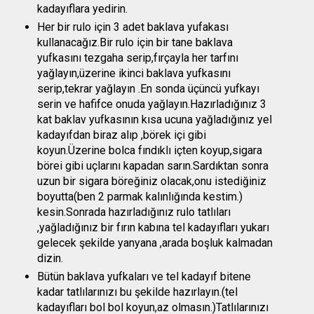
kadayıflara yedirin.
Her bir rulo için 3 adet baklava yufakası
kullanacağız.Bir rulo için bir tane baklava
yufkasını tezgaha serip,fırçayla her tarfını
yağlayın,üzerine ikinci baklava yufkasını
serip,tekrar yağlayın .En sonda üçüncü yufkayı
serin ve hafifce onuda yağlayın.Hazırladığınız 3
kat baklav yufkasının kısa ucuna yağladığınız yel
kadayıfdan biraz alıp ,börek içi gibi
koyun.Üzerine bolca fındıklı içten koyup,sigara
börei gibi uçlarını kapadan sarın.Sardıktan sonra
uzun bir sigara böreğiniz olacak,onu istediğiniz
boyutta(ben 2 parmak kalınlığında kestim.)
kesin.Sonrada hazırladığınız rulo tatlıları
,yağladığınız bir fırın kabına tel kadayıfları yukarı
gelecek şekilde yanyana ,arada boşluk kalmadan
dizin.
Bütün baklava yufkaları ve tel kadayıf bitene
kadar tatlılarınızı bu şekilde hazırlayın.(tel
kadayıfları bol bol koyun,az olmasın.)Tatlılarınızı