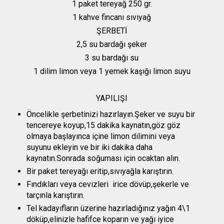
1 paket tereyağ 250 gr.
1 kahve fincanı sıvıyağ
ŞERBETİ
2,5 su bardağı şeker
3 su bardağı su
1 dilim limon veya 1 yemek kaşığı limon suyu
YAPILIŞI
Öncelikle şerbetinizi hazırlayın.Şeker ve suyu bir
tencereye koyup,15 dakika kaynatın,göz göz
olmaya başlayınca içine limon dilimini veya
suyunu ekleyin ve bir iki dakika daha
kaynatın.Sonrada soğuması için ocaktan alın.
Bir paket tereyağı eritip,sıvıyağla karıştırın.
Fındıkları veya cevizleri irice dövüp,şekerle ve
tarçınla karıştırın.
Tel kadayıfların üzerine hazırladığınız yağın 4\1
döküp,elinizle hafifce koparın ve yağı iyice