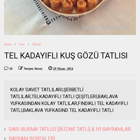
Home
New
Tatlılar
TEL KADAYIFLI KUŞ GÖZÜ TATLISI
26
Nurşen Aksoy
29 Nisan, 2014
KOLAY DAVET TATLILARI,ŞERBETLİ
TATLILAR,TELKADAYIFLI TATLI ÇEŞİTLERİ,BAKLAVA
YUFKASINDAN KOLAY TATLILAR,FINDIKLI TEL KADAYIFLI
TATLI,BAKLAVA YUFKASIND TEL KADAYIFLI TATLI
SARI BURMA TATLISI [BÜZME TATLI] & İYİ BAYRAMLAR
BAYRAM BÖREKLERİ