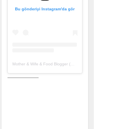
Bu gönderiyi Instagram'da gör
Mother & Wife & Food Blogger (@nurlu)'in paylaştığı bir gönderi
...........................