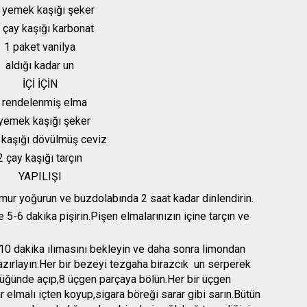
 yemek kaşığı şeker
 çay kaşığı karbonat
1 paket vanilya
aldığı kadar un
İÇİ İÇİN
 rendelenmiş elma
yemek kaşığı şeker
 kaşığı dövülmüş ceviz
2 çay kaşığı tarçın
YAPILIŞI
ur yoğurun ve buzdolabında 2 saat kadar dinlendirin.
-6 dakika pişirin.Pişen elmalarınızın içine tarçın ve
10 dakika ılımasını bekleyin ve daha sonra limondan
hazırlayın.Her bir bezeyi tezgaha birazcık un serperek
üğünde açıp,8 üçgen parçaya bölün.Her bir üçgen
 elmalı içten koyup,sigara böreği sarar gibi sarın.Bütün