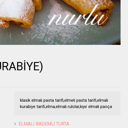
RABİYE)
klasik elmalı pasta tarifi,elmelı pasta tarifi,elmalı
kurabiye tarifi,elma,elmalı rulolar,kıyır elmalı paoça
ELMALI BADEMLİ TURTA