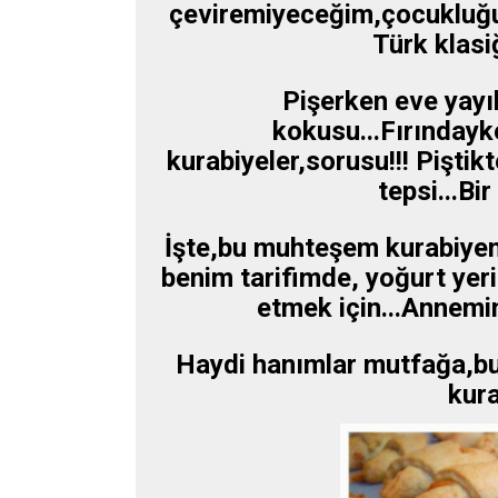
çeviremiyeceğim,çocukluğum
Türk klasi
Pişerken eve yayıl
kokusu...Fırınday
kurabiyeler,sorusu!!! Piştik
tepsi...Bir
İşte,bu muhteşem kurabiyenin
benim tarifimde, yoğurt yeri
etmek için...Annemin
Haydi hanımlar mutfağa,bug
kur