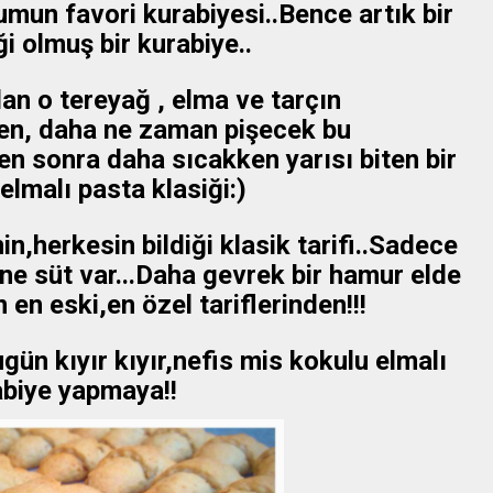
un favori kurabiyesi..Bence artık bir
ği olmuş bir kurabiye..
an o tereyağ , elma ve tarçın
ken, daha ne zaman pişecek bu
ten sonra daha sıcakken yarısı biten bir
 elmalı pasta klasiği:)
,herkesin bildiği klasik tarifi..Sadece
ne süt var...Daha gevrek bir hamur elde
 en eski,en özel tariflerinden!!!
ün kıyır kıyır,nefis mis kokulu elmalı
abiye yapmaya!!