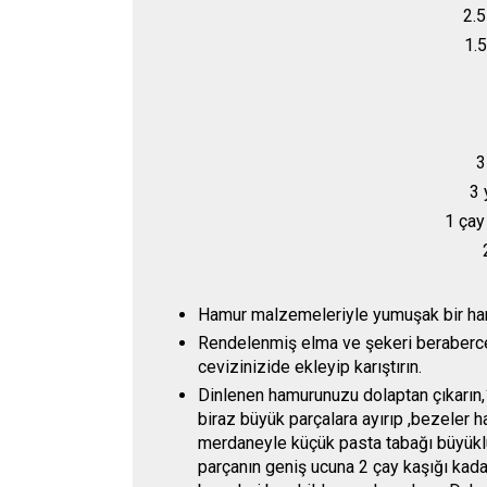
2.5
1.5
3
3 
1 çay
Hamur malzemeleriyle yumuşak bir ham
Rendelenmiş elma ve şekeri beraberce 5
cevizinizide ekleyip karıştırın.
Dinlenen hamurunuzu dolaptan çıkarın,
biraz büyük parçalara ayırıp ,bezeler 
merdaneyle küçük pasta tabağı büyükl
parçanın geniş ucuna 2 çay kaşığı kadar