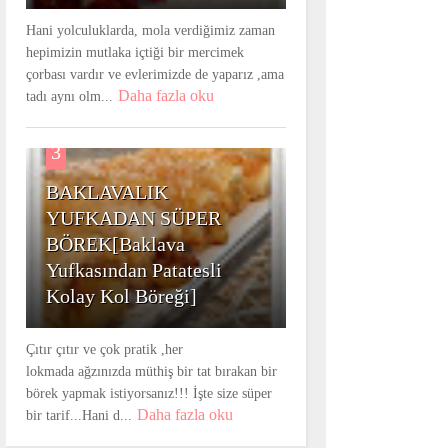
Hani yolculuklarda, mola verdiğimiz zaman
hepimizin mutlaka içtiği bir mercimek
çorbası vardır ve evlerimizde de yaparız ,ama
Daha fazla oku
tadı aynı olm...
3
BAKLAVALIK
YUFKADAN SÜPER
BÖREK[Baklava
Yufkasından Patatesli
Kolay Kol Böreği]
Çıtır çıtır ve çok pratik ,her
lokmada ağzınızda müthiş bir tat bırakan bir
börek yapmak istiyorsanız!!! İşte size süper
Daha fazla oku
bir tarif...Hani d...