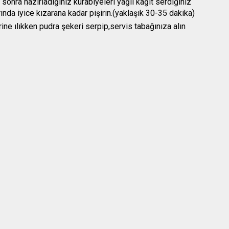
 sonra hazırladığınız kurabiyeleri yağlı kağıt serdiğiniz
rında iyice kızarana kadar pişirin.(yaklaşık 30-35 dakika)
rine ılıkken pudra şekeri serpip,servis tabağınıza alın