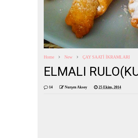
Home
New
ÇAY SAATİ İKRAMLARI
ELMALI RULO(KU
14
Nurşen Aksoy
25 Ekim, 2014