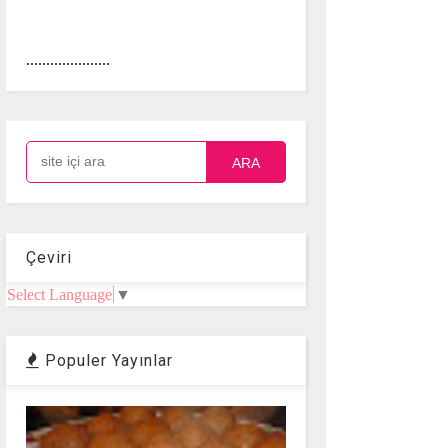
.....................
ARA
Çeviri
Select Language
▼
Populer Yayınlar