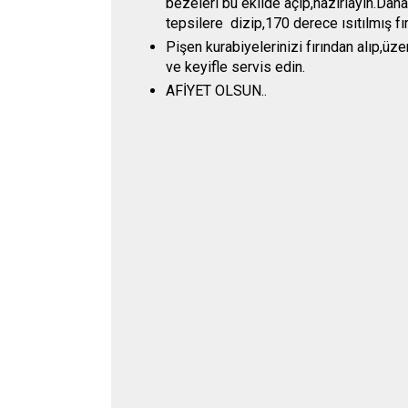
bezeleri bu ekilde açıp,hazırlayın.Daha
tepsilere dizip,170 derece ısıtılmış fı
Pişen kurabiyelerinizi fırından alıp,üze
ve keyifle servis edin.
AFİYET OLSUN..