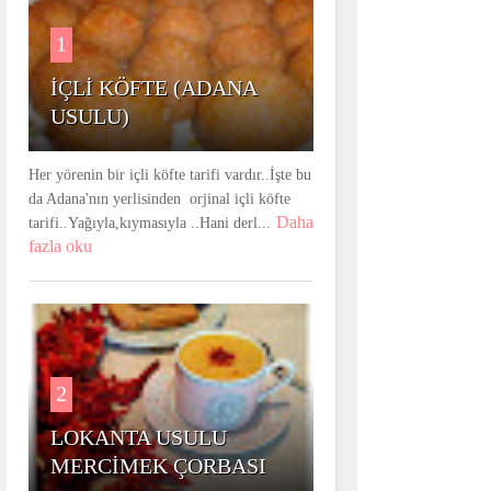
1
İÇLİ KÖFTE (ADANA
USULU)
Her yörenin bir içli köfte tarifi vardır..İşte bu
da Adana'nın yerlisinden orjinal içli köfte
Daha
tarifi..Yağıyla,kıymasıyla ..Hani derl...
fazla oku
2
LOKANTA USULU
MERCİMEK ÇORBASI