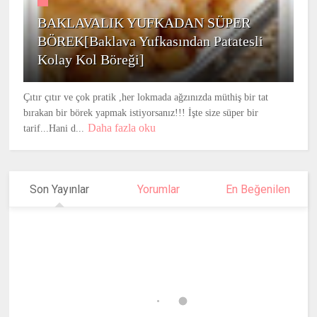
BAKLAVALIK YUFKADAN SÜPER
BÖREK[Baklava Yufkasından Patatesli
Kolay Kol Böreği]
Çıtır çıtır ve çok pratik ,her lokmada ağzınızda müthiş bir tat
bırakan bir börek yapmak istiyorsanız!!! İşte size süper bir
Daha fazla oku
tarif...Hani d...
Son Yayınlar
Yorumlar
En Beğenilen