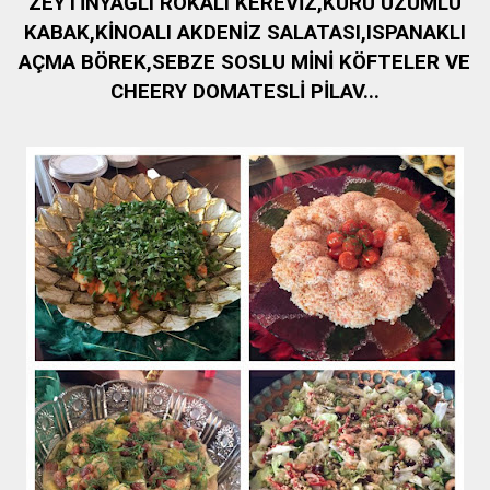
ZEYTİNYAĞLI ROKALI KEREVİZ,KURU ÜZÜMLÜ
KABAK,KİNOALI AKDENİZ SALATASI,ISPANAKLI
AÇMA BÖREK,SEBZE SOSLU MİNİ KÖFTELER VE
CHEERY DOMATESLİ PİLAV...