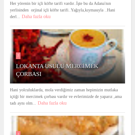
Her yörenin bir içli köfte tarifi vardır..İşte bu da Adana'nın
yerlisinden orjinal içli köfte tarifi..Yağıyla,kıymasıyla ..Hani
Daha fazla oku
derl...
2
LOKANTA USULU MERCİMEK
ÇORBASI
Hani yolculuklarda, mola verdiğimiz zaman hepimizin mutlaka
içtiği bir mercimek çorbası vardır ve evlerimizde de yaparız ,ama
Daha fazla oku
tadı aynı olm...
3