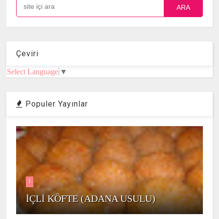
ARA
Çeviri
Select Language
▼
Populer Yayınlar
1
İÇLİ KÖFTE (ADANA USULU)