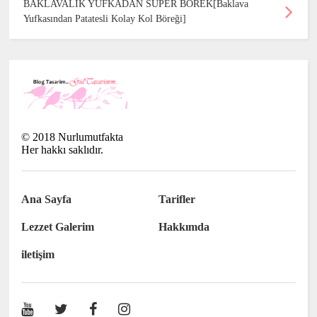
BAKLAVALIK YUFKADAN SÜPER BÖREK[Baklava
Yufkasından Patatesli Kolay Kol Böreği]
©
2018
Nurlumutfakta
Her hakkı saklıdır.
Ana Sayfa
Tarifler
Lezzet Galerim
Hakkımda
iletişim