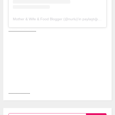
Mother & Wife & Food Blogger (@nurlu)'in paylaştığı bir gönderi
...........................
.....................