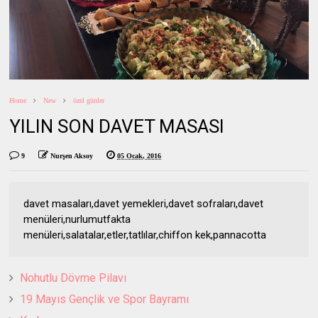
Home
New
özel günler
YILIN SON DAVET MASASI
9
Nurşen Aksoy
05 Ocak, 2016
davet masaları,davet yemekleri,davet sofraları,davet
menüleri,nurlumutfakta
menüleri,salatalar,etler,tatlılar,chiffon kek,pannacotta
Nohutlu Dövme Pilavı
19 Mayıs Gençlik ve Spor Bayramı