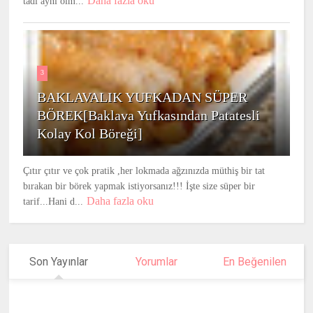
Daha fazla oku
tadı aynı olm...
3
BAKLAVALIK YUFKADAN SÜPER
BÖREK[Baklava Yufkasından Patatesli
Kolay Kol Böreği]
Çıtır çıtır ve çok pratik ,her lokmada ağzınızda müthiş bir tat
bırakan bir börek yapmak istiyorsanız!!! İşte size süper bir
Daha fazla oku
tarif...Hani d...
Son Yayınlar
Yorumlar
En Beğenilen