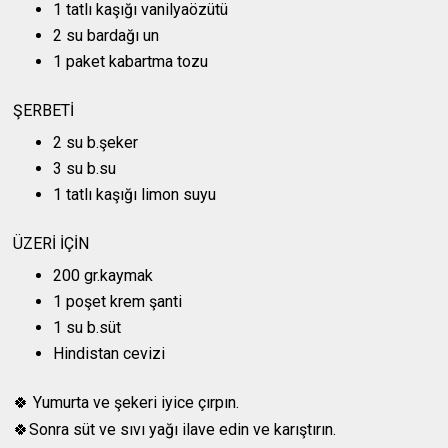
1 tatlı kaşığı vanilyaözütü
2 su bardağı un
1 paket kabartma tozu
ŞERBETİ
2 su b.şeker
3 su b.su
1 tatlı kaşığı limon suyu
ÜZERİ İÇİN
200 gr.kaymak
1 poşet krem şanti
1 su b.süt
Hindistan cevizi
🍀 Yumurta ve şekeri iyice çırpın.
🍀Sonra süt ve sıvı yağı ilave edin ve karıştırın.