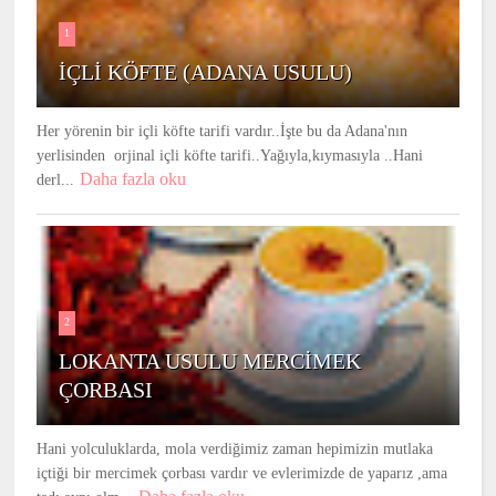
1
İÇLİ KÖFTE (ADANA USULU)
Her yörenin bir içli köfte tarifi vardır..İşte bu da Adana'nın
yerlisinden orjinal içli köfte tarifi..Yağıyla,kıymasıyla ..Hani
Daha fazla oku
derl...
2
LOKANTA USULU MERCİMEK
ÇORBASI
Hani yolculuklarda, mola verdiğimiz zaman hepimizin mutlaka
içtiği bir mercimek çorbası vardır ve evlerimizde de yaparız ,ama