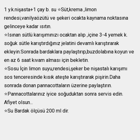
1 y.k.nişasta+1 çay b. su ⭐️Süt,krema ,limon
rendesi,vanilyaözütü ve şekeri ocakta kaynama noktasına
gelinceye kadar ısıtın.
⭐️Isınan sütlü karışımınızı ocaktan alıp ,içine 3-4 yemek k.
soğuk sütle karıştırdığınız jelatini devamlı karıştırarak
ekleyin.Sonrada bardaklara paylaştırıp,buzdolabına koyun ve
en az 6 saat kıvam alması için bekletin.
⭐️Sosu İçin limon suyu,rendesi,şeker be nişastalı karışımı
sos tenceresinde kısık ateşte karıştırarak pişirin.Daha
sonrada donan pannacottaların üzerine paylaştırın.
⭐️Pannacottalarınız iyice soğuduktan sonra servis edin.
Afiyet olsun...
⭐️Su Bardak ölçüsü 200 ml dir.