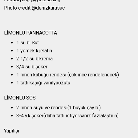
Photo credit @denizkarasac
LİMONLU PANNACOTTA
1 su b. Süt
1 yemek k.jelatin
2 1/2 su b.krema
3/4 su b.şeker
1 limon kabuğu rendesi (çok ince rendelenecek)
1 tatlı kaşığı vanilyaözütü
LİMONLU SOS
2 limon suyu ve rendesi(1 büyük çay b.)
3-4 y.k.şeker(daha tatlı istiyorsanız fazlalaştırın)
Yapılışı