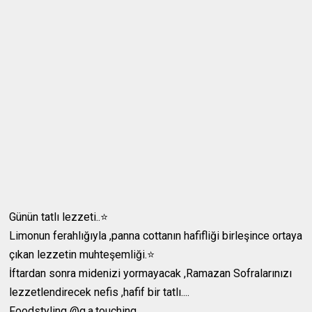
Günün tatlı lezzeti..⭐️
Limonun ferahlığıyla ,panna cottanın hafifliği birleşince ortaya
çıkan lezzetin muhteşemliği.⭐️
İftardan sonra midenizi yormayacak ,Ramazan Sofralarınızı
lezzetlendirecek nefis ,hafif bir tatlı....
Foodstyling @g.a.touching