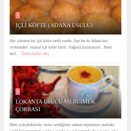
1
İÇLİ KÖFTE (ADANA USULU)
Her yörenin bir içli köfte tarifi vardır..İşte bu da Adana'nın
yerlisinden orjinal içli köfte tarifi..Yağıyla,kıymasıyla ..Hani
Daha fazla oku
derl...
2
LOKANTA USULU MERCİMEK
ÇORBASI
Hani yolculuklarda, mola verdiğimiz zaman hepimizin mutlaka