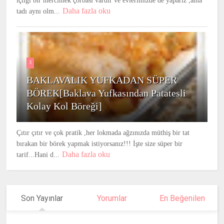
içtiği bir mercimek çorbası vardır ve evlerimizde de yaparız ,ama
Daha fazla oku
tadı aynı olm...
3
BAKLAVALIK YUFKADAN SÜPER
BÖREK[Baklava Yufkasından Patatesli
Kolay Kol Böreği]
Çıtır çıtır ve çok pratik ,her lokmada ağzınızda müthiş bir tat
bırakan bir börek yapmak istiyorsanız!!! İşte size süper bir
Daha fazla oku
tarif...Hani d...
Son Yayınlar
Yorumlar
En Beğenilen