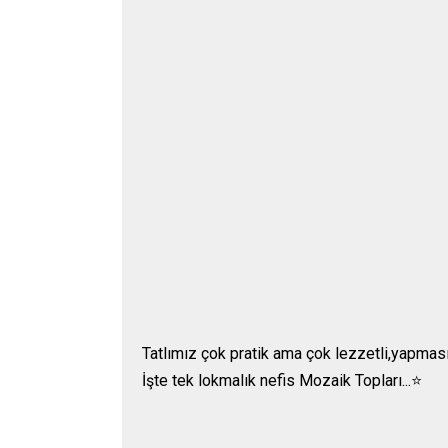
Tatlımız çok pratik ama çok lezzetli,yapması b
İşte tek lokmalık nefis Mozaik Topları...⭐️