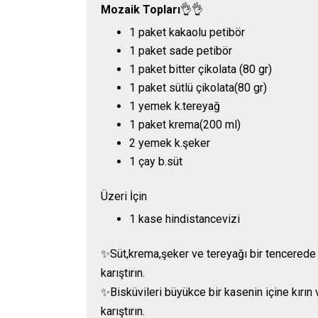
Mozaik Topları
👌👌
1 paket kakaolu petibör
1 paket sade petibör
1 paket bitter çikolata (80 gr)
1 paket sütlü çikolata(80 gr)
1 yemek k.tereyağ
1 paket krema(200 ml)
2 yemek k.şeker
1 çay b.süt
Üzeri İçin
1 kase hindistancevizi
✨Süt,krema,şeker ve tereyağı bir tencerede ıs
karıştırın.
✨Bisküvileri büyükce bir kasenin içine kırın
karıştırın.