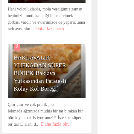
Hani yolculuklarda, mola verdiğimiz zaman
hepimizin mutlaka içtiği bir mercimek
çorbası vardır ve evlerimizde de yaparız ,ama
Daha fazla oku
tadı aynı olm...
3
BAKLAVALIK
YUFKADAN SÜPER
BÖREK[Baklava
Yufkasından Patatesli
Kolay Kol Böreği]
Çıtır çıtır ve çok pratik ,her
lokmada ağzınızda müthiş bir tat bırakan bir
börek yapmak istiyorsanız!!! İşte size süper
Daha fazla oku
bir tarif...Hani d...