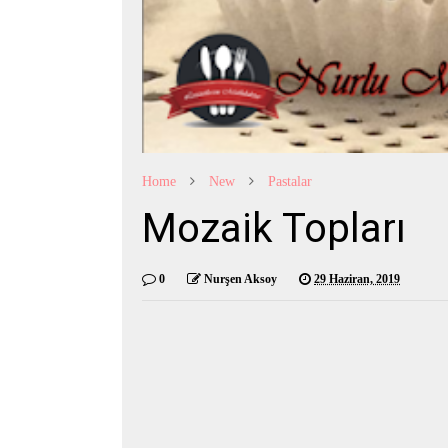
Home
New
Pastalar
Mozaik Topları
0
Nurşen Aksoy
29 Haziran, 2019