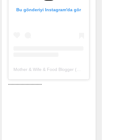
Bu gönderiyi Instagram'da gör
Mother & Wife & Food Blogger (@nurlu)'in paylaştığı bir gönderi
...........................