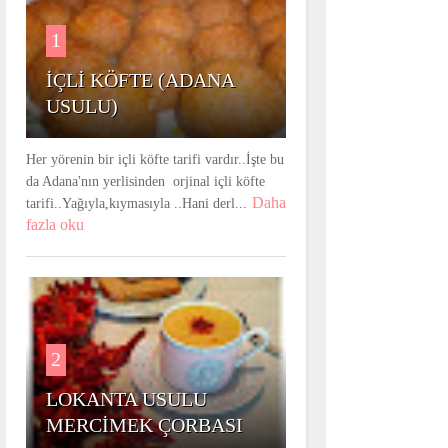
1
İÇLİ KÖFTE (ADANA
USULU)
Her yörenin bir içli köfte tarifi vardır..İşte bu
da Adana'nın yerlisinden orjinal içli köfte
Daha
tarifi..Yağıyla,kıymasıyla ..Hani derl...
fazla oku
2
LOKANTA USULU
MERCİMEK ÇORBASI