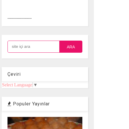
.....................
ARA
Çeviri
Select Language
▼
Populer Yayınlar