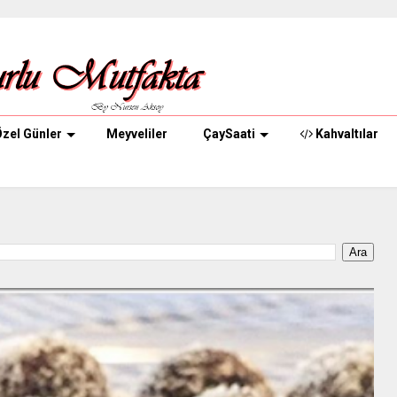
zel Günler
Meyveliler
ÇaySaati
Kahvaltılar