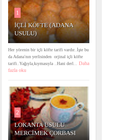
1
İÇLİ KÖFTE (ADANA
USULU)
Her yörenin bir içli köfte tarifi vardır..İşte bu
da Adana'nın yerlisinden orjinal içli köfte
Daha
tarifi..Yağıyla,kıymasıyla ..Hani derl...
fazla oku
2
LOKANTA USULU
MERCİMEK ÇORBASI