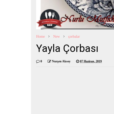
Home
New
çorbalar
Yayla Çorbası
0
Nurşen Aksoy
07 Haziran, 2019