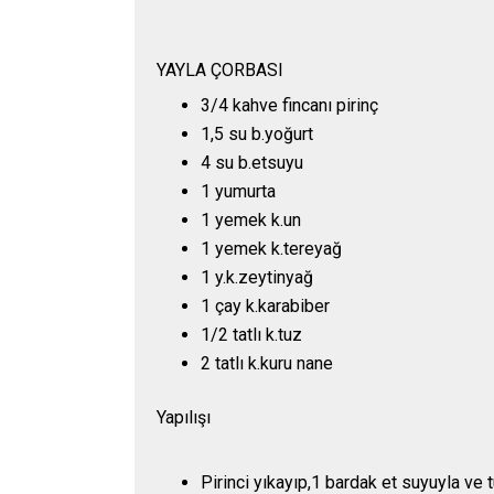
YAYLA ÇORBASI
3/4 kahve fincanı pirinç
1,5 su b.yoğurt
4 su b.etsuyu
1 yumurta
1 yemek k.un
1 yemek k.tereyağ
1 y.k.zeytinyağ
1 çay k.karabiber
1/2 tatlı k.tuz
2 tatlı k.kuru nane
Yapılışı
Pirinci yıkayıp,1 bardak et suyuyla ve t