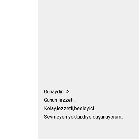
Günaydın 🌞
Günün lezzeti...
Kolay,lezzetli,besleyici...
Sevmeyen yoktur,diye düşünüyorum..