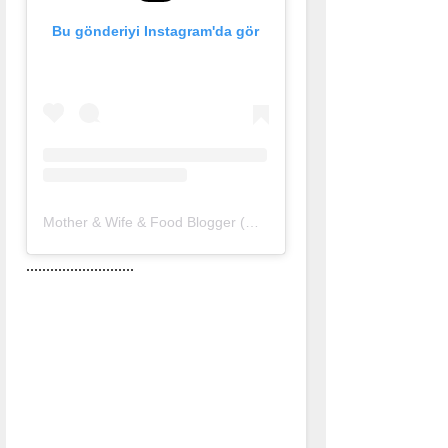
Bu gönderiyi Instagram'da gör
Mother & Wife & Food Blogger (@nurlu)'in paylaştığı bir gönderi
...........................