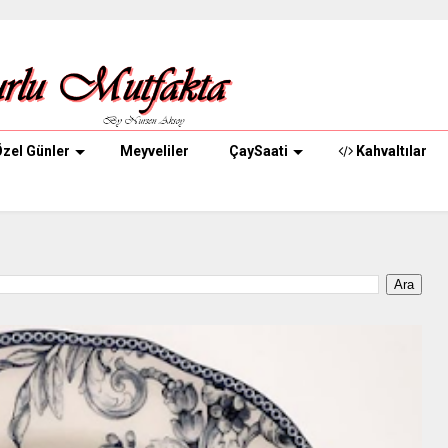
zel Günler
Meyveliler
ÇaySaati
Kahvaltılar