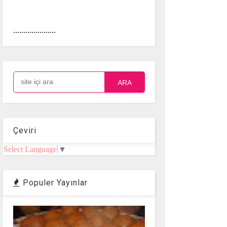
.....................
ARA
Çeviri
Select Language
▼
Populer Yayınlar