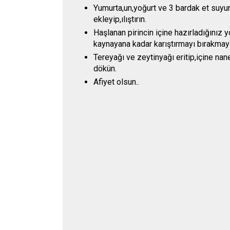
Yumurta,un,yoğurt ve 3 bardak et suyun
ekleyip,ılıştırın.
Haşlanan pirincin içine hazırladığınız 
kaynayana kadar karıştırmayı bırakmayı
Tereyağı ve zeytinyağı eritip,içine na
dökün.
Afiyet olsun..