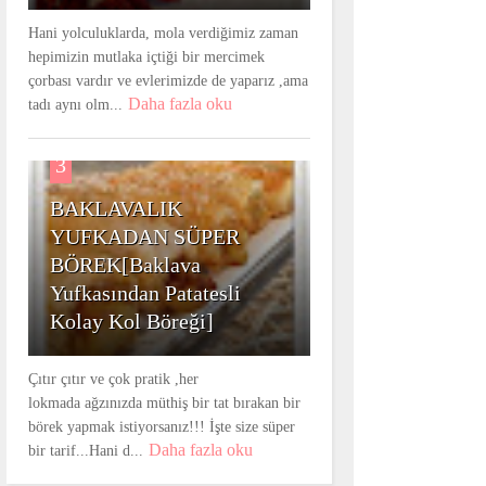
Hani yolculuklarda, mola verdiğimiz zaman
hepimizin mutlaka içtiği bir mercimek
çorbası vardır ve evlerimizde de yaparız ,ama
Daha fazla oku
tadı aynı olm...
3
BAKLAVALIK
YUFKADAN SÜPER
BÖREK[Baklava
Yufkasından Patatesli
Kolay Kol Böreği]
Çıtır çıtır ve çok pratik ,her
lokmada ağzınızda müthiş bir tat bırakan bir
börek yapmak istiyorsanız!!! İşte size süper
Daha fazla oku
bir tarif...Hani d...