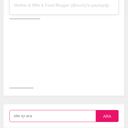
Mother & Wife & Food Blogger (@nurlu)'in paylaştığı bir gönderi
...........................
.....................
ARA