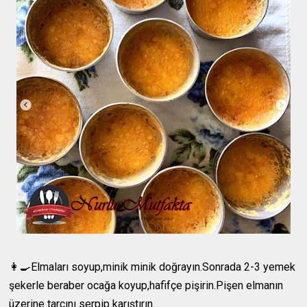
👩‍🍳Elmaları soyup,minik minik doğrayın.Sonrada 2-3 yemek
şekerle beraber ocağa koyup,hafifçe pişirin.Pişen elmanın
üzerine tarçını serpip karıştırın.