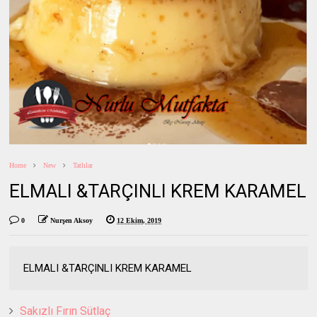
Home
New
Tatlılar
ELMALI &TARÇINLI KREM KARAMEL
0
Nurşen Aksoy
12 Ekim, 2019
ELMALI &TARÇINLI KREM KARAMEL
Sakızlı Fırın Sütlaç