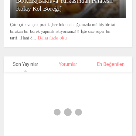
BÖREK[Baklava Yufkasından Patatesli
Kolay Kol Böreği]
Çıtır çıtır ve çok pratik ,her lokmada ağzınızda müthiş bir tat
bırakan bir börek yapmak istiyorsanız!!! İşte size süper bir
Daha fazla oku
tarif...Hani d...
Son Yayınlar
Yorumlar
En Beğenilen