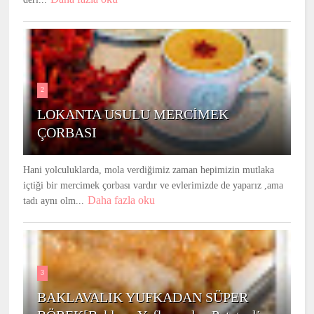
2
LOKANTA USULU MERCİMEK
ÇORBASI
Hani yolculuklarda, mola verdiğimiz zaman hepimizin mutlaka
içtiği bir mercimek çorbası vardır ve evlerimizde de yaparız ,ama
Daha fazla oku
tadı aynı olm...
3
BAKLAVALIK YUFKADAN SÜPER