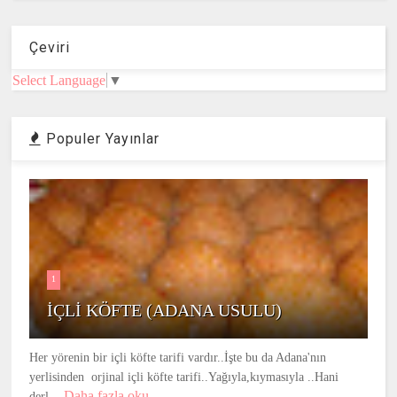
Çeviri
Select Language
▼
Populer Yayınlar
1
İÇLİ KÖFTE (ADANA USULU)
Her yörenin bir içli köfte tarifi vardır..İşte bu da Adana'nın
yerlisinden orjinal içli köfte tarifi..Yağıyla,kıymasıyla ..Hani
Daha fazla oku
derl...