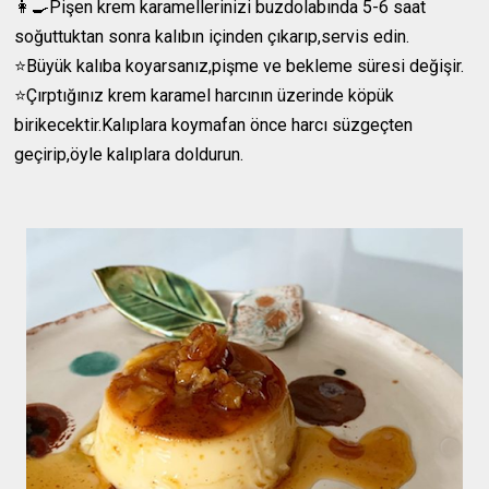
👩‍🍳Pişen krem karamellerinizi buzdolabında 5-6 saat
soğuttuktan sonra kalıbın içinden çıkarıp,servis edin.
⭐️Büyük kalıba koyarsanız,pişme ve bekleme süresi değişir.
⭐️Çırptığınız krem karamel harcının üzerinde köpük
birikecektir.Kalıplara koymafan önce harcı süzgeçten
geçirip,öyle kalıplara doldurun.