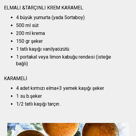
ELMALI &TARÇINLI KREM KARAMEL
4 büyük yumurta (yada 5ortaboy)
500 ml süt
200 ml krema
150 gr şeker
1 tatlı kaşığı vanilyaözütü
1 portakal veya limon kabuğu rendesi (isteğe
bağlı)
KARAMELİ
4 adet kırmızı elma+3 yemek kaşığı şeker
1 su b.şeker
1/2 tatlı kaşığı tarçın .