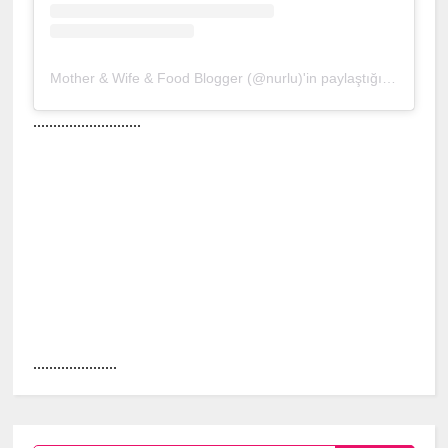
Mother & Wife & Food Blogger (@nurlu)'in paylaştığı bir gönderi
...........................
.....................