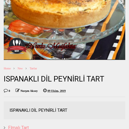
Home
New
Tartlar
ISPANAKLI DİL PEYNİRLİ TART
0
Nurşen Aksoy
09 Ekim, 2019
ISPANAKLI DİL PEYNİRLİ TART
Elmalı Tart