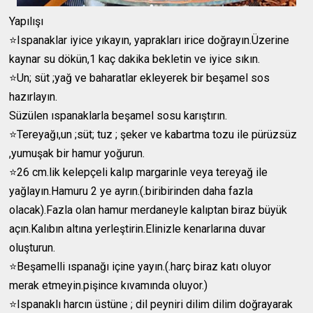
Yapılışı
⭐️Ispanaklar iyice yıkayın, yaprakları irice doğrayın.Üzerine
kaynar su dökün,1 kaç dakika bekletin ve iyice sıkın.
⭐️Un; süt ;yağ ve baharatlar ekleyerek bir beşamel sos
hazırlayın.
Süzülen ıspanaklarla beşamel sosu karıştırın.
⭐️Tereyağı,un ;süt; tuz ; şeker ve kabartma tozu ile pürüzsüz
,yumuşak bir hamur yoğurun.
⭐️26 cm.lik kelepçeli kalıp margarinle veya tereyağ ile
yağlayın.Hamuru 2 ye ayrın.(.biribirinden daha fazla
olacak).Fazla olan hamur merdaneyle kalıptan biraz büyük
açın.Kalıbın altına yerleştirin.Elinizle kenarlarına duvar
oluşturun.
⭐️Beşamelli ıspanağı içine yayın.(.harç biraz katı oluyor
merak etmeyin.pişince kıvamında oluyor.)
⭐️Ispanaklı harcın üstüne ; dil peyniri dilim dilim doğrayarak