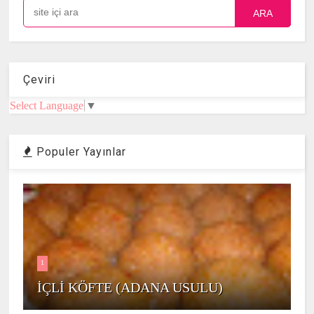
ARA
Çeviri
Select Language
▼
Populer Yayınlar
1
İÇLİ KÖFTE (ADANA USULU)