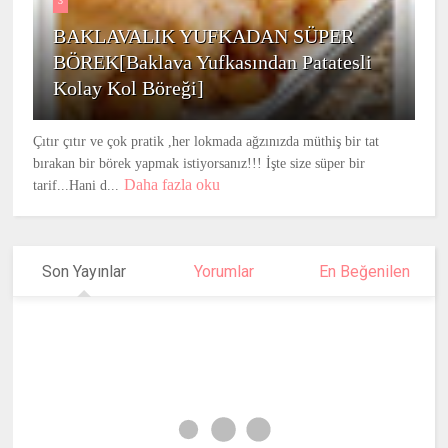
3
BAKLAVALIK YUFKADAN SÜPER
BÖREK[Baklava Yufkasından Patatesli
Kolay Kol Böreği]
Çıtır çıtır ve çok pratik ,her lokmada ağzınızda müthiş bir tat
bırakan bir börek yapmak istiyorsanız!!! İşte size süper bir
Daha fazla oku
tarif...Hani d...
Son Yayınlar
Yorumlar
En Beğenilen