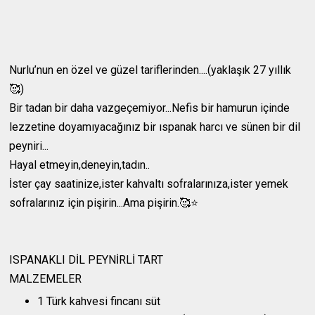
Nurlu’nun en özel ve güzel tariflerinden....(yaklaşık 27 yıllık
🥰)
Bir tadan bir daha vazgeçemiyor...Nefis bir hamurun içinde
lezzetine doyamıyacağınız bir ıspanak harcı ve sünen bir dil
peyniri...
Hayal etmeyin,deneyin,tadın..
İster çay saatinize,ister kahvaltı sofralarınıza,ister yemek
sofralarınız için pişirin...Ama pişirin.🥰⭐️
ISPANAKLI DİL PEYNİRLİ TART
MALZEMELER
1 Türk kahvesi fincanı süt