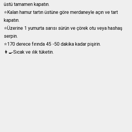
üstü tamamen kapatın.
⭐️Kalan hamur tartın üstüne göre merdaneyle açın ve tart
kapatın.
⭐️Üzerine 1 yumurta sarısı sürün ve çörek otu veya hashaş
serpin.
⭐️170 derece fırında 45 -50 dakika kadar pişirin.
👩‍🍳Sıcak ve ılık tüketin.