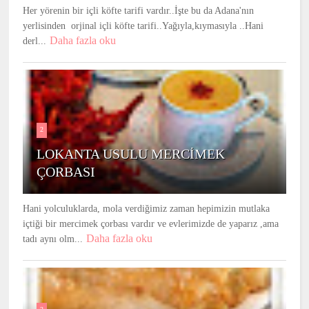
Her yörenin bir içli köfte tarifi vardır..İşte bu da Adana'nın
yerlisinden orjinal içli köfte tarifi..Yağıyla,kıymasıyla ..Hani
Daha fazla oku
derl...
2
LOKANTA USULU MERCİMEK
ÇORBASI
Hani yolculuklarda, mola verdiğimiz zaman hepimizin mutlaka
içtiği bir mercimek çorbası vardır ve evlerimizde de yaparız ,ama
Daha fazla oku
tadı aynı olm...