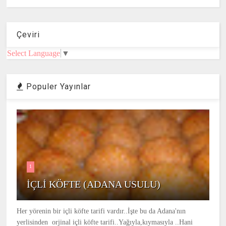
Çeviri
Select Language
▼
Populer Yayınlar
1
İÇLİ KÖFTE (ADANA USULU)
Her yörenin bir içli köfte tarifi vardır..İşte bu da Adana'nın
yerlisinden orjinal içli köfte tarifi..Yağıyla,kıymasıyla ..Hani