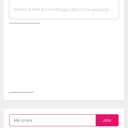
Mother & Wife & Food Blogger (@nurlu)'in paylaştığı bir gönderi
...........................
.....................
ARA