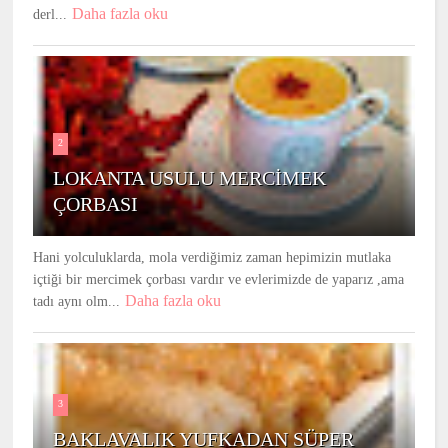
Daha fazla oku
derl...
2
LOKANTA USULU MERCİMEK
ÇORBASI
Hani yolculuklarda, mola verdiğimiz zaman hepimizin mutlaka
içtiği bir mercimek çorbası vardır ve evlerimizde de yaparız ,ama
Daha fazla oku
tadı aynı olm...
3
BAKLAVALIK YUFKADAN SÜPER