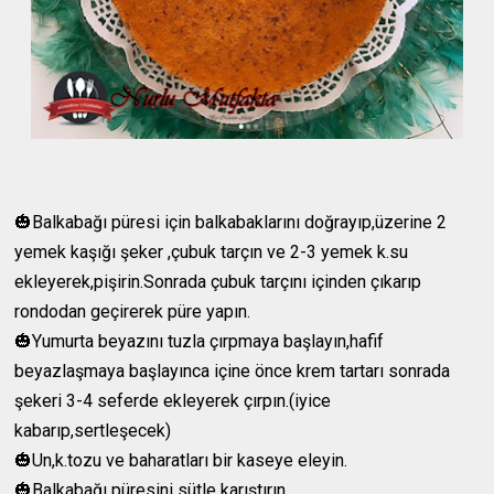
🎃Balkabağı püresi için balkabaklarını doğrayıp,üzerine 2
yemek kaşığı şeker ,çubuk tarçın ve 2-3 yemek k.su
ekleyerek,pişirin.Sonrada çubuk tarçını içinden çıkarıp
rondodan geçirerek püre yapın.
🎃Yumurta beyazını tuzla çırpmaya başlayın,hafif
beyazlaşmaya başlayınca içine önce krem tartarı sonrada
şekeri 3-4 seferde ekleyerek çırpın.(iyice
kabarıp,sertleşecek)
🎃Un,k.tozu ve baharatları bir kaseye eleyin.
🎃Balkabağı püresini sütle karıştırın.