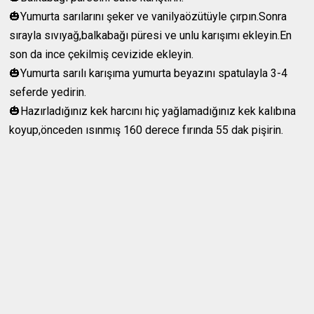
🎃Yumurta sarılarını şeker ve vanilyaözütüyle çırpın.Sonra
sırayla sıvıyağ,balkabağı püresi ve unlu karışımı ekleyin.En
son da ince çekilmiş cevizide ekleyin.
🎃Yumurta sarılı karışıma yumurta beyazını spatulayla 3-4
seferde yedirin.
🎃Hazırladığınız kek harcını hiç yağlamadığınız kek kalıbına
koyup,önceden ısınmış 160 derece fırında 55 dak pişirin.