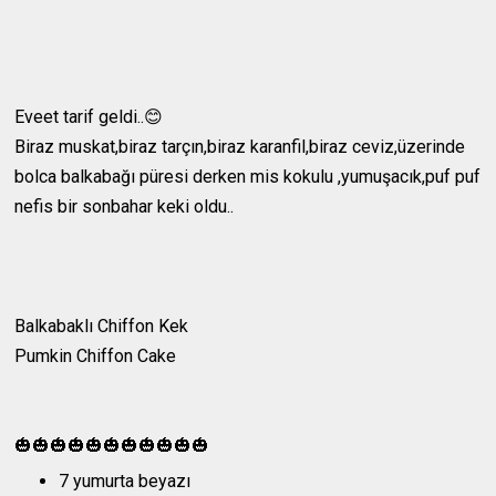
Eveet tarif geldi..😊
Biraz muskat,biraz tarçın,biraz karanfil,biraz ceviz,üzerinde
bolca balkabağı püresi derken mis kokulu ,yumuşacık,puf puf
nefis bir sonbahar keki oldu..
Balkabaklı Chiffon Kek
Pumkin Chiffon Cake
🎃🎃🎃🎃🎃🎃🎃🎃🎃🎃🎃
7 yumurta beyazı