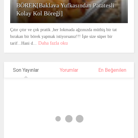
BÖREK[Baklava Yufkasından Patatesli
Kolay Kol Böreği]
Çıtır çıtır ve çok pratik ,her lokmada ağzınızda müthiş bir tat
bırakan bir börek yapmak istiyorsanız!!! İşte size süper bir
Daha fazla oku
tarif...Hani d...
Son Yayınlar
Yorumlar
En Beğenilen