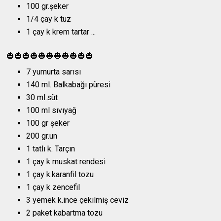
100 gr.şeker
1/4 çay k tuz
1 çay k krem tartar ...
🎃🎃🎃🎃🎃🎃🎃🎃🎃🎃🎃
7 yumurta sarısı
140 ml. Balkabağı püresi
30 ml.süt
100 ml sıvıyağ
100 gr şeker
200 gr.un
1 tatlı k. Tarçın
1 çay k muskat rendesi
1 çay k.karanfil tozu
1 çay k zencefil
3 yemek k.ince çekilmiş ceviz
2 paket kabartma tozu