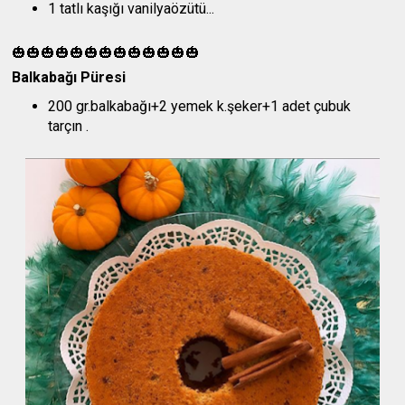
1 tatlı kaşığı vanilyaözütü...
🎃🎃🎃🎃🎃🎃🎃🎃🎃🎃🎃🎃🎃
Balkabağı Püresi
200 gr.balkabağı+2 yemek k.şeker+1 adet çubuk
tarçın .