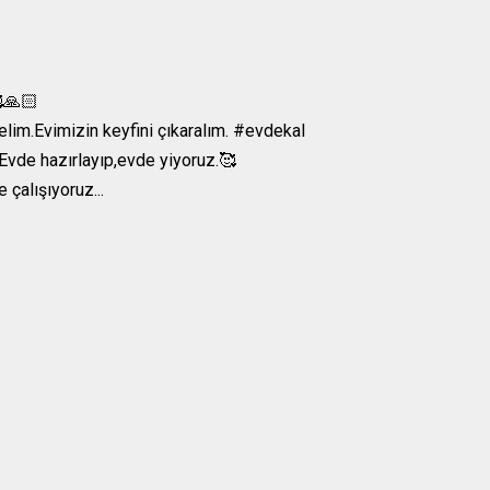
🙏🏻
lim.Evimizin keyfini çıkaralım. #evdekal
..Evde hazırlayıp,evde yiyoruz.🥰
çalışıyoruz...