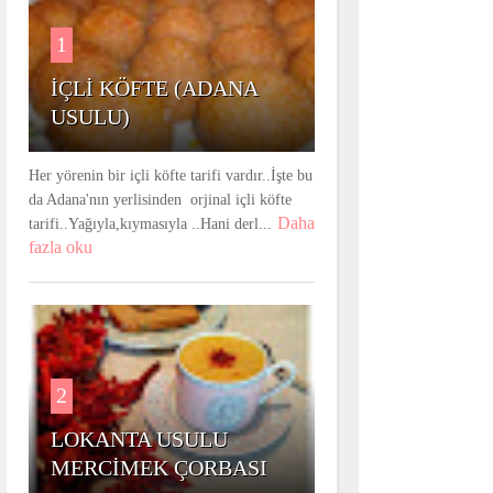
1
İÇLİ KÖFTE (ADANA
USULU)
Her yörenin bir içli köfte tarifi vardır..İşte bu
da Adana'nın yerlisinden orjinal içli köfte
Daha
tarifi..Yağıyla,kıymasıyla ..Hani derl...
fazla oku
2
LOKANTA USULU
MERCİMEK ÇORBASI