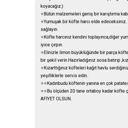
koyacağız.)
⭐️Bütün malzemeleri geniş bir karıştırma kab
⭐️Yumuşak bir köfte harcı elde edeceksiniz.
sağlayın.
⭐️Köfte harcınız kendini toplayınca,diğer yumu
iyice çırpın.
⭐️Elinizle limon büyüklüğünde bir parça köf
bir şekil verin.Hazırladığınız sosa batırıp ,kı
⭐️Kızarttığınız köfteleri kağıt havlu serdiğin
yeşilliklerle servis edin..
⭐️⭐️Kadınbudu köftenin yanına en çok patates 
⭐️⭐️Bu ölçüden 20 tane ortaboy kadar köfte çı
AFİYET OLSUN..