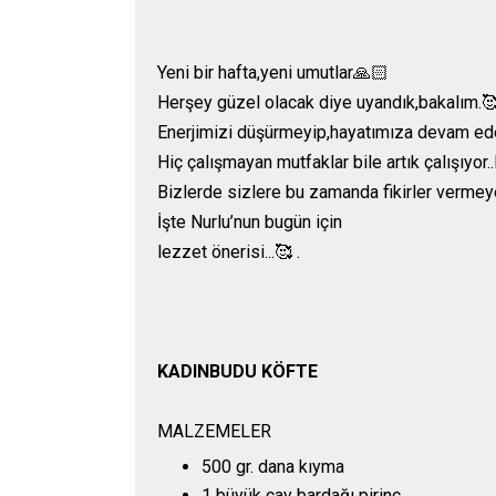
Yeni bir hafta,yeni umutlar🙏🏻
Herşey güzel olacak diye uyandık,bakalım.
Enerjimizi düşürmeyip,hayatımıza devam ede
Hiç çalışmayan mutfaklar bile artık çalışıyor
Bizlerde sizlere bu zamanda fikirler vermeye 
İşte Nurlu’nun bugün için
lezzet önerisi...🥰 .
KADINBUDU KÖFTE
MALZEMELER
500 gr. dana kıyma
1 büyük çay bardağı pirinç