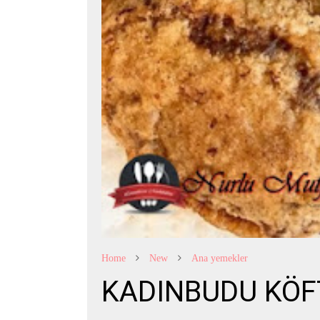
Home
New
Ana yemekler
KADINBUDU KÖF