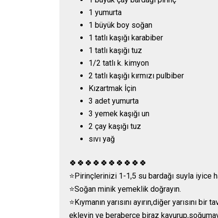
1 yumurta
1 büyük boy soğan
1 tatlı kaşığı karabiber
1 tatlı kaşığı tuz
1/2 tatlı k. kimyon
2 tatlı kaşığı kırmızı pulbiber
Kızartmak İçin
3 adet yumurta
3 yemek kaşığı un
2 çay kaşığı tuz
sıvı yağ
🍀🍀🍀🍀🍀🍀🍀🍀🍀🍀
⭐️Pirinçlerinizi 1-1,5 su bardağı suyla iyice 
⭐️Soğan minik yemeklik doğrayın.
⭐️Kıymanın yarısını ayırın,diğer yarısını bi
ekleyin ve beraberce biraz kavurup,soğumaya 