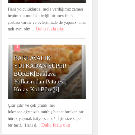
Hani yolculuklarda, mola verdiğimiz zaman
hepimizin mutlaka içtiği bir mercimek
çorbası vardır ve evlerimizde de yaparız ,ama
Daha fazla oku
tadı aynı olm...
3
BAKLAVALIK
YUFKADAN SÜPER
BÖREK[Baklava
Yufkasından Patatesli
Kolay Kol Böreği]
Çıtır çıtır ve çok pratik ,her
lokmada ağzınızda müthiş bir tat bırakan bir
börek yapmak istiyorsanız!!! İşte size süper
Daha fazla oku
bir tarif...Hani d...