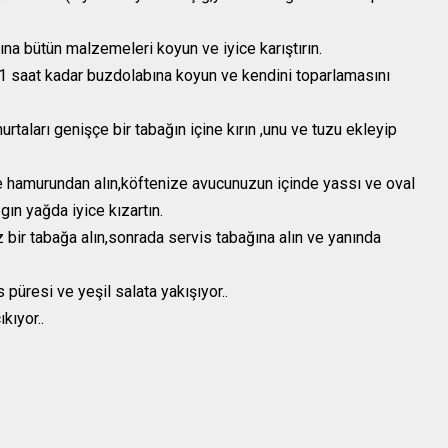
ına bütün malzemeleri koyun ve iyice karıştırın.
.1 saat kadar buzdolabına koyun ve kendini toparlamasını
rtaları genişçe bir tabağın içine kırın ,unu ve tuzu ekleyip
te hamurundan alın,köftenize avucunuzun içinde yassı ve oval
zgın yağda iyice kızartın.
iz bir tabağa alın,sonrada servis tabağına alın ve yanında
püresi ve yeşil salata yakışıyor..
kıyor..