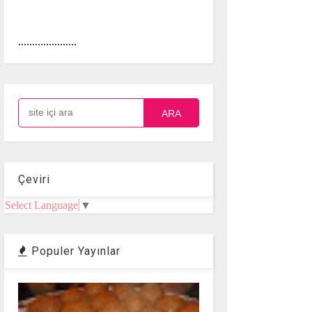
.....................
ARA
Çeviri
Select Language
▼
Populer Yayınlar