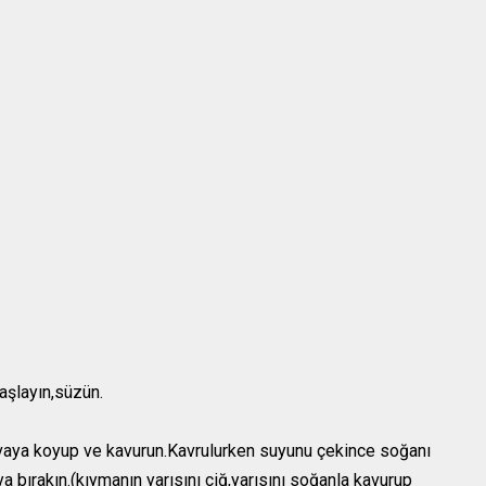
haşlayın,süzün.
r tavaya koyup ve kavurun.Kavrulurken suyunu çekince soğanı
bırakın.(kıymanın yarısını çiğ,yarısını soğanla kavurup