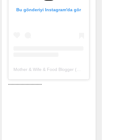
Bu gönderiyi Instagram'da gör
Mother & Wife & Food Blogger (@nurlu)'in paylaştığı bir gönderi
...........................