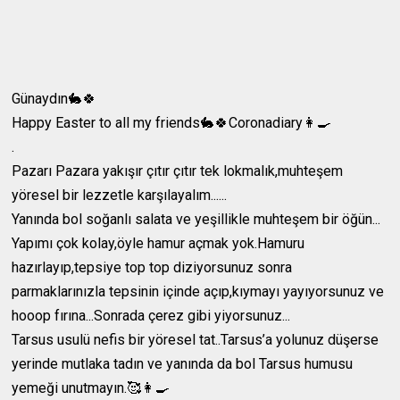
Günaydın🐇🍀
Happy Easter to all my friends🐇🍀Coronadiary👩‍🍳
.
Pazarı Pazara yakışır çıtır çıtır tek lokmalık,muhteşem
yöresel bir lezzetle karşılayalım......
Yanında bol soğanlı salata ve yeşillikle muhteşem bir öğün...
Yapımı çok kolay,öyle hamur açmak yok.Hamuru
hazırlayıp,tepsiye top top diziyorsunuz sonra
parmaklarınızla tepsinin içinde açıp,kıymayı yayıyorsunuz ve
hooop fırına...Sonrada çerez gibi yiyorsunuz...
Tarsus usulü nefis bir yöresel tat..Tarsus’a yolunuz düşerse
yerinde mutlaka tadın ve yanında da bol Tarsus humusu
yemeği unutmayın.🥰👩‍🍳