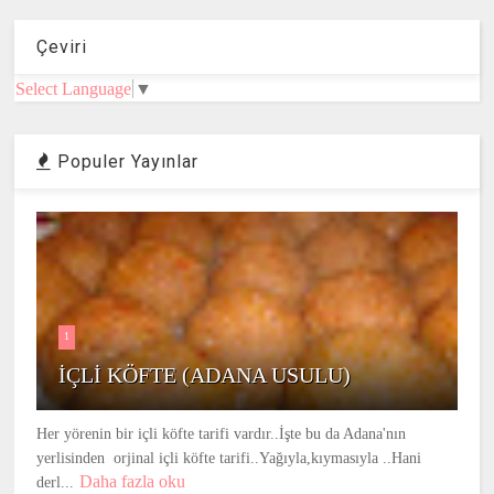
Çeviri
Select Language
▼
Populer Yayınlar
1
İÇLİ KÖFTE (ADANA USULU)
Her yörenin bir içli köfte tarifi vardır..İşte bu da Adana'nın
yerlisinden orjinal içli köfte tarifi..Yağıyla,kıymasıyla ..Hani
Daha fazla oku
derl...