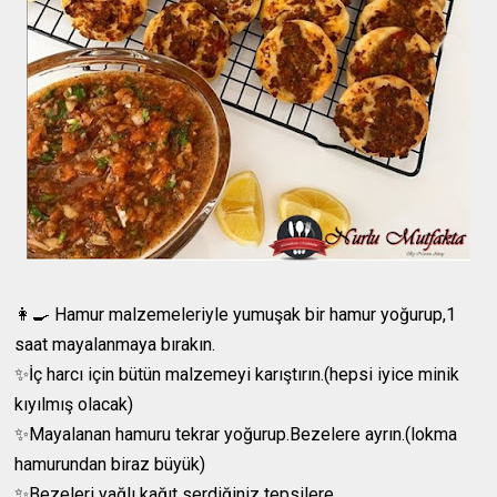
👩‍🍳 Hamur malzemeleriyle yumuşak bir hamur yoğurup,1
saat mayalanmaya bırakın.
✨İç harcı için bütün malzemeyi karıştırın.(hepsi iyice minik
kıyılmış olacak)
✨Mayalanan hamuru tekrar yoğurup.Bezelere ayrın.(lokma
hamurundan biraz büyük)
✨Bezeleri yağlı kağıt serdiğiniz tepsilere