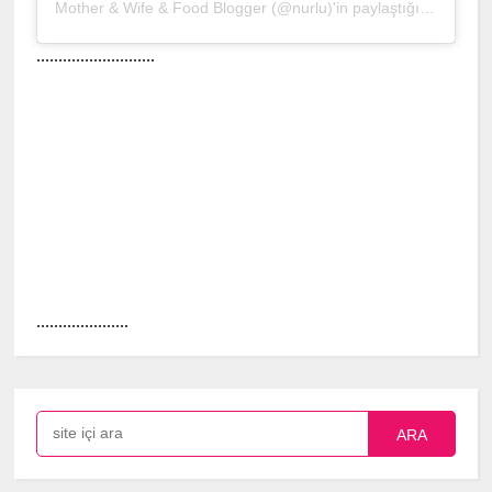
Mother & Wife & Food Blogger (@nurlu)'in paylaştığı bir gönderi
...........................
.....................
ARA