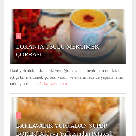
2
LOKANTA USULU MERCİMEK
ÇORBASI
Hani yolculuklarda, mola verdiğimiz zaman hepimizin mutlaka
içtiği bir mercimek çorbası vardır ve evlerimizde de yaparız ,ama
Daha fazla oku
tadı aynı olm...
3
BAKLAVALIK YUFKADAN SÜPER
BÖREK[Baklava Yufkasından Patatesli