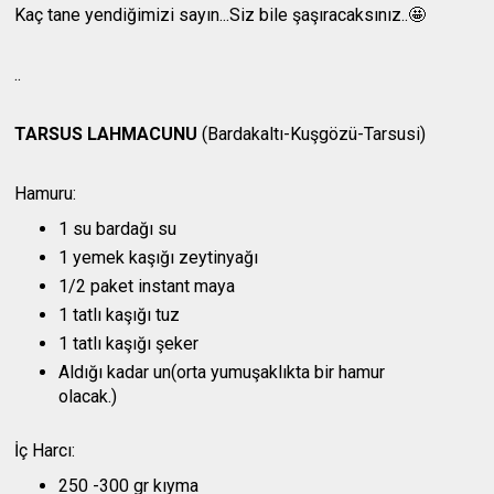
Kaç tane yendiğimizi sayın...Siz bile şaşıracaksınız..🤩
..
TARSUS LAHMACUNU
(Bardakaltı-Kuşgözü-Tarsusi)
Hamuru:
1 su bardağı su
1 yemek kaşığı zeytinyağı
1/2 paket instant maya
1 tatlı kaşığı tuz
1 tatlı kaşığı şeker
Aldığı kadar un(orta yumuşaklıkta bir hamur
olacak.)
İç Harcı:
250 -300 gr kıyma