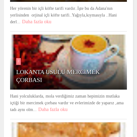
Her yörenin bir içli köfte tarifi vardır..İşte bu da Adana'nın
yerlisinden orjinal içli köfte tarifi..Yağıyla,kıymasıyla ..Hani
Daha fazla oku
derl...
2
LOKANTA USULU MERCİMEK
ÇORBASI
Hani yolculuklarda, mola verdiğimiz zaman hepimizin mutlaka
içtiği bir mercimek çorbası vardır ve evlerimizde de yaparız ,ama
Daha fazla oku
tadı aynı olm...