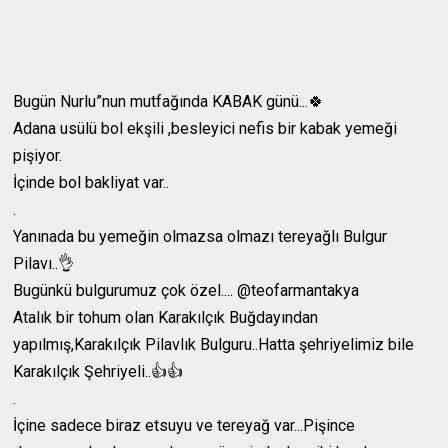
Bugün Nurlu”nun mutfağında KABAK günü...🍀
Adana usülü bol ekşili ,besleyici nefis bir kabak yemeği
pişiyor.
İçinde bol bakliyat var..
.
Yanınada bu yemeğin olmazsa olmazı tereyağlı Bulgur
Pilavı..👌
Bugünkü bulgurumuz çok özel.... @teofarmantakya
Atalık bir tohum olan Karakılçık Buğdayından
yapılmış,Karakılçık Pilavlık Bulguru..Hatta şehriyelimiz bile
Karakılçık Şehriyeli..👍👍
.
İçine sadece biraz etsuyu ve tereyağ var...Pişince