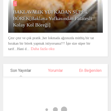
3
BAKLAVALIK YUFKADAN SÜPER
BÖREK[Baklava Yufkasından Patatesli
Kolay Kol Böreği]
Çıtır çıtır ve çok pratik ,her lokmada ağzınızda müthiş bir tat
bırakan bir börek yapmak istiyorsanız!!! İşte size süper bir
Daha fazla oku
tarif...Hani d...
Son Yayınlar
Yorumlar
En Beğenilen