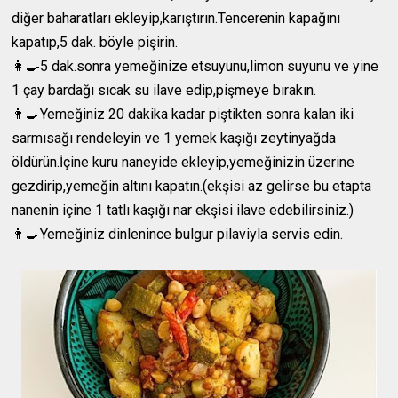
diğer baharatları ekleyip,karıştırın.Tencerenin kapağını
kapatıp,5 dak. böyle pişirin.
👩‍🍳5 dak.sonra yemeğinize etsuyunu,limon suyunu ve yine
1 çay bardağı sıcak su ilave edip,pişmeye bırakın.
👩‍🍳Yemeğiniz 20 dakika kadar piştikten sonra kalan iki
sarmısağı rendeleyin ve 1 yemek kaşığı zeytinyağda
öldürün.İçine kuru naneyide ekleyip,yemeğinizin üzerine
gezdirip,yemeğin altını kapatın.(ekşisi az gelirse bu etapta
nanenin içine 1 tatlı kaşığı nar ekşisi ilave edebilirsiniz.)
👩‍🍳Yemeğiniz dinlenince bulgur pilaviyla servis edin.