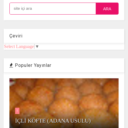
ARA
Çeviri
Select Language
▼
Populer Yayınlar
1
İÇLİ KÖFTE (ADANA USULU)