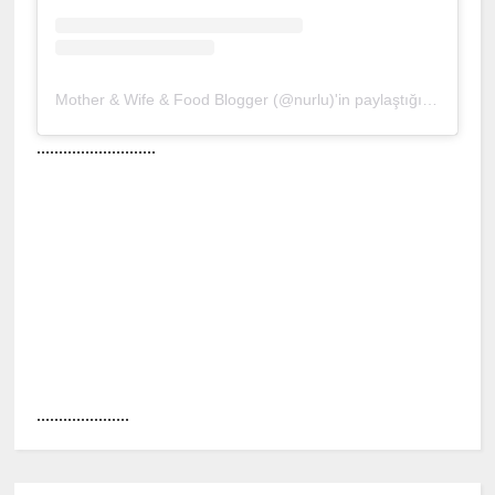
Mother & Wife & Food Blogger (@nurlu)'in paylaştığı bir gönderi
...........................
.....................