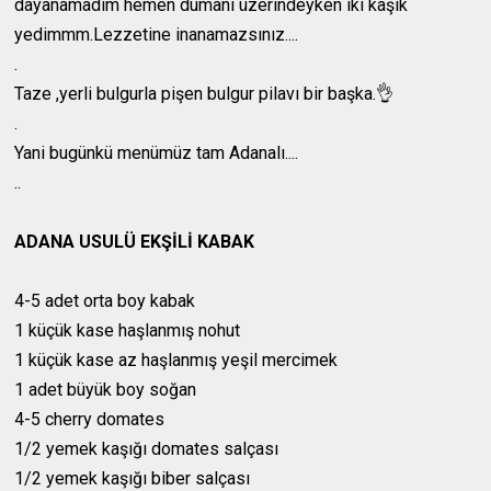
dayanamadım hemen dumanı üzerindeyken iki kaşık
yedimmm.Lezzetine inanamazsınız....
.
Taze ,yerli bulgurla pişen bulgur pilavı bir başka.👌
.
Yani bugünkü menümüz tam Adanalı....
..
ADANA USULÜ EKŞİLİ KABAK
4-5 adet orta boy kabak
1 küçük kase haşlanmış nohut
1 küçük kase az haşlanmış yeşil mercimek
1 adet büyük boy soğan
4-5 cherry domates
1/2 yemek kaşığı domates salçası
1/2 yemek kaşığı biber salçası