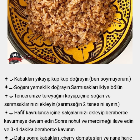
👩‍🍳Kabakları yıkayıp,küp küp doğrayın.(ben soymuyorum.)
👩‍🍳Soğanı yemeklik doğrayın.Sarmısakları ikiye bölün.
👩‍🍳Tencerenize tereyağını koyup,içine soğan ve
sarımsaklarınızı ekleyin.(sarımsağın 2 tanesini ayırın.)
👩‍🍳Hafif kavrulunca içine salçalarınızı ekleyip,beraberce
kavurmaya devam edin.Sonra nohut ve mercimeği ilave edin
ve 3-4 dakika beraberce kavurun.
👩‍🍳Daha sonra kabakları ,cherry domatesleri ve nane hariç