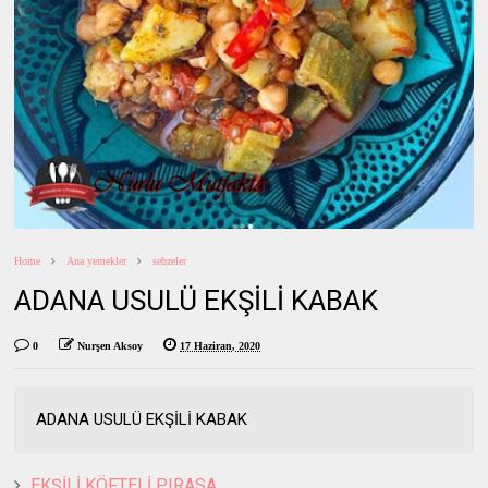
Home
Ana yemekler
sebzeler
ADANA USULÜ EKŞİLİ KABAK
0
Nurşen Aksoy
17 Haziran, 2020
ADANA USULÜ EKŞİLİ KABAK
EKŞİLİ KÖFTELİ PIRASA