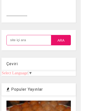
.....................
ARA
Çeviri
Select Language
▼
Populer Yayınlar