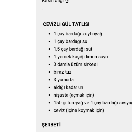
Kesin bilgi.👌
.
CEVİZLİ GÜL TATLISI
1 çay bardağı zeytinyağ
1 çay bardağı su
1,5 çay bardağı süt
1 yemek kaşığı limon suyu
3 damla üzüm sirkesi
biraz tuz
3 yumurta
aldığı kadar un
nişasta (açmak için)
150 gr.tereyağ ve 1 çay bardağı sıvıya
ceviz (içine koymak için)
ŞERBETİ