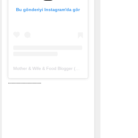
Bu gönderiyi Instagram'da gör
Mother & Wife & Food Blogger (@nurlu)'in paylaştığı bir gönderi
...........................