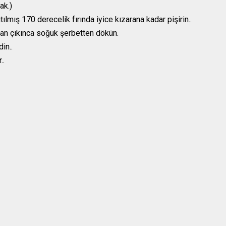
ak.)
ılmış 170 derecelik fırında iyice kızarana kadar pişirin..
rından çıkınca soğuk şerbetten dökün.
in..
..