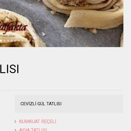
LISI
CEVİZLİ GÜL TATLISI
KUMKUAT REÇELİ
AYVA TATLISI