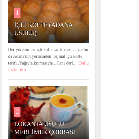
1
İÇLİ KÖFTE (ADANA
USULU)
Her yörenin bir içli köfte tarifi vardır..İşte bu
da Adana'nın yerlisinden orjinal içli köfte
Daha
tarifi..Yağıyla,kıymasıyla ..Hani derl...
fazla oku
2
LOKANTA USULU
MERCİMEK ÇORBASI