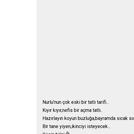
Nurlu’nun çok eski bir tatlı tarifi...
Kıyır kıyır,nefis bir açma tatlı..
Hazırlayın koyun buzluğa,bayramda sıcak sıc
Bir tane yiyen,ikinciyi isteyecek...