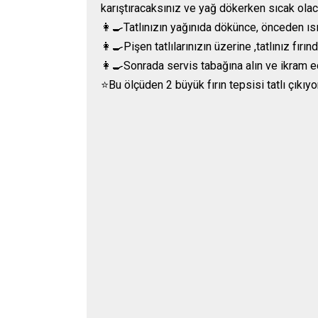
karıştıracaksınız ve yağ dökerken sıcak olac
👩‍🍳Tatlınızın yağınıda dökünce, önceden ısıt
👩‍🍳Pişen tatlılarınızın üzerine ,tatlınız fı
👩‍🍳Sonrada servis tabağına alın ve ikram ed
⭐️Bu ölçüden 2 büyük fırın tepsisi tatlı çıkıyor