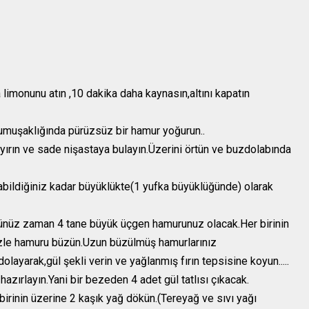
limonunu atın ,10 dakika daha kaynasın,altını kapatın
muşaklığında pürüzsüz bir hamur yoğurun..
ırın ve sade nişastaya bulayın.Üzerini örtün ve buzdolabında
abildiğiniz kadar büyüklükte(1 yufka büyüklüğünde) olarak
ğünüz zaman 4 tane büyük üçgen hamurunuz olacak.Her birinin
nizle hamuru büzün.Uzun büzülmüş hamurlarınız
ayarak,gül şekli verin ve yağlanmış fırın tepsisine koyun.....
hazırlayın.Yani bir bezeden 4 adet gül tatlısı çıkacak.
 birinin üzerine 2 kaşık yağ dökün.(Tereyağ ve sıvı yağı