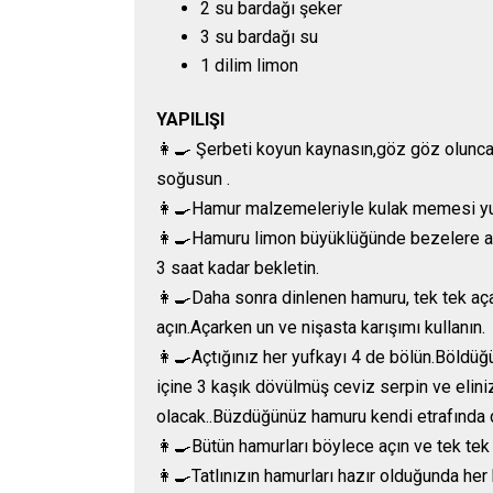
2 su bardağı şeker
3 su bardağı su
1 dilim limon
YAPILIŞI
👩‍🍳 Şerbeti koyun kaynasın,göz göz olunca 
soğusun .
👩‍🍳Hamur malzemeleriyle kulak memesi yu
👩‍🍳Hamuru limon büyüklüğünde bezelere ay
3 saat kadar bekletin.
👩‍🍳Daha sonra dinlenen hamuru, tek tek aç
açın.Açarken un ve nişasta karışımı kullanın.
👩‍🍳Açtığınız her yufkayı 4 de bölün.Böldü
içine 3 kaşık dövülmüş ceviz serpin ve eli
olacak..Büzdüğünüz hamuru kendi etrafında dol
👩‍🍳Bütün hamurları böylece açın ve tek tek 
👩‍🍳Tatlınızın hamurları hazır olduğunda her