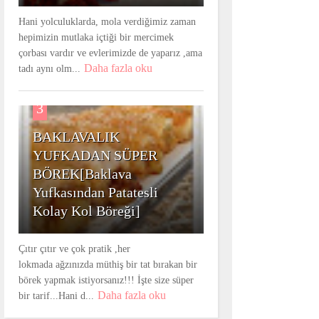
Hani yolculuklarda, mola verdiğimiz zaman
hepimizin mutlaka içtiği bir mercimek
çorbası vardır ve evlerimizde de yaparız ,ama
Daha fazla oku
tadı aynı olm...
3
BAKLAVALIK
YUFKADAN SÜPER
BÖREK[Baklava
Yufkasından Patatesli
Kolay Kol Böreği]
Çıtır çıtır ve çok pratik ,her
lokmada ağzınızda müthiş bir tat bırakan bir
börek yapmak istiyorsanız!!! İşte size süper
Daha fazla oku
bir tarif...Hani d...