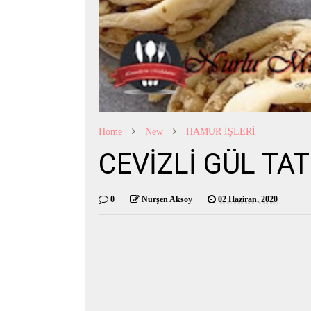
Home
New
HAMUR İŞLERİ
CEVİZLİ GÜL TAT
0
Nurşen Aksoy
02 Haziran, 2020