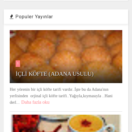
Populer Yayınlar
1
İÇLİ KÖFTE (ADANA USULU)
Her yörenin bir içli köfte tarifi vardır..İşte bu da Adana'nın
yerlisinden orjinal içli köfte tarifi..Yağıyla,kıymasıyla ..Hani
Daha fazla oku
derl...