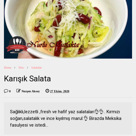
Home
New
Salatalar
Karışık Salata
0
Nurşen Aksoy
27 Ekim, 2020
Sağlıklı,lezzetli ,fresh ve hafif yaz salataları👌👌.. Kırmızı
soğan,salatalık ve ince kıyılmış marul.👌 Birazda Meksika
fasulyesi ve istedi...