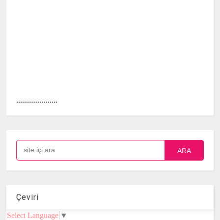
.....................
ARA
Çeviri
Select Language
▼