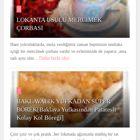
2
LOKANTA USULU MERCİMEK
ÇORBASI
Hani yolculuklarda, mola verdiğimiz zaman hepimizin mutlaka
içtiği bir mercimek çorbası vardır ve evlerimizde de yaparız ,ama
Daha fazla oku
tadı aynı olm...
3
BAKLAVALIK YUFKADAN SÜPER
BÖREK[Baklava Yufkasından Patatesli
Kolay Kol Böreği]
Çıtır çıtır ve çok pratik ,her lokmada ağzınızda müthiş bir tat