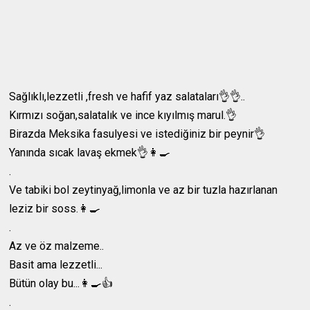
Sağlıklı,lezzetli ,fresh ve hafif yaz salataları👌👌..
Kırmızı soğan,salatalık ve ince kıyılmış marul.👌
Birazda Meksika fasulyesi ve istediğiniz bir peynir👌
Yanında sıcak lavaş ekmek👌👩‍🍳
.
Ve tabiki bol zeytinyağ,limonla ve az bir tuzla hazırlanan
leziz bir soss.👩‍🍳
.
Az ve öz malzeme..
Basit ama lezzetli...
Bütün olay bu...👩‍🍳👍
.