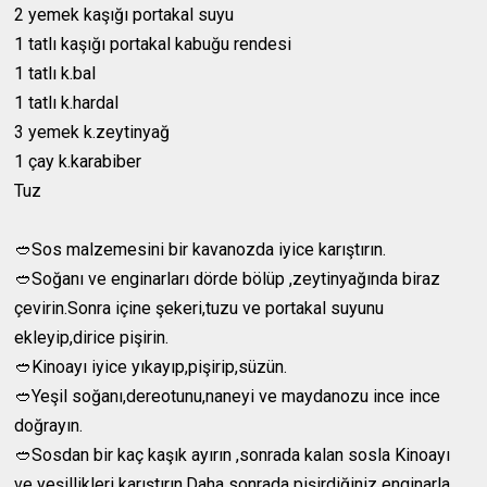
2 yemek kaşığı portakal suyu
1 tatlı kaşığı portakal kabuğu rendesi
1 tatlı k.bal
1 tatlı k.hardal
3 yemek k.zeytinyağ
1 çay k.karabiber
Tuz
🥙Sos malzemesini bir kavanozda iyice karıştırın.
🥙Soğanı ve enginarları dörde bölüp ,zeytinyağında biraz
çevirin.Sonra içine şekeri,tuzu ve portakal suyunu
ekleyip,dirice pişirin.
🥙Kinoayı iyice yıkayıp,pişirip,süzün.
🥙Yeşil soğanı,dereotunu,naneyi ve maydanozu ince ince
doğrayın.
🥙Sosdan bir kaç kaşık ayırın ,sonrada kalan sosla Kinoayı
ve yeşillikleri karıştırın.Daha sonrada pişirdiğiniz enginarla