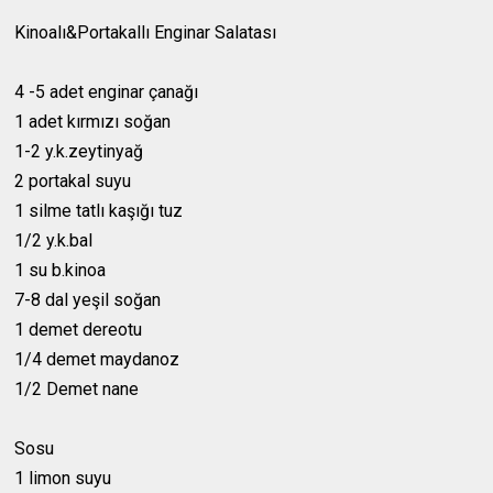
Kinoalı&Portakallı Enginar Salatası
4 -5 adet enginar çanağı
1 adet kırmızı soğan
1-2 y.k.zeytinyağ
2 portakal suyu
1 silme tatlı kaşığı tuz
1/2 y.k.bal
1 su b.kinoa
7-8 dal yeşil soğan
1 demet dereotu
1/4 demet maydanoz
1/2 Demet nane
Sosu
1 limon suyu