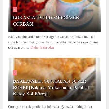
2
LOKANTA USULU MERCİMEK
ÇORBASI
Hani yolculuklarda, mola verdiğimiz zaman hepimizin mutlaka
içtiği bir mercimek çorbası vardır ve evlerimizde de yaparız ,ama
Daha fazla oku
tadı aynı olm...
3
BAKLAVALIK YUFKADAN SÜPER
BÖREK[Baklava Yufkasından Patatesli
Kolay Kol Böreği]
Çıtır çıtır ve çok pratik ,her lokmada ağzınızda müthiş bir tat