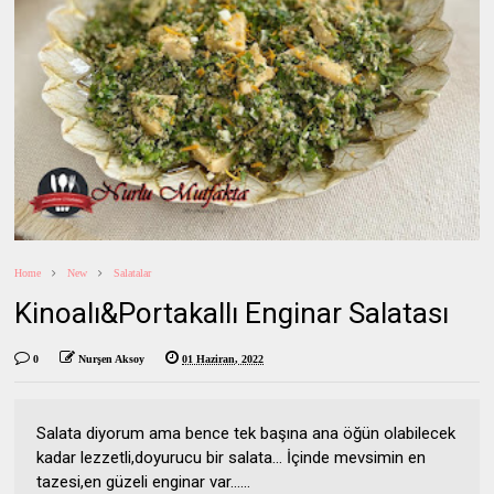
Home
New
Salatalar
Kinoalı&Portakallı Enginar Salatası
0
Nurşen Aksoy
01 Haziran, 2022
Salata diyorum ama bence tek başına ana öğün olabilecek
kadar lezzetli,doyurucu bir salata… İçinde mevsimin en
tazesi,en güzeli enginar var…...