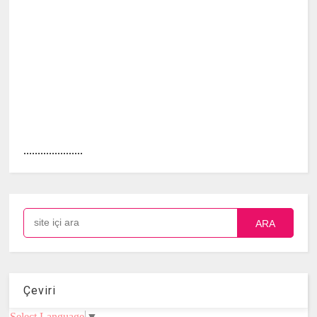
.....................
ARA
Çeviri
Select Language
▼