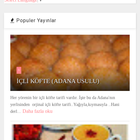
Populer Yayınlar
1
İÇLİ KÖFTE (ADANA USULU)
Her yörenin bir içli köfte tarifi vardır..İşte bu da Adana'nın
yerlisinden orjinal içli köfte tarifi..Yağıyla,kıymasıyla ..Hani
Daha fazla oku
derl...