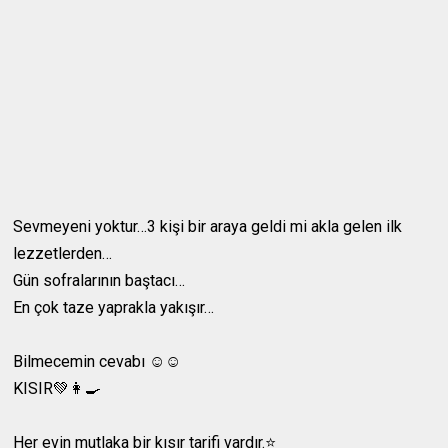
Sevmeyeni yoktur…3 kişi bir araya geldi mi akla gelen ilk
lezzetlerden…
Gün sofralarının baştacı…
En çok taze yaprakla yakışır…
Bilmecemin cevabı ☺️☺️
KISIR💚👩‍🍳
Her evin mutlaka bir kısır tarifi vardır.⭐️