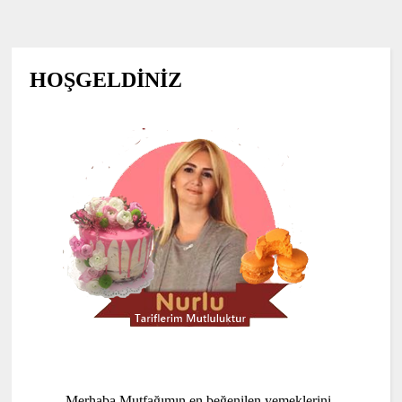
HOŞGELDİNİZ
Merhaba Mutfağımın en beğenilen yemeklerini