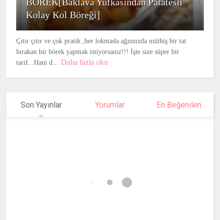
BÖREK[Baklava Yufkasından Patatesli
Kolay Kol Böreği]
Çıtır çıtır ve çok pratik ,her lokmada ağzınızda müthiş bir tat
bırakan bir börek yapmak istiyorsanız!!! İşte size süper bir
Daha fazla oku
tarif...Hani d...
Son Yayınlar
Yorumlar
En Beğenilen