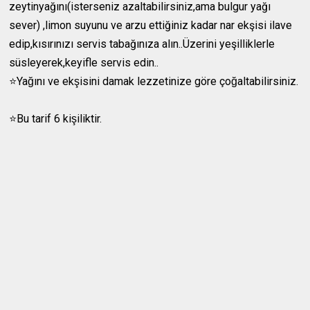
zeytinyağını(isterseniz azaltabilirsiniz,ama bulgur yağı
sever) ,limon suyunu ve arzu ettiğiniz kadar nar ekşisi ilave
edip,kısırınızı servis tabağınıza alın..Üzerini yeşilliklerle
süsleyerek,keyifle servis edin..
⭐️Yağını ve ekşisini damak lezzetinize göre çoğaltabilirsiniz.
⭐️Bu tarif 6 kişiliktir.