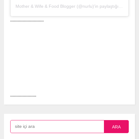
Mother & Wife & Food Blogger (@nurlu)'in paylaştığı bir gönderi
...........................
.....................
ARA