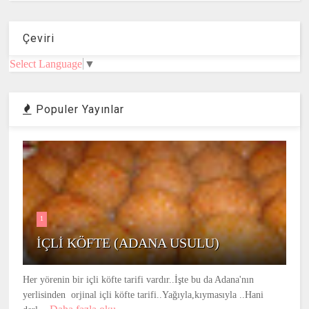
Çeviri
Select Language
▼
Populer Yayınlar
1
İÇLİ KÖFTE (ADANA USULU)
Her yörenin bir içli köfte tarifi vardır..İşte bu da Adana'nın
yerlisinden orjinal içli köfte tarifi..Yağıyla,kıymasıyla ..Hani