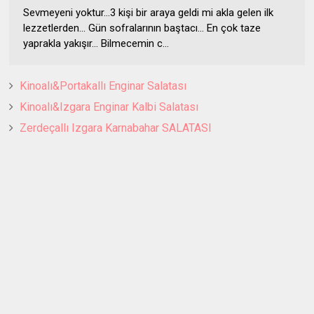
Sevmeyeni yoktur…3 kişi bir araya geldi mi akla gelen ilk
lezzetlerden… Gün sofralarının baştacı… En çok taze
yaprakla yakışır… Bilmecemin c...
Kinoalı&Portakallı Enginar Salatası
Kinoalı&Izgara Enginar Kalbi Salatası
Zerdeçallı Izgara Karnabahar SALATASI