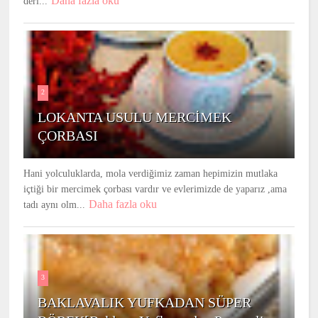
Daha fazla oku
derl...
2
LOKANTA USULU MERCİMEK
ÇORBASI
Hani yolculuklarda, mola verdiğimiz zaman hepimizin mutlaka
içtiği bir mercimek çorbası vardır ve evlerimizde de yaparız ,ama
Daha fazla oku
tadı aynı olm...
3
BAKLAVALIK YUFKADAN SÜPER