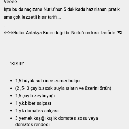
Veeee....
İşte bu da naçizane Nurlu”nun 5 dakikada hazırlanan ,pratik
ama çok lezzetli kısır tarifi.....
.
⭐️⭐️⭐️Bu bir Antakya Kısırı değildir..Nurlu”nun kısır tarifidir...🙈
.
. . . “KISIR”
1,5 büyük su b.ince esmer bulgur
(2 ,5- 3 çay b.sıcak suyla ıslatın ve üzerini örtün)
1,5 çay b.zeytinyağı
1 y.k.biber salçası
1 y.k.domates salçası
3 yemek kaşığı kışlık domates sosu veya
domates rendesi