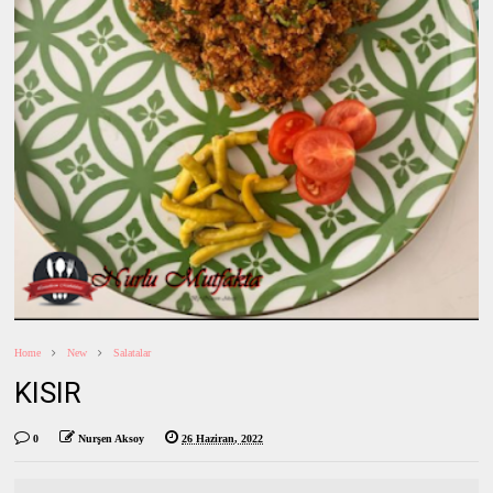
Home
New
Salatalar
KISIR
0
Nurşen Aksoy
26 Haziran, 2022