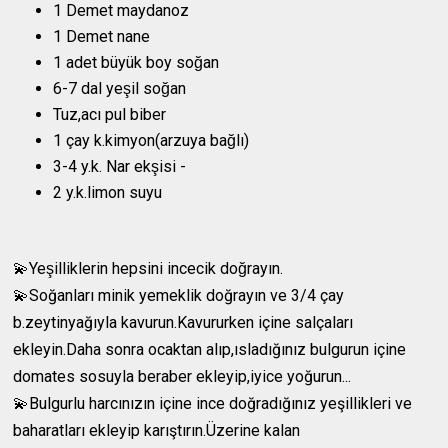
1 Demet maydanoz
1 Demet nane
1 adet büyük boy soğan
6-7 dal yeşil soğan
Tuz,acı pul biber
1 çay k.kimyon(arzuya bağlı)
3-4 y.k. Nar ekşisi -
2 y.k.limon suyu
💫Yeşilliklerin hepsini incecik doğrayın.
💫Soğanları minik yemeklik doğrayın ve 3/4 çay
b.zeytinyağıyla kavurun.Kavururken içine salçaları
ekleyin.Daha sonra ocaktan alıp,ısladığınız bulgurun içine
domates sosuyla beraber ekleyip,iyice yoğurun...
💫Bulgurlu harcınızın içine ince doğradığınız yeşillikleri ve
baharatları ekleyip karıştırın.Üzerine kalan